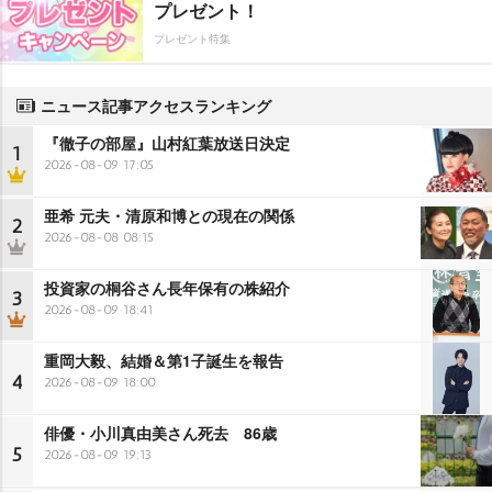
プレゼント！
プレゼント特集
ニュース記事アクセスランキング
『徹子の部屋』山村紅葉放送日決定
1
2026-08-09 17:05
亜希 元夫・清原和博との現在の関係
2
2026-08-08 08:15
投資家の桐谷さん長年保有の株紹介
3
2026-08-09 18:41
重岡大毅、結婚＆第1子誕生を報告
4
2026-08-09 18:00
俳優・小川真由美さん死去 86歳
5
2026-08-09 19:13