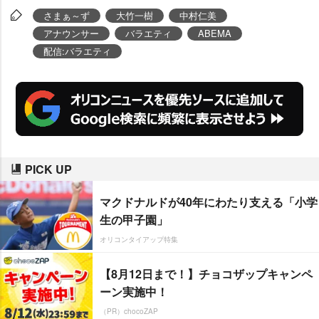
さまぁ～ず
大竹一樹
中村仁美
アナウンサー
バラエティ
ABEMA
配信:バラエティ
PICK UP
マクドナルドが40年にわたり支える「小学
生の甲子園」
オリコンタイアップ特集
【8月12日まで！】チョコザップキャンペ
ーン実施中！
（PR）chocoZAP