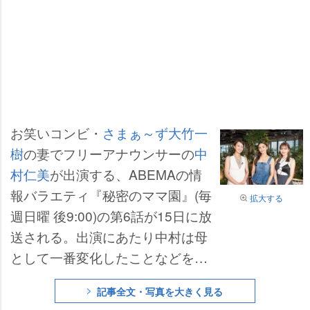
お笑いコンビ・
さまぁ～ず
大竹一
樹
の妻でフリーアナウンサーの
中
村仁美
が出演する、ABEMAの情
報バラエティ『秘密のママ園』(毎
拡大する
週日曜 後9:00)の第6話が15日に放
送される。出演にあたり中村は母
として一番変化したことなどを明
かし、番組では等身大のトークを
記事全文・写真を大きく見る
展開する。