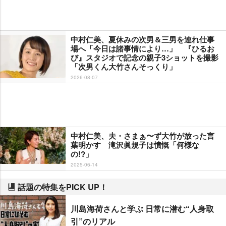
中村仁美、夏休みの次男＆三男を連れ仕事
場へ「今日は諸事情により…」 『ひるお
び』スタジオで記念の親子3ショットを撮影
「次男くん大竹さんそっくり」
2026-08-07
中村仁美、夫・さまぁ〜ず大竹が放った言
葉明かす 滝沢眞規子は憤慨「何様な
の!?」
2025-06-14
話題の特集をPICK UP！
川島海荷さんと学ぶ 日常に潜む“人身取
引”のリアル