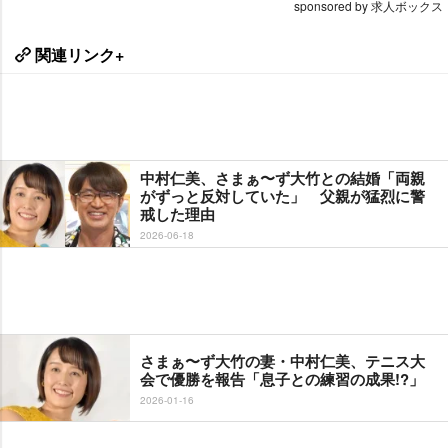
sponsored by 求人ボックス
関連リンク+
中村仁美、さまぁ〜ず大竹との結婚「両親
がずっと反対していた」 父親が猛烈に警
戒した理由
2026-06-18
さまぁ〜ず大竹の妻・中村仁美、テニス大
会で優勝を報告「息子との練習の成果!?」
2026-01-16