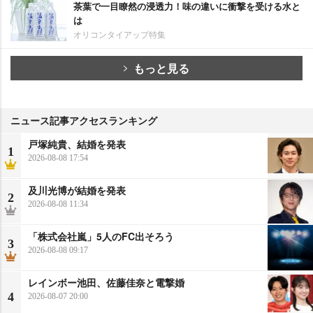
茶葉で一目瞭然の浸透力！味の違いに衝撃を受ける水と
は
オリコンタイアップ特集
もっと見る
ニュース記事アクセスランキング
戸塚純貴、結婚を発表
1
2026-08-08 17:54
及川光博が結婚を発表
2
2026-08-08 11:34
「株式会社嵐」5人のFC出そろう
3
2026-08-08 09:17
レインボー池田、佐藤佳奈と電撃婚
4
2026-08-07 20:00