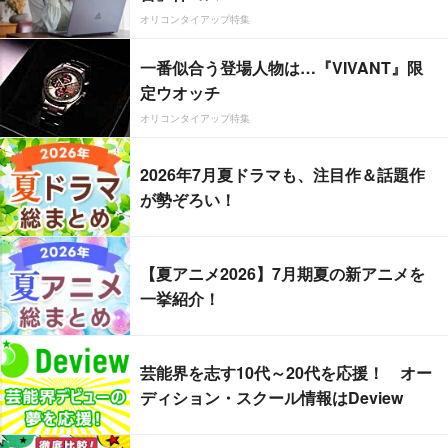
オリコンタイアップ特集
一番似合う登場人物は…『VIVANT』限
定ウオッチ
オリコンタイアップ特集
2026年7月夏ドラマも、注目作＆話題作
が勢ぞろい！
【夏アニメ2026】7月期夏の新アニメを
一挙紹介！
芸能界を志す10代～20代を応援！ オー
ディション・スクール情報はDeview