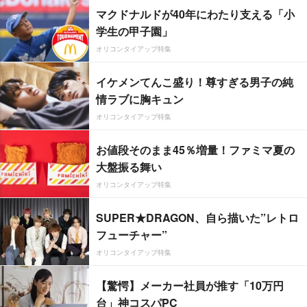
マクドナルドが40年にわたり支える「小
学生の甲子園」
オリコンタイアップ特集
イケメンてんこ盛り！尊すぎる男子の純
情ラブに胸キュン
オリコンタイアップ特集
お値段そのまま45％増量！ファミマ夏の
大盤振る舞い
オリコンタイアップ特集
SUPER★DRAGON、自ら描いた”レトロ
フューチャー”
オリコンタイアップ特集
【驚愕】メーカー社員が推す「10万円
台」神コスパPC