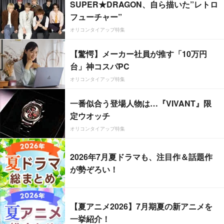
SUPER★DRAGON、自ら描いた”レトロ
フューチャー”
オリコンタイアップ特集
【驚愕】メーカー社員が推す「10万円
台」神コスパPC
オリコンタイアップ特集
一番似合う登場人物は…『VIVANT』限
定ウオッチ
オリコンタイアップ特集
2026年7月夏ドラマも、注目作＆話題作
が勢ぞろい！
【夏アニメ2026】7月期夏の新アニメを
一挙紹介！