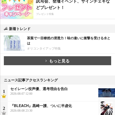
試写会、登壇イベント、サインチェキな
どプレゼント！
プレゼント特集
新着トレンド
茶葉で一目瞭然の浸透力！味の違いに衝撃を受ける水と
は
オリコンタイアップ特集
もっと見る
ニュース記事アクセスランキング
セイレーン役声優、選考理由を告白
1
2026-08-07 12:00
『BLEACH』黒崎一護、ついに半虚化
2
2026-08-08 23:30