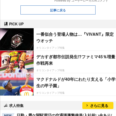
記事に戻る
PICK UP
一番似合う登場人物は…『VIVANT』限定
ウオッチ
オリコンタイアップ特集
デカすぎ都市伝説発生!?ファミマ45％増量
作戦再来
オリコンタイアップ特集
マクドナルドが40年にわたり支える「小学
生の甲子園」
オリコンタイアップ特集
求人特集
さらに見る
日勤・霞ケ関駅周辺の交通誘導警備員/入社祝い金あり/
NEW