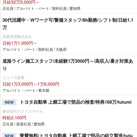
月給32万5,000円～
正社員 / アルバイト・パート / 契約社員 / 愛知県
30代活躍中・Wワーク可/警備スタッフ/8h勤務/シフト制/日給1.1
万
髙菱管理株式会社
日給1万1,000円～
アルバイト・パート / 契約社員 / 大阪府
道路ライン施工スタッフ/未経験1万3000円～/高収入/暑さ対策あ
り
ニューズ産業
日給1万3,000円～1万8,000円
アルバイト・パート / 東京都
トヨタ自動車 上郷工場で部品の検査/特典168万/tutumi
NEW
株式会社テクノスマイル
時給2,100円
正社員 / 派遣社員 / 愛知県
寮費無料/トヨタ自動車 上郷工場で部品の組立製造/tutu
NEW