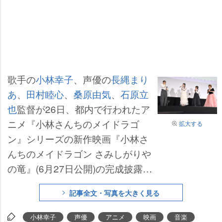
歌手の
小林幸子
、声優の
長縄まり
あ
、
田村睦心
、
桑原由気
、
石原立
也
監督が26日、都内で行われたア
ニメ『小林さんちのメイドラゴ
拡大する
ン』シリーズの新作映画『小林さ
んちのメイドラゴン さみしがり
の竜』(6月27日公開)の完成披露舞
台あいさつに参加した。
記事全文・写真を大きく見る
小林幸子
声優
アニメ
映画
音楽