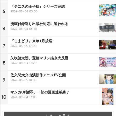
『テニスの王子様』シリーズ完結
5
2026-08-04 00:00
漫画付録巡り出版社対応に追われる
6
2026-08-04 06:40
『こまどり』来年1月放送
7
2026-08-05 17:00
矢吹健太朗、宝鐘マリン描き大反響
8
2026-08-03 12:20
佐久間大介出演新作アニメPV公開
9
2026-08-05 18:00
マンガUP謝罪、一部の漫画連載終了
10
2026-08-04 17:05