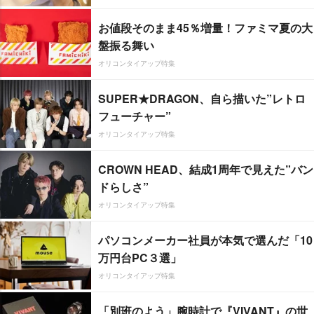
お値段そのまま45％増量！ファミマ夏の大
盤振る舞い
オリコンタイアップ特集
SUPER★DRAGON、自ら描いた”レトロ
フューチャー”
オリコンタイアップ特集
CROWN HEAD、結成1周年で見えた”バン
ドらしさ”
オリコンタイアップ特集
パソコンメーカー社員が本気で選んだ「10
万円台PC３選」
オリコンタイアップ特集
「別班のよう」腕時計で『VIVANT』の世