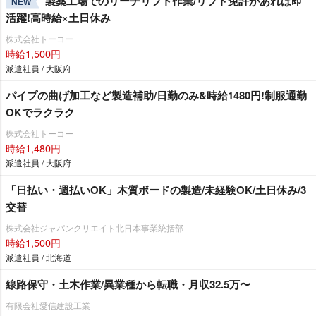
製薬工場でのリーチリフト作業/リフト免許があれば即
NEW
活躍!高時給×土日休み
株式会社トーコー
時給1,500円
派遣社員 / 大阪府
パイプの曲げ加工など製造補助/日勤のみ&時給1480円!制服通勤
OKでラクラク
株式会社トーコー
時給1,480円
派遣社員 / 大阪府
「日払い・週払いOK」木質ボードの製造/未経験OK/土日休み/3
交替
株式会社ジャパンクリエイト北日本事業統括部
時給1,500円
派遣社員 / 北海道
線路保守・土木作業/異業種から転職・月収32.5万〜
有限会社愛信建設工業