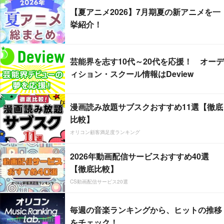
【夏アニメ2026】7月期夏の新アニメを一
挙紹介！
芸能界を志す10代～20代を応援！ オーデ
ィション・スクール情報はDeview
漫画読み放題サブスクおすすめ11選【徹底
比較】
オリコン顧客満足度ランキング
2026年動画配信サービスおすすめ40選
【徹底比較】
CS動画配信サービス20選
毎週の音楽ランキングから、ヒットの推移
をチェック！