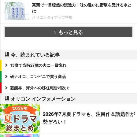
茶葉で一目瞭然の浸透力！味の違いに衝撃を受ける水と
は
オリコンタイアップ特集
もっと見る
今、読まれている記事
15歳で当時27歳の夫に一目惚れ
研ナオコ、コンビニで買う商品
芸能界、海外への移住報告相次ぐ
オリコン インフォメーション
2026年7月夏ドラマも、注目作＆話題作が
勢ぞろい！