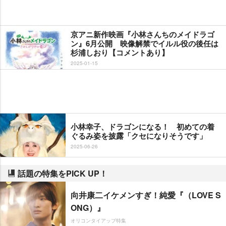
京アニ新作映画『小林さんちのメイドラゴ
ン』6月公開 映像解禁でイルル役の後任は
杉浦しおり【コメントあり】
2025-01-15
小林幸子、ドラゴンになる！ 初めての着
ぐるみ姿を披露「クセになりそうです」
2025-06-26
話題の特集をPICK UP！
向井康二イケメンすぎ！純愛『（LOVE S
ONG）』
オリコンタイアップ特集