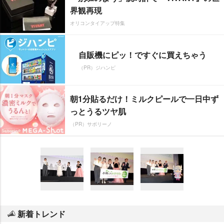
界観再現
オリコンタイアップ特集
自販機にピッ！ですぐに買えちゃう
（PR）ジハンピ
朝1分貼るだけ！ミルクピールで一日中ず
っとうるツヤ肌
（PR）サボリーノ
新着トレンド