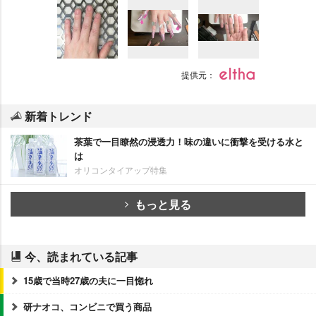
提供元：
新着トレンド
茶葉で一目瞭然の浸透力！味の違いに衝撃を受ける水と
は
オリコンタイアップ特集
もっと見る
今、読まれている記事
15歳で当時27歳の夫に一目惚れ
研ナオコ、コンビニで買う商品