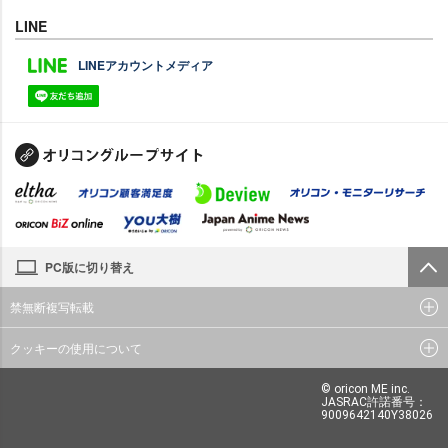
LINE
LINEアカウントメディア
PC版に切り替え
禁無断複写転載
クッキーの使用について
© oricon ME inc.
JASRAC許諾番号：
9009642140Y38026