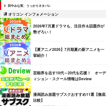
田中みな実、うっかりネタバレ
オリコン インフォメーション
2026年7月夏ドラマも、注目作＆話題作が
勢ぞろい！
【夏アニメ2026】7月期夏の新アニメを一
挙紹介！
芸能界を志す10代～20代を応援！ オーデ
ィション・スクール情報はDeview
漫画読み放題サブスクおすすめ11選【徹底
比較】