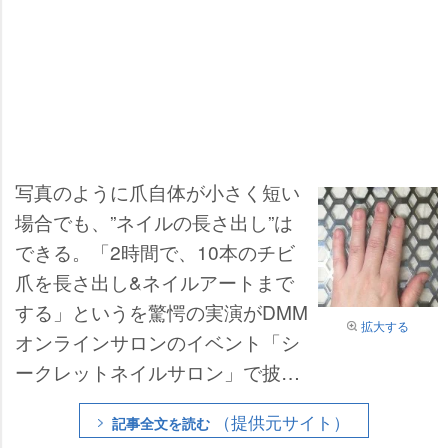
写真のように爪自体が小さく短い
場合でも、”ネイルの長さ出し”は
できる。「2時間で、10本のチビ
爪を長さ出し&ネイルアートまで
する」というを驚愕の実演がDMM
拡大する
オンラインサロンのイベント「シ
ークレットネイルサロン」で披露
されました。実際のサロンワーク
（提供元サイト）
記事全文を読む
として一連のテクニックを見せて