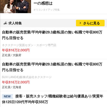
ーの感想は
オリコンタイアップ特集
求人特集
さらに見る
自動車の販売営業/平均年齢29.3歳/転居の無い転職で年収800万
円も目指せる
ネクステージ箕面セダン・スポーツ専門店
年収816万2,000円
正社員 / 大阪府
自動車の販売営業/平均年齢29.3歳/転居の無い転職で年収800万
円も目指せる
SUV LAND札幌/株式会社ネクステージ
年収816万2,000円
正社員 / 北海道
接客・販売スタッフ/職種経験者は給与優遇あり/実質年
NEW
休125日!/20代平均年収555万