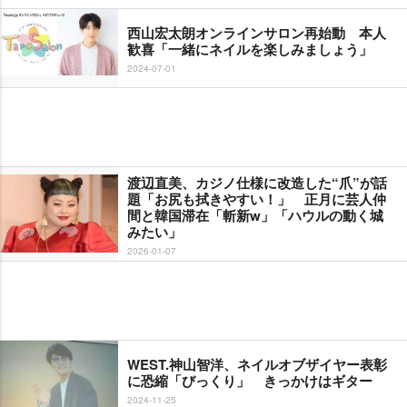
西山宏太朗オンラインサロン再始動 本人
歓喜「一緒にネイルを楽しみましょう」
2024-07-01
渡辺直美、カジノ仕様に改造した“爪”が話
題「お尻も拭きやすい！」 正月に芸人仲
間と韓国滞在「斬新w」「ハウルの動く城
みたい」
2026-01-07
WEST.神山智洋、ネイルオブザイヤー表彰
に恐縮「びっくり」 きっかけはギター
2024-11-25