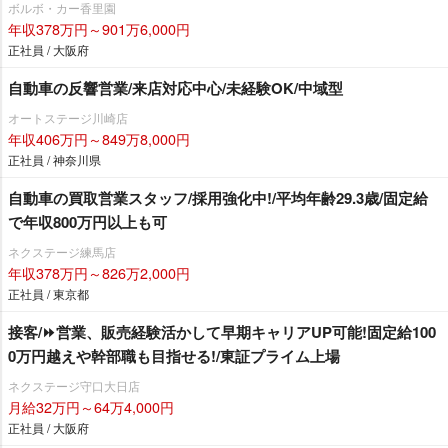
ボルボ・カー香里園
年収378万円～901万6,000円
正社員 / 大阪府
自動車の反響営業/来店対応中心/未経験OK/中域型
オートステージ川崎店
年収406万円～849万8,000円
正社員 / 神奈川県
自動車の買取営業スタッフ/採用強化中!/平均年齢29.3歳/固定給
で年収800万円以上も可
ネクステージ練馬店
年収378万円～826万2,000円
正社員 / 東京都
接客/⏩️営業、販売経験活かして早期キャリアUP可能!固定給100
0万円越えや幹部職も目指せる!/東証プライム上場
ネクステージ守口大日店
月給32万円～64万4,000円
正社員 / 大阪府