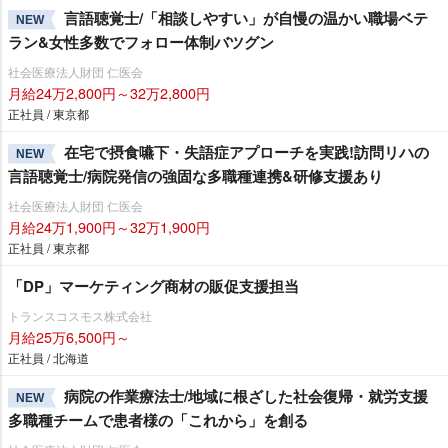
言語聴覚士/「相談しやすい」が自慢の温かい職場ベテ
NEW
ラン&女性多数でフォロー体制バツグン
社会医療法人財団 仁医会
月給24万2,800円～32万2,800円
正社員 / 東京都
在宅で摂食嚥下・失語症アプローチを実践!訪問リハの
NEW
言語聴覚士/病院発信の強固な多職種連携&研修支援あり
社会医療法人財団 仁医会
月給24万1,900円～32万1,900円
正社員 / 東京都
「DP」マーケティング商材の販促支援担当
トランスコスモス株式会社
月給25万6,500円～
正社員 / 北海道
病院の作業療法士/地域に根ざした社会復帰・就労支援
NEW
多職種チームで患者様の「これから」を創る