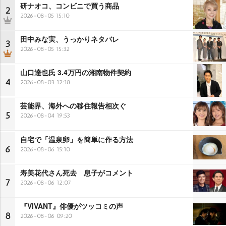
研ナオコ、コンビニで買う商品
2
2026-08-05 15:10
田中みな実、うっかりネタバレ
3
2026-08-05 15:32
山口達也氏 3.4万円の湘南物件契約
4
2026-08-03 12:18
芸能界、海外への移住報告相次ぐ
5
2026-08-04 19:53
自宅で「温泉卵」を簡単に作る方法
6
2026-08-06 15:10
寿美花代さん死去 息子がコメント
7
2026-08-06 12:07
『VIVANT』俳優がツッコミの声
8
2026-08-06 09:20