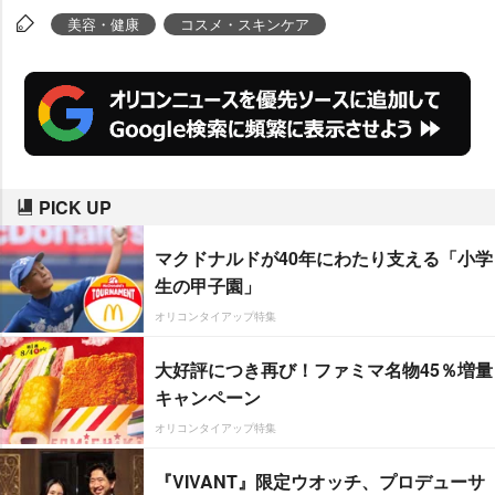
くれたのは、JNA本部認定講師の
美容・健康
コスメ・スキンケア
ネイリスト・沖りか先生(@sherry
dolce_rika)。実演の様子を取材し
ました。
PICK UP
マクドナルドが40年にわたり支える「小学
生の甲子園」
オリコンタイアップ特集
大好評につき再び！ファミマ名物45％増量
キャンペーン
オリコンタイアップ特集
『VIVANT』限定ウオッチ、プロデューサ