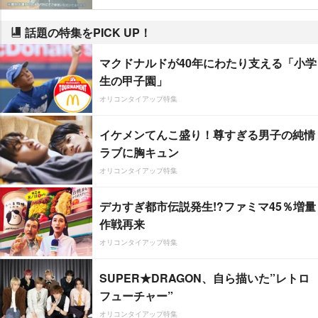
話題の特集をPICK UP！
マクドナルドが40年にわたり支える「小学
生の甲子園」
オリコンタイアップ特集
イケメンてんこ盛り！尊すぎる男子の純情
ラブに胸キュン
オリコンタイアップ特集
デカすぎ都市伝説発生!?ファミマ45％増量
作戦再来
オリコンタイアップ特集
SUPER★DRAGON、自ら描いた”レトロ
フューチャー”
オリコンタイアップ特集