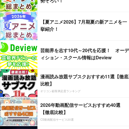
勢ぞろい！
【夏アニメ2026】7月期夏の新アニメを一
挙紹介！
芸能界を志す10代～20代を応援！ オーデ
ィション・スクール情報はDeview
漫画読み放題サブスクおすすめ11選【徹底
比較】
オリコン顧客満足度ランキング
2026年動画配信サービスおすすめ40選
【徹底比較】
CS動画配信サービス20選