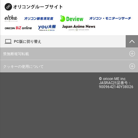
PC版に切り替え
禁無断複写転載
クッキーの使用について
© oricon ME inc.
JASRAC許諾番号：
9009642140Y38026