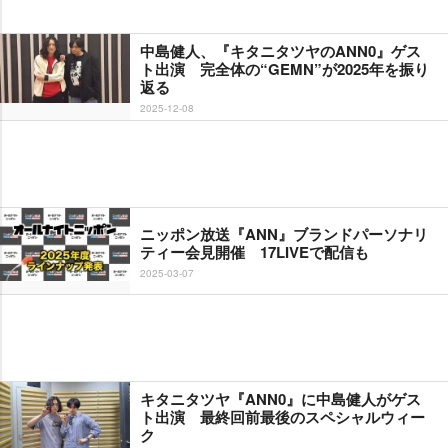
中島健人、『キタニタツヤのANN0』ゲス
ト出演 完全体の“GEMN”が2025年を振り
返る
2025-12-08
ニッポン放送『ANN』ブランドパーソナリ
ティー会見開催 17LIVEで配信も
2025-03-07
キタニタツヤ『ANN0』に中島健人がゲス
ト出演 最終回前最後のスペシャルウィー
ク