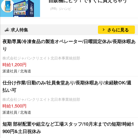
自販機にピッ！ですぐに買えちゃう
（PR）ジハンピ
求人特集
さらに見る
夜勤専属/冷凍食品の製造オペレーター/日曜固定休み/長期休暇あ
り
株式会社ジャパンクリエイト北日本事業統括部
時給1,200円
派遣社員 / 北海道
仕分け作業/日勤のみ/社員食堂あり/長期休暇あり/未経験OK/週
払い可
株式会社ジャパンクリエイト北日本事業統括部
時給1,500円
派遣社員 / 北海道
短期 部材配置や組立など工場スタッフ/10月末までの短期!時給1
900円&土日祝休み