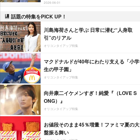
2026-06-01
話題の特集をPICK UP！
川島海荷さんと学ぶ 日常に潜む“人身取
引”のリアル
オリコンタイアップ特集
マクドナルドが40年にわたり支える「小学
生の甲子園」
オリコンタイアップ特集
向井康二イケメンすぎ！純愛『（LOVE S
ONG）』
オリコンタイアップ特集
お値段そのまま45％増量！ファミマ夏の大
盤振る舞い