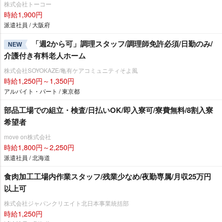
株式会社トーコー
時給1,900円
派遣社員 / 大阪府
「週2から可」調理スタッフ/調理師免許必須/日勤のみ/
NEW
介護付き有料老人ホーム
株式会社SOYOKAZE/亀有ケアコミュニティそよ風
時給1,250円～1,350円
アルバイト・パート / 東京都
部品工場での組立・検査/日払いOK/即入寮可/寮費無料/8割入寮
希望者
move on株式会社
時給1,800円～2,250円
派遣社員 / 北海道
食肉加工工場内作業スタッフ/残業少なめ/夜勤専属/月収25万円
以上可
株式会社ジャパンクリエイト北日本事業統括部
時給1,250円