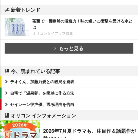
新着トレンド
茶葉で一目瞭然の浸透力！味の違いに衝撃を受ける水と
は
オリコンタイアップ特集
もっと見る
今、読まれている記事
テオくん、加藤乃愛との破局を発表
自宅で「温泉卵」を簡単に作る方法
セイレーン役声優、選考理由を告白
オリコン インフォメーション
2026年7月夏ドラマも、注目作＆話題作が