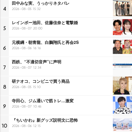
田中みな実、うっかりネタバレ
4
2026-08-05 15:32
レインボー池田、佐藤佳奈と電撃婚
5
2026-08-07 20:00
元横綱・朝青龍、白鵬翔氏と再会2S
6
2026-08-06 16:16
西鉄、“不適切音声”に声明
7
2026-08-07 12:34
研ナオコ、コンビニで買う商品
8
2026-08-05 15:10
寺田心、ジム通いで筋トレ…激変
9
2026-08-07 10:46
『ちいかわ』新グッズ説明文に恐怖
10
2026-08-06 12:15