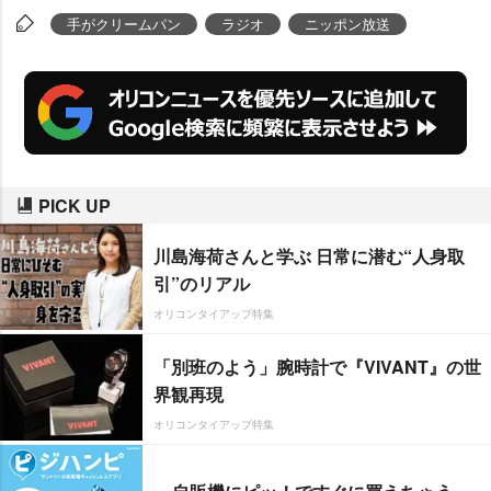
ソナリティー担当となる。
手がクリームパン
ラジオ
ニッポン放送
PICK UP
川島海荷さんと学ぶ 日常に潜む“人身取
引”のリアル
オリコンタイアップ特集
「別班のよう」腕時計で『VIVANT』の世
界観再現
オリコンタイアップ特集