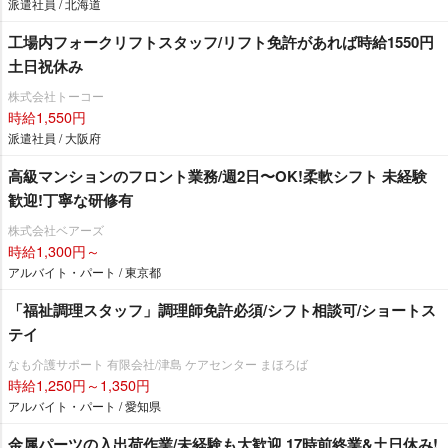
派遣社員 / 北海道
工場内フォークリフトスタッフ/リフト免許があれば時給1550円
土日祝休み
株式会社トーコー
時給1,550円
派遣社員 / 大阪府
⾼級マンションのフロント業務/週2⽇〜OK!柔軟シフト 未経験
歓迎!丁寧な研修有
株式会社ベアーズ
時給1,300円～
アルバイト・パート / 東京都
「福祉調理スタッフ」調理師免許必須/シフト相談可/ショートス
テイ
なも介護サポート 有限会社/津島 ケアセンター まほろば
時給1,250円～1,350円
アルバイト・パート / 愛知県
金属パーツの入出荷作業/未経験も大歓迎 17時前終業&土日休み!