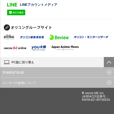
LINEアカウントメディア
PC版に切り替え
禁無断複写転載
クッキーの使用について
© oricon ME inc.
JASRAC許諾番号：
9009642140Y38026