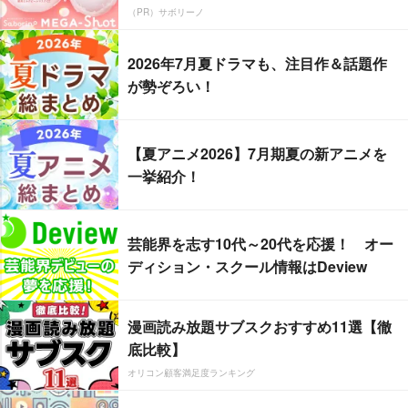
（PR）サボリーノ
2026年7月夏ドラマも、注目作＆話題作
が勢ぞろい！
【夏アニメ2026】7月期夏の新アニメを
一挙紹介！
芸能界を志す10代～20代を応援！ オー
ディション・スクール情報はDeview
漫画読み放題サブスクおすすめ11選【徹
底比較】
オリコン顧客満足度ランキング