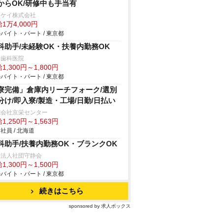
からOK/研修中も手当有
イケイ株式会社
1万4,000円
バイト・パート / 東京都
科助手/未経験OK・扶養内勤務OK
保歯科医院
1,300円～1,800円
バイト・パート / 東京都
寮完備」倉庫内リーチフォーク/選別
分け/即入寮/製造・工場/日勤/日払い
式会社京栄センター
1,250円～1,563円
社員 / 北海道
科助手/扶養内勤務OK・ブランクOK
療法人社団守静会
1,300円～1,500円
バイト・パート / 東京都
続きはこちら
sponsored by 求人ボックス