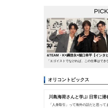
PIC
&TEAM・K×綱啓永×樋口幸平【インタ
「エゴイストでなければ、この仕事はでき
オリコントピックス
川島海荷さんと学ぶ 日常に潜
「人身取引」って海外の話だと思って