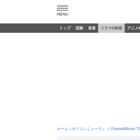
トップ
芸能
音楽
ドラマ&映画
アニメ
ホーム（オリコンニュース）
Drama&Movie T