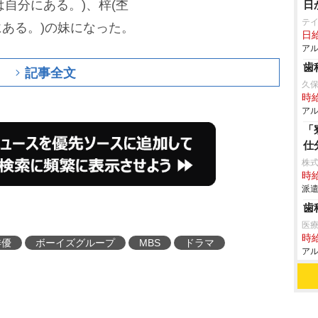
は自分にある。)、梓(杢
日
テ
にある。)の妹になった。
日給
アル
歯
記事全文
久
時給
アル
「
仕
株
時給
派遣
歯
医
時給
俳優
ボーイズグループ
MBS
ドラマ
アル