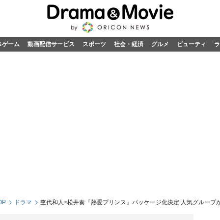
&ゲーム
動画配信サービス
スポーツ
社会・経済
グルメ
ビューティ
ラ
OP
ドラマ
杢代和人×松井奏『熱愛プリンス』パッケージ化決定 人気グループが