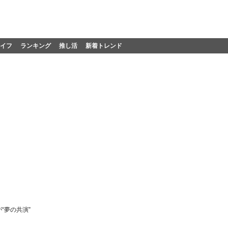
イフ
ランキング
推し活
新着トレンド
“夢の共演”