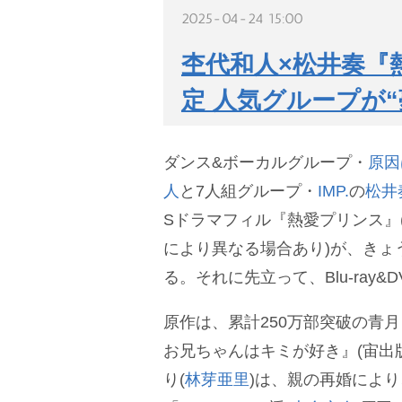
2025-04-24 15:00
杢代和人×松井奏『
定 人気グループが“
ダンス&ボーカルグループ・
原因
人
と7人組グループ・
IMP.
の
松井
Sドラマフィル『熱愛プリンス』(
により異なる場合あり)が、きょ
る。それに先立って、Blu-ray&
原作は、累計250万部突破の青
お兄ちゃんはキミが好き』(宙出
り(
林芽亜里
)は、親の再婚によ