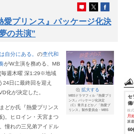
熱愛プリンス』パッケージ化決
夢の共演”
は自分にある。
の
杢代和
奏
がW主演を務める、MB
毎週木曜 深1:29※地域
う24日に最終回を迎え
拡大する
DVD化が決定した。
MBSドラマフィル『熱愛プリ
セ
ンス』パッケージ化決定
備
（C）青月まどか／「熱愛プ
月まどか氏『熱愛プリンス
リンス」製作委員会・MBS
株
月給
版)。ヒロイン・天宮まつ
派遣
り、憧れの三兄弟アイドル
6