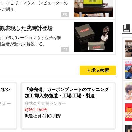
い。そこで、マウスコンピューターの
をご紹介！
界観表現した腕時計登場
NT』コラボレーションウオッチを製
担当者が魅力を解説する。
求人検索
可/シ
「寮完備」カーボンプレートのマシニング
加工/即入寮/製造・工場/工場・製造
株式会社京栄センター
人ホー
時給1,450円
派遣社員 / 神奈川県