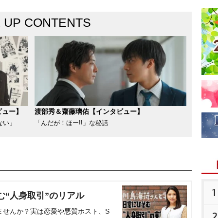
K UP CONTENTS
ビュー】
渡部秀＆齋藤璃佑【インタビュー】
ない」
「んだが！ほー!!」な秘話
1
む“人身取引”のリアル
ませんか？実は恋愛や悪質ホスト、S
2