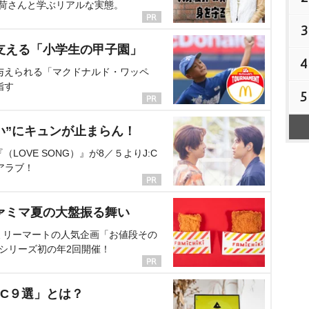
海荷さんと学ぶリアルな実態。
3
支える「小学生の甲子園」
4
与えられる「マクドナルド・ワッペ
指す
5
い”にキュンが止まらん！
OVE SONG）』が8／５よりJ:C
アラブ！
ァミマ夏の大盤振る舞い
ミリーマートの人気企画「お値段その
、シリーズ初の年2回開催！
C９選」とは？