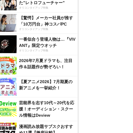
た”レトロフューチャー”
オリコンタイアップ特集
【驚愕】メーカー社員が推す
「10万円台」神コスパPC
オリコンタイアップ特集
一番似合う登場人物は…『VIV
ANT』限定ウオッチ
オリコンタイアップ特集
2026年7月夏ドラマも、注目
作＆話題作が勢ぞろい！
【夏アニメ2026】7月期夏の
新アニメを一挙紹介！
芸能界を志す10代～20代を応
援！オーディション・スクー
ル情報はDeview
漫画読み放題サブスクおすす
め11選【徹底比較】