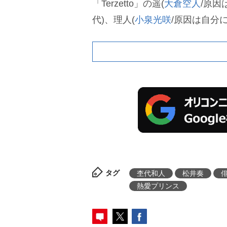
「Terzetto」の遥(
大倉空人
/原因
代)、理人(
小泉光咲
/原因は自分
タグ
杢代和人
松井奏
熱愛プリンス