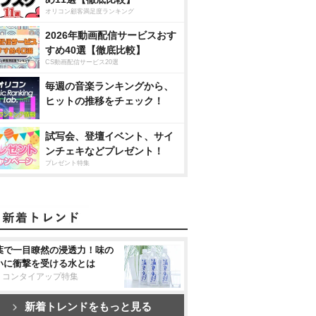
オリコン顧客満足度ランキング
2026年動画配信サービスおす
すめ40選【徹底比較】
CS動画配信サービス20選
毎週の音楽ランキングから、
ヒットの推移をチェック！
試写会、登壇イベント、サイ
ンチェキなどプレゼント！
プレゼント特集
葉で一目瞭然の浸透力！味の
いに衝撃を受ける水とは
リコンタイアップ特集
新着トレンドをもっと見る