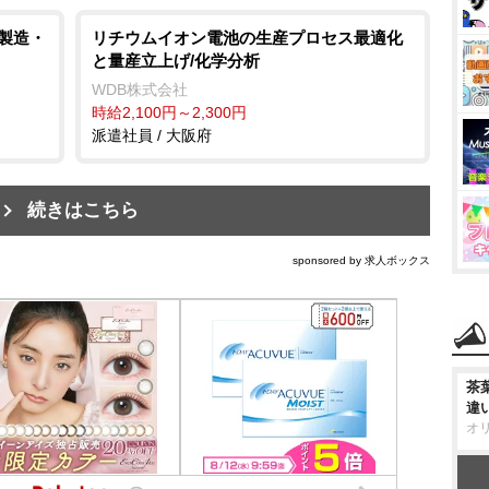
/製造・
リチウムイオン電池の生産プロセス最適化
と量産立上げ/化学分析
WDB株式会社
時給2,100円～2,300円
派遣社員 / 大阪府
続きはこちら
sponsored by 求人ボックス
茶
違
オ