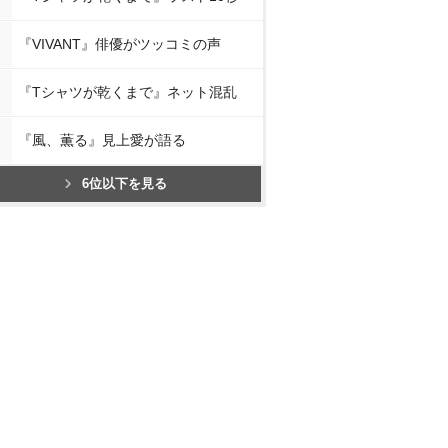
『VIVANT』俳優がツッコミの声
『Tシャツが乾くまで』ネット混乱
『風、薫る』見上愛が語る
6位以下を見る