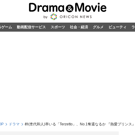
&ゲーム
動画配信サービス
スポーツ
社会・経済
グルメ
ビューティ
ラ
OP
ドラマ
梓(杢代和人)率いる「Terzetto」、No.1奪還なるか 『熱愛プリン