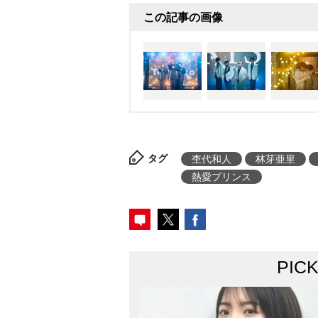
この記事の画像
タグ
杢代和人
林芽亜里
熱愛プリンス
PIC