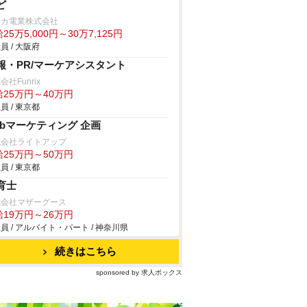
ど
タカ電業株式会社
25万5,000円～30万7,125円
員 / 大阪府
報・PR/マーケアシスタント
会社Funrix
給25万円～40万円
員 / 東京都
ebマーケティング 企画
式会社ライトアップ
給25万円～50万円
員 / 東京都
育士
式会社マザーグース
給19万円～26万円
員 / アルバイト・パート / 神奈川県
続きはこちら
sponsored by 求人ボックス