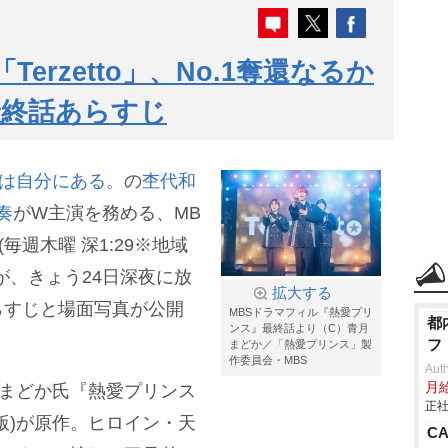
Terzetto」、No.1奪還なるか
最終話あらすじ
は自分にある。
の
杢代和
奏
がW主演を務める、MB
毎週木曜 深1:29※地域
が、きょう24日深夜に放
拡大する
らすじと場面写真が公開
MBSドラマフィル『熱愛プリ
都
ンス』最終話より（C）青月
フ
まどか／「熱愛プリンス」製
作委員会・MBS
Aut
月
月まどか氏『熱愛プリンス
正社
版)が原作。ヒロイン・天
C