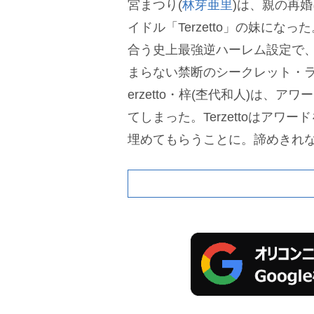
宮まつり(
林芽亜里
)は、親の再
イドル「Terzetto」の妹にな
合う史上最強逆ハーレム設定で、
まらない禁断のシークレット・
erzetto・梓(杢代和人)は、
てしまった。Terzettoはアワー
埋めてもらうことに。諦めきれな
人(
小泉光咲
)と共に事務所へア
む。
さらに、PRISMのメンバ
たい」と説得してくれ、Terzett
ライズアワード」で頂上決戦に
リに輝くのか。
そして、それぞ
くのか。“アイドルとの禁断の恋
える。