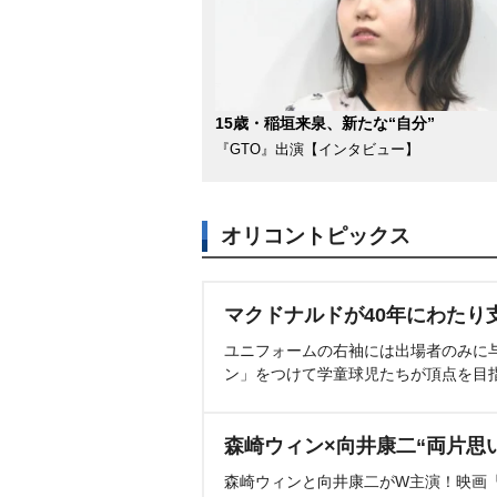
15歳・稲垣来泉、新たな“自分”
『GTO』出演【インタビュー】
オリコントピックス
マクドナルドが40年にわたり
ユニフォームの右袖には出場者のみに
ン」をつけて学童球児たちが頂点を目
森崎ウィン×向井康二“両片思
森崎ウィンと向井康二がW主演！映画『（L