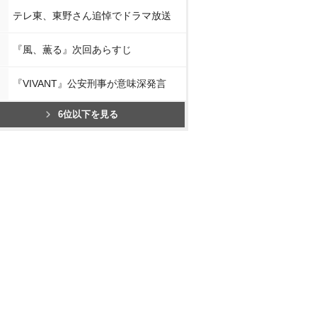
テレ東、東野さん追悼でドラマ放送
『風、薫る』次回あらすじ
『VIVANT』公安刑事が意味深発言
6位以下を見る