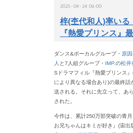
2025-04-24 06:00
梓(杢代和人)率いる「
『熱愛プリンス』
ダンス&ボーカルグループ・
原因
人
と7人組グループ・
IMP.
の
松井
Sドラマフィル『熱愛プリンス』(
により異なる場合あり)の最終話
送される。それに先立って、あ
された。
今作は、累計250万部突破の青
お兄ちゃんはキミが好き』(宙出