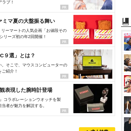
アラブ！
ァミマ夏の大盤振る舞い
ミリーマートの人気企画「お値段その
、シリーズ初の年2回開催！
C９選」とは？
い。そこで、マウスコンピューターの
をご紹介！
界観表現した腕時計登場
NT』コラボレーションウオッチを製
担当者が魅力を解説する。