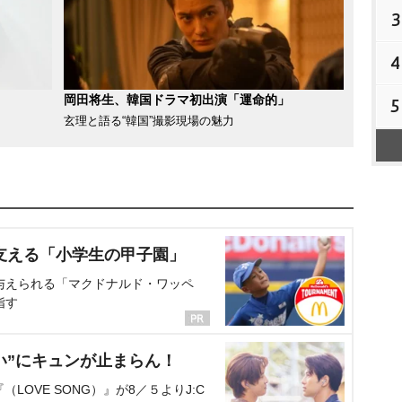
3
4
岡田将生、韓国ドラマ初出演「運命的」
5
玄理と語る“韓国”撮影現場の魅力
支える「小学生の甲子園」
与えられる「マクドナルド・ワッペ
指す
い”にキュンが止まらん！
OVE SONG）』が8／５よりJ:C