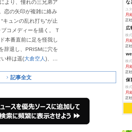
婚により、憧れの三兄弟ア
な
ユ
った。恋の矢印が複雑に絡み
月給
“キュンの乱れ打ち”が止
正社
広
ラブコメディーを描く。
T
株式
アワード本番直前に足を怪我し
月
正社
ドを辞退し、PRISMに穴を
w
い梓は遥(
大倉空人
)、理
株
月
ワードに出たいと頼み込
正社
記事全文
ーたちも「正々堂々と戦い
保
o・PRISMは「ルミナスプ
株
月
挑む。どちらがグランプ
正社
れの恋心はどこに行きつ
”がついにフィナーレを迎