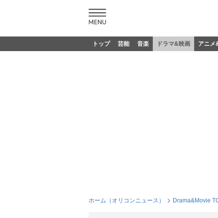
トップ
芸能
音楽
ドラマ&映画
アニメ
ホーム（オリコンニュース）
Drama&Movie T