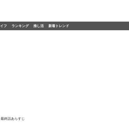
イフ
ランキング
推し活
新着トレンド
ス』最終話あらすじ