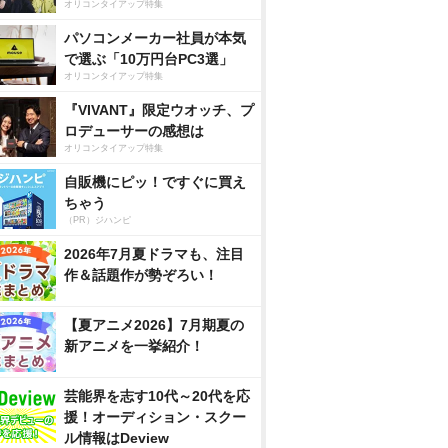
オリコンタイアップ特集
パソコンメーカー社員が本気
で選ぶ「10万円台PC3選」
オリコンタイアップ特集
『VIVANT』限定ウオッチ、プ
ロデューサーの感想は
オリコンタイアップ特集
自販機にピッ！ですぐに買え
ちゃう
（PR）ジハンピ
2026年7月夏ドラマも、注目
作＆話題作が勢ぞろい！
【夏アニメ2026】7月期夏の
新アニメを一挙紹介！
芸能界を志す10代～20代を応
援！オーディション・スクー
ル情報はDeview