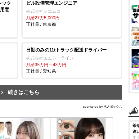
レック
ビル設備管理エンジニア
ご用意
株式会社ジエムコ
月給27万5,000円
正社員 / 東京都
日勤のみの11tトラック配送ドライバー
株式会社エムシーライン
月給35万円～43万円
正社員 / 愛知県
続きはこちら
sponsored by 求人ボックス
茶
違
オ