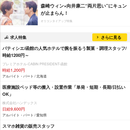
森崎ウィン×向井康二“両片思い”にキュン
が止まらん！
オリコンタイアップ特集
求人特集
さらに見る
パティシエ/函館の人気ホテルで腕を振るう製菓・調理スタッフ/
時給1200円～
プレミアホテル-CABIN PRESIDENT-函館
時給1,200円
アルバイト・パート / 北海道
医療施設ベッド等の搬入・設置作業「単発・短期・長期/日払い
OK」
株式会社ハンデックス
日給9,600円
アルバイト・パート / 愛知県
スマホ雑貨の販売スタッフ