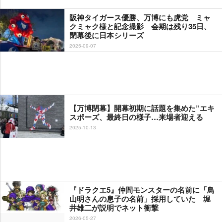
阪神タイガース優勝、万博にも虎党 ミャ
クミャク様と記念撮影 会期は残り35日、
閉幕後に日本シリーズ
2025-09-07
【万博閉幕】開幕初期に話題を集めた”エキ
スポーズ、最終日の様子…来場者迎える
2025-10-13
『ドラクエ5』仲間モンスターの名前に「鳥
山明さんの息子の名前」採用していた 堀
井雄二が説明でネット衝撃
2026-05-27