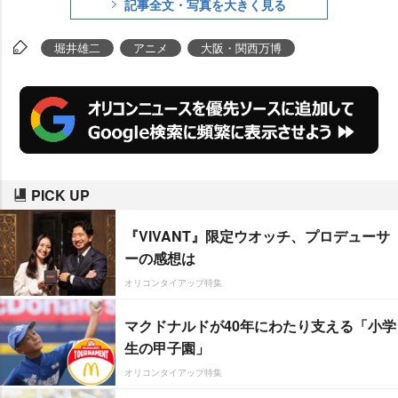
記事全文・写真を大きく見る
堀井雄二
アニメ
大阪・関西万博
PICK UP
『VIVANT』限定ウオッチ、プロデューサ
ーの感想は
オリコンタイアップ特集
マクドナルドが40年にわたり支える「小学
生の甲子園」
オリコンタイアップ特集