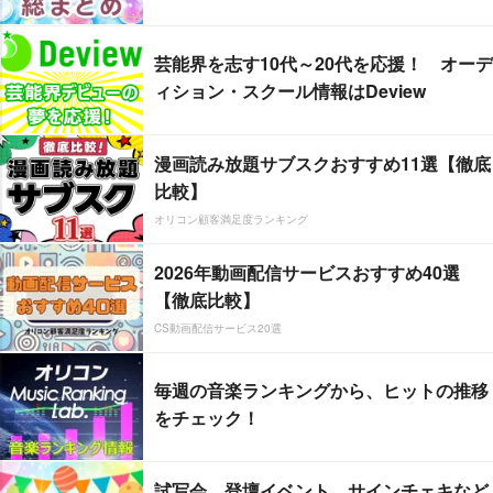
芸能界を志す10代～20代を応援！ オーデ
ィション・スクール情報はDeview
漫画読み放題サブスクおすすめ11選【徹底
比較】
オリコン顧客満足度ランキング
2026年動画配信サービスおすすめ40選
【徹底比較】
CS動画配信サービス20選
毎週の音楽ランキングから、ヒットの推移
をチェック！
試写会、登壇イベント、サインチェキなど