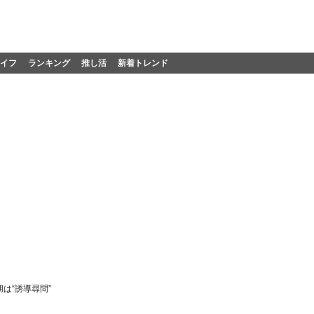
イフ
ランキング
推し活
新着トレンド
は“誘導尋問”