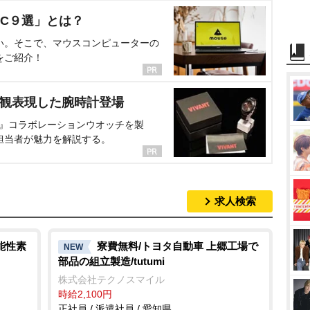
C９選」とは？
い。そこで、マウスコンピューターの
をご紹介！
界観表現した腕時計登場
NT』コラボレーションウオッチを製
担当者が魅力を解説する。
求人検索
能性素
寮費無料/トヨタ自動車 上郷工場で
NEW
部品の組立製造/tutumi
株式会社テクノスマイル
時給2,100円
正社員 / 派遣社員 / 愛知県