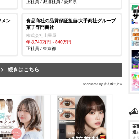
正社員 / 派遣社員 / 愛知県
ジメン
食品商社の品質保証担当/大手商社グループ
菓子専門商社
株式会社山星屋
年収740万円～840万円
正社員 / 東京都
続きはこちら
sponsored by 求人ボックス
茶
違
オ