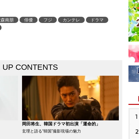
大森南朋
俳優
フジ
カンテレ
ドラマ
K UP CONTENTS
1
岡田将生、韓国ドラマ初出演「運命的」
2
玄理と語る“韓国”撮影現場の魅力