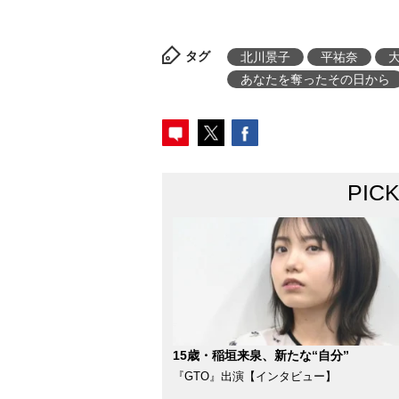
タグ
北川景子
平祐奈
あなたを奪ったその日から
PIC
15歳・稲垣来泉、新たな“自分”
『GTO』出演【インタビュー】