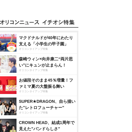
マクドナルドが40年にわたり
支える「小学生の甲子園」
オリコンタイアップ特集
森崎ウィン×向井康二“両片思
い”にキュンが止まらん！
オリコンタイアップ特集
お値段そのまま45％増量！フ
ァミマ夏の大盤振る舞い
オリコンタイアップ特集
SUPER★DRAGON、自ら描い
た”レトロフューチャー”
オリコンタイアップ特集
CROWN HEAD、結成1周年で
見えた”バンドらしさ”