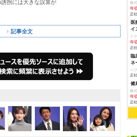
の誘拐には大きな誤算が
株
年収
正社
医
イ
記事全文
ド
年収
正社
臨
ネ
ペ
正社
健
株
年収
正社