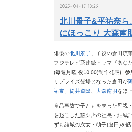
2025-04-17 13:29
北川景子&平祐奈ら
にほっこり 大森南
俳優の
北川景子
、子役の倉田瑛茉
フジテレビ系連続ドラマ『あな
(毎週月曜 後10:00)制作発表
サプライズ登場となった倉田が
祐奈
、
筒井道隆
、
大森南朋
をほ
食品事故で子どもを失った母親・
を起こした惣菜店の社長・結城旭
ずも結城の次女・萌子(倉田)を