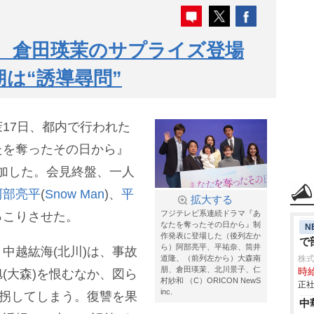
、倉田瑛茉のサプライズ登場
朋は“誘導尋問”
17日、都内で行われた
たを奪ったその日から』
に参加した。会見終盤、一人
阿部亮平
(
Snow Man
)、
平
拡大する
フジテレビ系連続ドラマ『あ
っこりさせた。
なたを奪ったその日から』制
N
作発表に登場した（後列左か
で
ら）阿部亮平、平祐奈、筒井
中越紘海(北川)は、事故
道隆、（前列左から）大森南
株
朋、倉田瑛茉、北川景子、仁
時給
(大森)を恨むなか、図ら
村紗和 （C）ORICON NewS
正社
inc.
誘拐してしまう。復讐を果
中