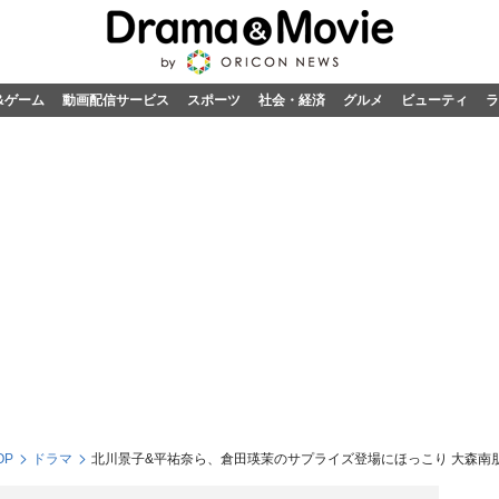
&ゲーム
動画配信サービス
スポーツ
社会・経済
グルメ
ビューティ
ラ
OP
ドラマ
北川景子&平祐奈ら、倉田瑛茉のサプライズ登場にほっこり 大森南朋