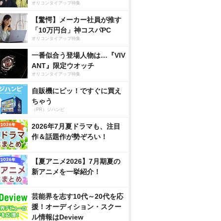
オリコンタイアップ特集
【驚愕】メーカー社員が推す
「10万円台」神コスパPC
オリコンタイアップ特集
一番似合う登場人物は…『VIV
ANT』限定ウオッチ
オリコンタイアップ特集
自販機にピッ！ですぐに買え
ちゃう
（PR）ジハンピ
2026年7月夏ドラマも、注目
作＆話題作が勢ぞろい！
【夏アニメ2026】7月期夏の
新アニメを一挙紹介！
芸能界を志す10代～20代を応
援！オーディション・スクー
ル情報はDeview