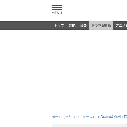
トップ
芸能
音楽
ドラマ&映画
アニメ
ホーム（オリコンニュース）
Drama&Movie T