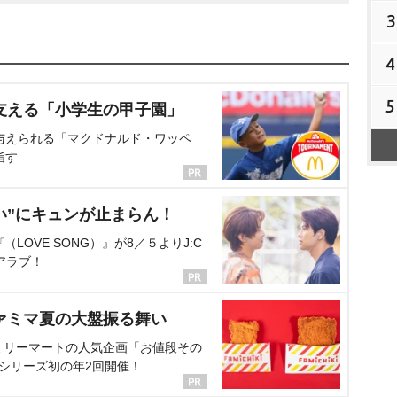
3
4
5
支える「小学生の甲子園」
与えられる「マクドナルド・ワッペ
指す
い”にキュンが止まらん！
OVE SONG）』が8／５よりJ:C
アラブ！
ァミマ夏の大盤振る舞い
ミリーマートの人気企画「お値段その
、シリーズ初の年2回開催！