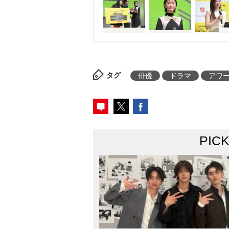
タグ
俳優
ドラマ
アワ
PIC