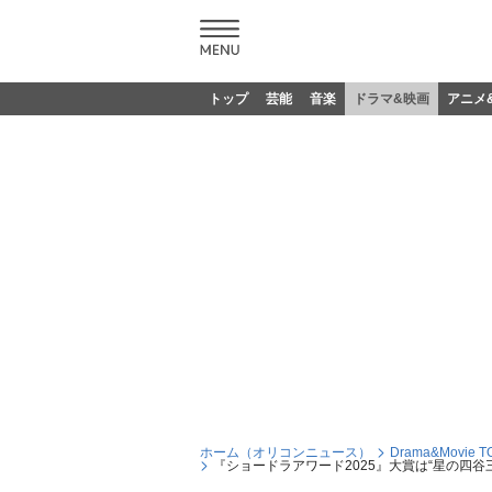
トップ
芸能
音楽
ドラマ&映画
アニメ
ホーム（オリコンニュース）
Drama&Movie T
『ショードラアワード2025』大賞は“星の四