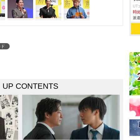
UT
時給
派遣
ード
K UP CONTENTS