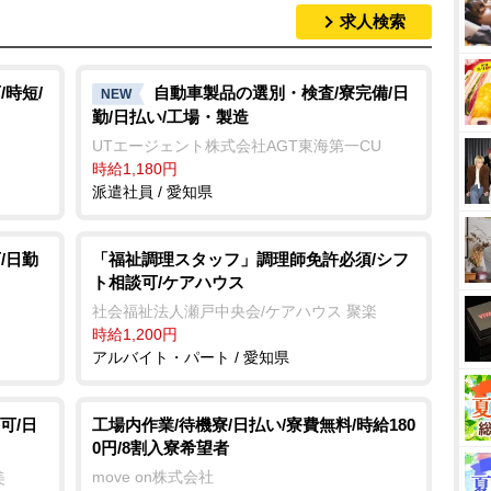
求人検索
時短/
自動車製品の選別・検査/寮完備/日
NEW
勤/日払い/工場・製造
UTエージェント株式会社AGT東海第一CU
時給1,180円
派遣社員 / 愛知県
/日勤
「福祉調理スタッフ」調理師免許必須/シフ
ト相談可/ケアハウス
社会福祉法人瀬戸中央会/ケアハウス 聚楽
時給1,200円
アルバイト・パート / 愛知県
可/日
工場内作業/待機寮/日払い/寮費無料/時給180
0円/8割入寮希望者
move on株式会社
美