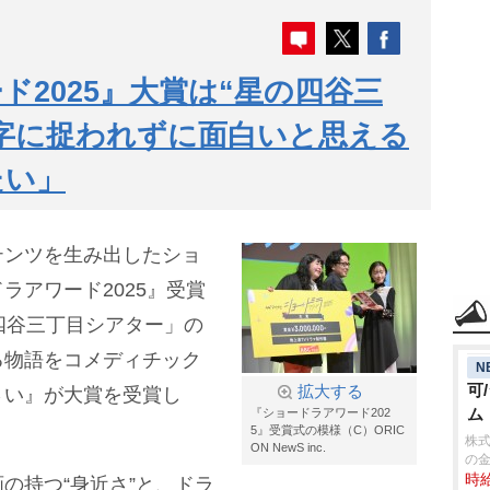
ド2025』大賞は“星の四谷三
字に捉われずに面白いと思える
たい」
テンツを生み出したショ
ラアワード2025』受賞
四谷三丁目シアター」の
る物語をコメディチック
N
可
拡大する
さい』が大賞を受賞し
ム
『ショードラアワード202
5』受賞式の模様（C）ORIC
株式
ON NewS inc.
の
時給
の持つ“身近さ”と、ドラ