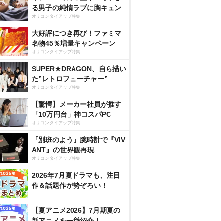
る男子の純情ラブに胸キュン
オリコンタイアップ特集
大好評につき再び！ファミマ
名物45％増量キャンペーン
オリコンタイアップ特集
SUPER★DRAGON、自ら描い
た”レトロフューチャー”
オリコンタイアップ特集
【驚愕】メーカー社員が推す
「10万円台」神コスパPC
オリコンタイアップ特集
「別班のよう」腕時計で『VIV
ANT』の世界観再現
オリコンタイアップ特集
2026年7月夏ドラマも、注目
作＆話題作が勢ぞろい！
【夏アニメ2026】7月期夏の
新アニメを一挙紹介！