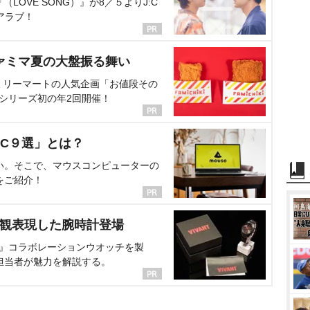
OVE SONG）』が8／５よりJ:C
アラブ！
ァミマ夏の大盤振る舞い
ミリーマートの人気企画「お値段その
、シリーズ初の年2回開催！
C９選」とは？
い。そこで、マウスコンピューターの
をご紹介！
界観表現した腕時計登場
NT』コラボレーションウオッチを製
担当者が魅力を解説する。