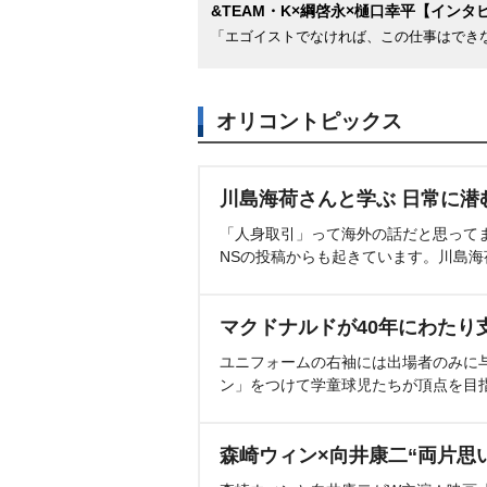
&TEAM・K×綱啓永×樋口幸平【インタ
「エゴイストでなければ、この仕事はでき
オリコントピックス
川島海荷さんと学ぶ 日常に潜
「人身取引」って海外の話だと思って
NSの投稿からも起きています。川島
マクドナルドが40年にわたり
ユニフォームの右袖には出場者のみに
ン」をつけて学童球児たちが頂点を目
森崎ウィン×向井康二“両片思