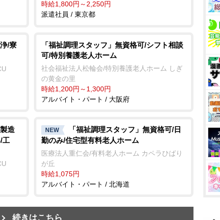
時給1,800円～2,250円
派遣社員 / 東京都
浄/寮
「福祉調理スタッフ」無資格可/シフト相談
可/特別養護老人ホーム
社会福祉法人松輪会/特別養護老人ホーム しぎ
CU
の黄金の里
時給1,200円～1,300円
アルバイト・パート / 大阪府
製造
「福祉調理スタッフ」無資格可/日
NEW
/工
勤のみ/住宅型有料老人ホーム
医療法人重仁会/有料老人ホーム カペラひばり
CU
が丘
時給1,075円
アルバイト・パート / 北海道
続きはこちら