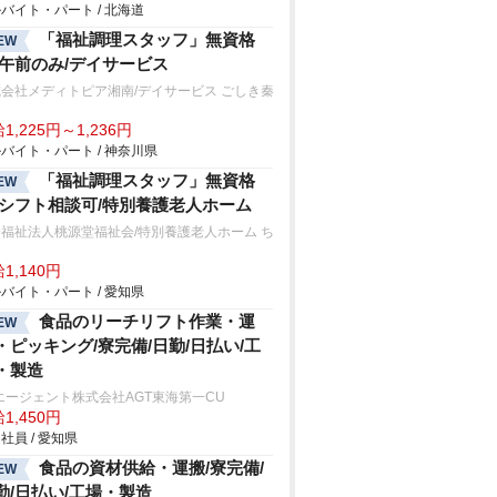
バイト・パート / 北海道
「福祉調理スタッフ」無資格
EW
/午前のみ/デイサービス
会社メディトピア湘南/デイサービス ごしき秦
1,225円～1,236円
バイト・パート / 神奈川県
「福祉調理スタッフ」無資格
EW
/シフト相談可/特別養護老人ホーム
福祉法人桃源堂福祉会/特別養護老人ホーム ち
り
1,140円
バイト・パート / 愛知県
食品のリーチリフト作業・運
EW
・ピッキング/寮完備/日勤/日払い/工
・製造
エージェント株式会社AGT東海第一CU
1,450円
社員 / 愛知県
食品の資材供給・運搬/寮完備/
EW
勤/日払い/工場・製造