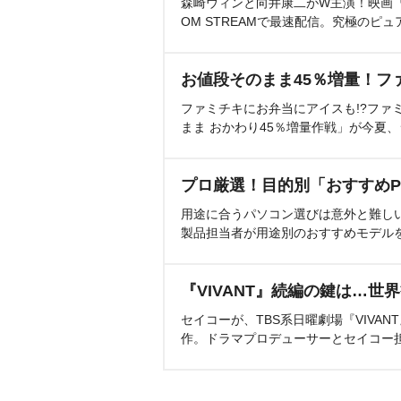
森崎ウィンと向井康二がW主演！映画『（L
OM STREAMで最速配信。究極のピュ
お値段そのまま45％増量！フ
ファミチキにお弁当にアイスも!?ファ
まま おかわり45％増量作戦」が今夏
プロ厳選！目的別「おすすめP
用途に合うパソコン選びは意外と難し
製品担当者が用途別のおすすめモデル
『VIVANT』続編の鍵は…世
セイコーが、TBS系日曜劇場『VIVA
作。ドラマプロデューサーとセイコー