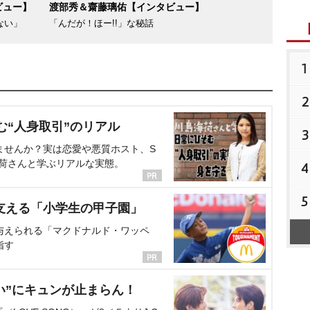
ビュー】
渡部秀＆齋藤璃佑【インタビュー】
ない」
「んだが！ほー!!」な秘話
1
2
む“人身取引”のリアル
3
ませんか？実は恋愛や悪質ホスト、S
海荷さんと学ぶリアルな実態。
4
5
支える「小学生の甲子園」
与えられる「マクドナルド・ワッペ
指す
い”にキュンが止まらん！