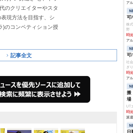
アル
世代のクリエイターやスタ
N
の表現方法を目指す、シ
可
株式
ラ)のコンペティション授
野
時給
アル
N
記事全文
可
社会
ぎ
時給
アル
N
搬
場
UT
時給
派遣
N
日