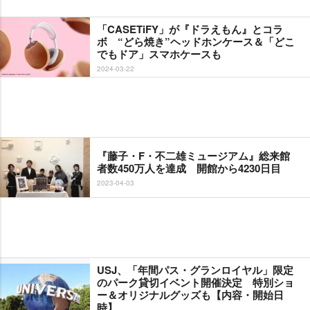
「CASETiFY」が『ドラえもん』とコラ
ボ “どら焼き”ヘッドホンケース＆「どこ
でもドア」スマホケースも
2024-03-22
『藤子・F・不二雄ミュージアム』総来館
者数450万人を達成 開館から4230日目
2023-04-03
USJ、「年間パス・グランロイヤル」限定
のパーク貸切イベント開催決定 特別ショ
ー＆オリジナルグッズも【内容・開始日
時】