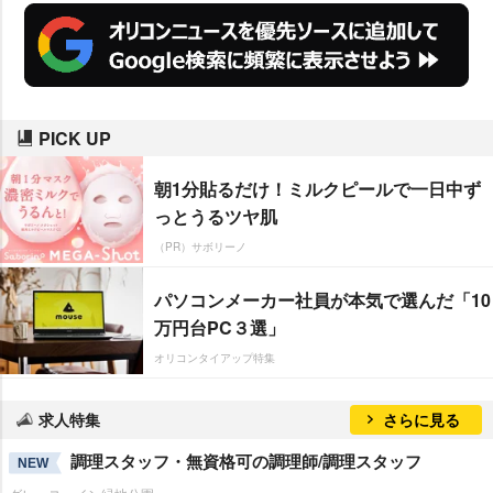
PICK UP
朝1分貼るだけ！ミルクピールで一日中ず
っとうるツヤ肌
（PR）サボリーノ
パソコンメーカー社員が本気で選んだ「10
万円台PC３選」
オリコンタイアップ特集
求人特集
さらに見る
調理スタッフ・無資格可の調理師/調理スタッフ
NEW