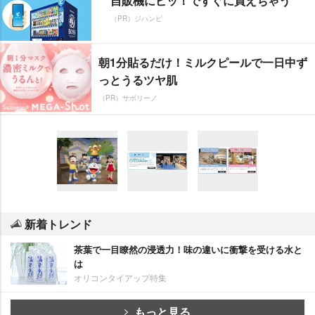
自販機にピッ！ですぐに買えちゃう
（PR）ジハンピ
朝1分貼るだけ！ミルクピールで一日中ず
っとうるツヤ肌
（PR）サボリーノ
新着トレンド
茶葉で一目瞭然の浸透力！味の違いに衝撃を受ける水と
は
オリコンタイアップ特集
もっと見る