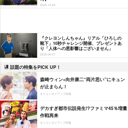
2025-10-24
『クレヨンしんちゃん』リアル「ひろしの
靴下」10秒チャレンジ開催、プレゼントあ
り「人体への悪影響はございません」
2025-06-07
話題の特集をPICK UP！
森崎ウィン×向井康二“両片思い”にキュン
が止まらん！
オリコンタイアップ特集
デカすぎ都市伝説発生!?ファミマ45％増量
作戦再来
オリコンタイアップ特集