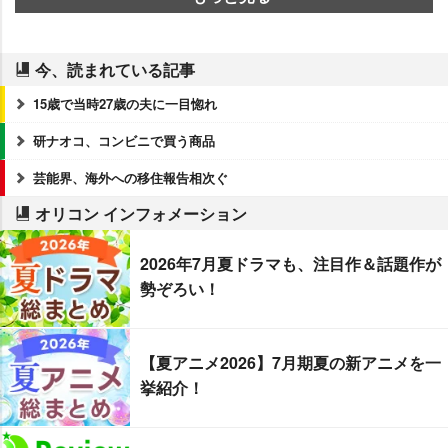
今、読まれている記事
15歳で当時27歳の夫に一目惚れ
研ナオコ、コンビニで買う商品
芸能界、海外への移住報告相次ぐ
オリコン インフォメーション
2026年7月夏ドラマも、注目作＆話題作が
勢ぞろい！
【夏アニメ2026】7月期夏の新アニメを一
挙紹介！