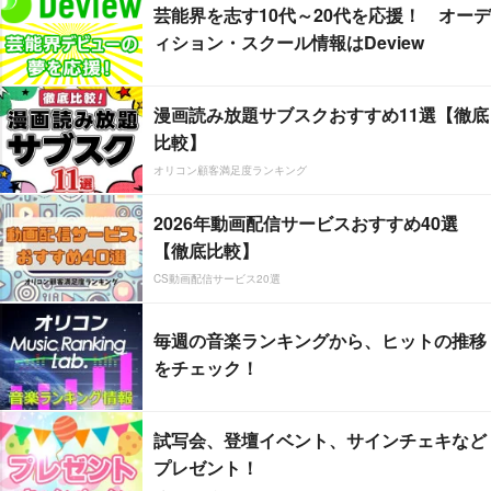
芸能界を志す10代～20代を応援！ オーデ
ィション・スクール情報はDeview
漫画読み放題サブスクおすすめ11選【徹底
比較】
オリコン顧客満足度ランキング
2026年動画配信サービスおすすめ40選
【徹底比較】
CS動画配信サービス20選
毎週の音楽ランキングから、ヒットの推移
をチェック！
試写会、登壇イベント、サインチェキなど
プレゼント！