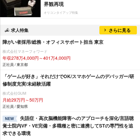
界観再現
オリコンタイアップ特集
求人特集
さらに見る
障がい者採用/総務・オフィスサポート担当 東京
株式会社マネーフォワード
年収278万4,000円～401万4,000円
正社員 / 東京都
「ゲームが好き」それだけでOK/スマホゲームのデバッガー/研
修制度充実/未経験活躍
株式会社GUM
月給29万円～50万円
正社員 / 愛知県
失語症・高次脳機能障害へのアプローチを深化/言語聴
NEW
覚士院内VF・VE完備・多職種と密に連携してSTの専門性を追
求できる環境