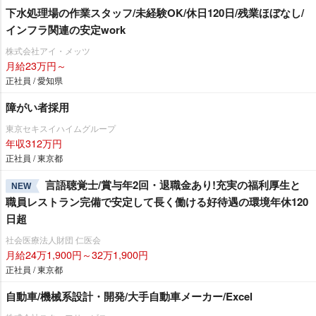
下水処理場の作業スタッフ/未経験OK/休日120日/残業ほぼなし/
インフラ関連の安定work
株式会社アイ・メッツ
月給23万円～
正社員 / 愛知県
障がい者採用
東京セキスイハイムグループ
年収312万円
正社員 / 東京都
言語聴覚士/賞与年2回・退職金あり!充実の福利厚生と
NEW
職員レストラン完備で安定して長く働ける好待遇の環境年休120
日超
社会医療法人財団 仁医会
月給24万1,900円～32万1,900円
正社員 / 東京都
自動車/機械系設計・開発/大手自動車メーカー/Excel