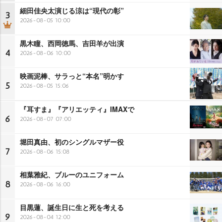
細田佳央太演じる涼は“現代の彰”
3
2026-08-05 10:00
黒木瞳、西岡徳馬、吉田羊が出演
4
2026-08-06 10:00
映画泥棒、サラっと“本名”明かす
5
2026-08-05 15:06
『耳すま』『アリエッティ』IMAXで
6
2026-08-07 07:00
堀田真由、初のシングルマザー役
7
2026-08-06 15:08
相葉雅紀、ブルーのユニフォーム
8
2026-08-06 16:00
目黒蓮、誕生日に生と死を考える
9
2026-08-04 12:00