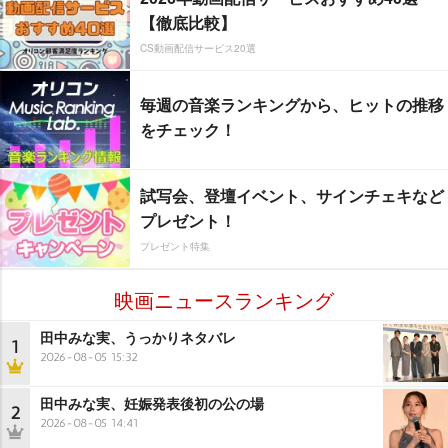
【徹底比較】
CS動画配信サービス20選
毎週の音楽ランキングから、ヒットの推移
をチェック！
試写会、登壇イベント、サインチェキなど
プレゼント！
プレゼント特集
映画ニュースランキング
田中みな実、うっかりネタバレ
1
2026-08-05 15:32
田中みな実、妊娠発表後初の公の場
2
2026-08-05 14:41