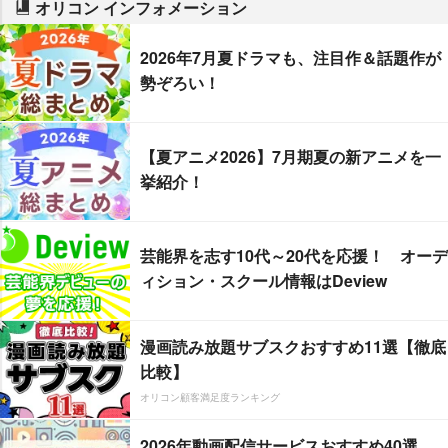
オリコン インフォメーション
2026年7月夏ドラマも、注目作＆話題作が
勢ぞろい！
【夏アニメ2026】7月期夏の新アニメを一
挙紹介！
芸能界を志す10代～20代を応援！ オーデ
ィション・スクール情報はDeview
漫画読み放題サブスクおすすめ11選【徹底
比較】
オリコン顧客満足度ランキング
2026年動画配信サービスおすすめ40選