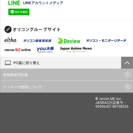
LINEアカウントメディア
PC版に切り替え
禁無断複写転載
クッキーの使用について
© oricon ME inc.
JASRAC許諾番号：
9009642140Y38026