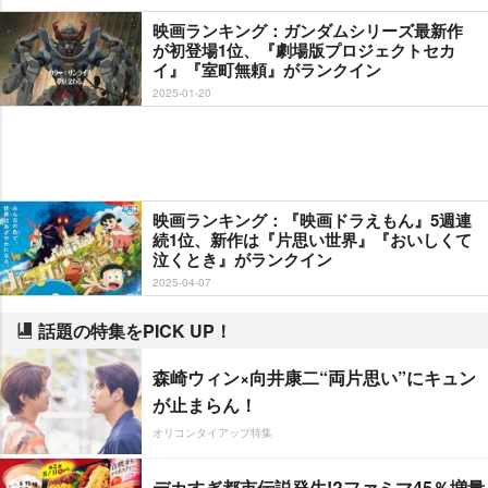
映画ランキング：ガンダムシリーズ最新作
が初登場1位、『劇場版プロジェクトセカ
イ』『室町無頼』がランクイン
2025-01-20
映画ランキング：『映画ドラえもん』5週連
続1位、新作は『片思い世界』『おいしくて
泣くとき』がランクイン
2025-04-07
話題の特集をPICK UP！
森崎ウィン×向井康二“両片思い”にキュン
が止まらん！
オリコンタイアップ特集
デカすぎ都市伝説発生!?ファミマ45％増量