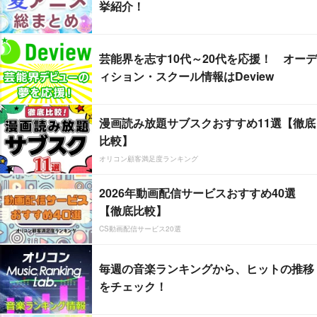
挙紹介！
芸能界を志す10代～20代を応援！ オーデ
ィション・スクール情報はDeview
漫画読み放題サブスクおすすめ11選【徹底
比較】
オリコン顧客満足度ランキング
2026年動画配信サービスおすすめ40選
【徹底比較】
CS動画配信サービス20選
毎週の音楽ランキングから、ヒットの推移
をチェック！