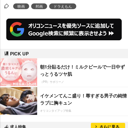
映画
邦画
ドラえもん
PICK UP
朝1分貼るだけ！ミルクピールで一日中ず
っとうるツヤ肌
（PR）サボリーノ
イケメンてんこ盛り！尊すぎる男子の純情
ラブに胸キュン
オリコンタイアップ特集
求人特集
さらに見る