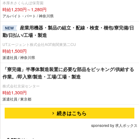
本厚木さくらんぼ保育園
時給1,230円～1,280円
アルバイト・パート / 神奈川県
産業用機器・製品の組立・配線・検査・梱包/寮完備/日
NEW
勤/日払い/工場・製造
UTエージェント株式会社AGT南関東第二CU
時給1,500円
派遣社員 / 神奈川県
「寮完備」半導体製造装置に必要な部品をピッキング/供給する
作業。/即入寮/製造・工場/工場・製造
株式会社京栄センター
時給1,300円
派遣社員 / 東京都
続きはこちら
sponsored by 求人ボックス