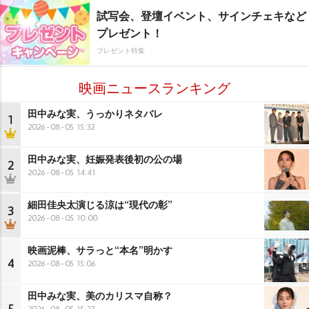
試写会、登壇イベント、サインチェキなど
プレゼント！
プレゼント特集
映画ニュースランキング
田中みな実、うっかりネタバレ
1
2026-08-05 15:32
田中みな実、妊娠発表後初の公の場
2
2026-08-05 14:41
細田佳央太演じる涼は“現代の彰”
3
2026-08-05 10:00
映画泥棒、サラっと“本名”明かす
4
2026-08-05 15:06
田中みな実、美のカリスマ自称？
2026-08-05 15:27