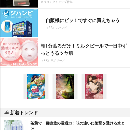
オリコンタイアップ特集
自販機にピッ！ですぐに買えちゃう
（PR）ジハンピ
朝1分貼るだけ！ミルクピールで一日中ず
っとうるツヤ肌
（PR）サボリーノ
新着トレンド
茶葉で一目瞭然の浸透力！味の違いに衝撃を受ける水と
は