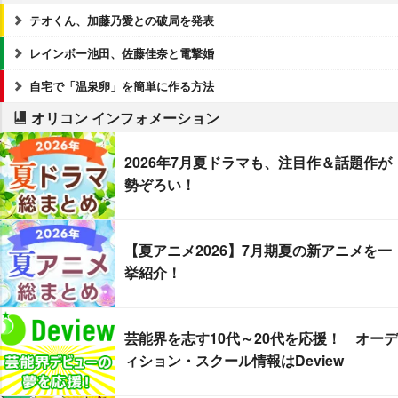
テオくん、加藤乃愛との破局を発表
レインボー池田、佐藤佳奈と電撃婚
自宅で「温泉卵」を簡単に作る方法
オリコン インフォメーション
2026年7月夏ドラマも、注目作＆話題作が
勢ぞろい！
【夏アニメ2026】7月期夏の新アニメを一
挙紹介！
芸能界を志す10代～20代を応援！ オーデ
ィション・スクール情報はDeview