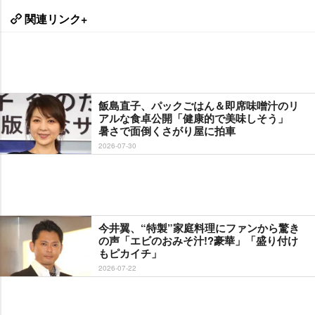
関連リンク+
飯島直子、パックごはん＆即席味噌汁のリ
アルな食卓公開「健康的で美味しそう」
暑さで面倒くさがり屋に拍車
2026-07-30
今井翼、“特製”家庭料理にファンから驚き
の声「エビのおみそ汁!?豪華」「盛り付け
もピカイチ」
2026-07-22