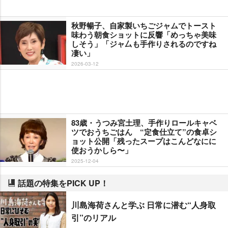
秋野暢子、自家製いちごジャムでトースト
味わう朝食ショットに反響「めっちゃ美味
しそう」「ジャ厶も手作りされるのですね
凄い」
2026-03-12
83歳・うつみ宮土理、手作りロールキャベ
ツでおうちごはん “定食仕立て”の食卓シ
ョット公開「残ったスープはこんどなにに
使おうかしら〜」
2025-12-04
話題の特集をPICK UP！
川島海荷さんと学ぶ 日常に潜む“人身取
引”のリアル