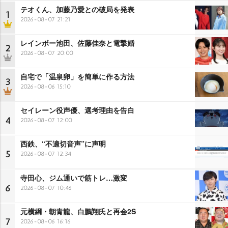
テオくん、加藤乃愛との破局を発表
1
2026-08-07 21:21
レインボー池田、佐藤佳奈と電撃婚
2
2026-08-07 20:00
自宅で「温泉卵」を簡単に作る方法
3
2026-08-06 15:10
セイレーン役声優、選考理由を告白
4
2026-08-07 12:00
西鉄、“不適切音声”に声明
5
2026-08-07 12:34
寺田心、ジム通いで筋トレ…激変
6
2026-08-07 10:46
元横綱・朝青龍、白鵬翔氏と再会2S
7
2026-08-06 16:16