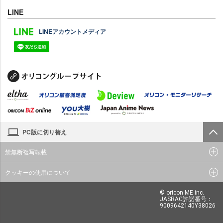
LINE
LINEアカウントメディア
PC版に切り替え
禁無断複写転載
クッキーの使用について
© oricon ME inc.
JASRAC許諾番号：
9009642140Y38026