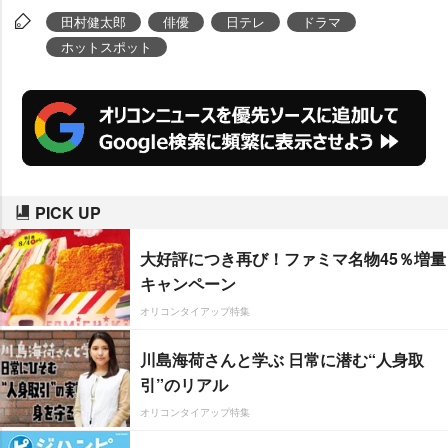
田村健太郎
俳優
日テレ
ドラマ
ホットスポット
PICK UP
大好評につき再び！ファミマ名物45％増量
キャンペーン
オリコンタイアップ特集
川島海荷さんと学ぶ 日常に潜む“人身取
引”のリアル
オリコンタイアップ特集