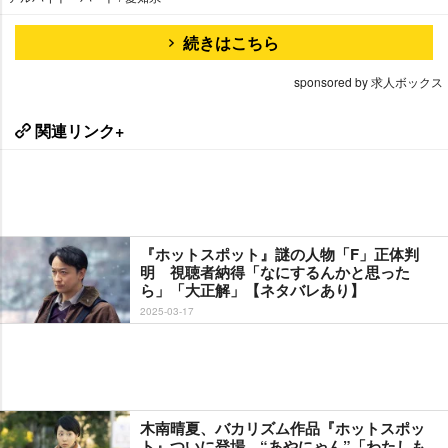
続きはこちら
sponsored by 求人ボックス
関連リンク+
『ホットスポット』謎の人物「F」正体判
明 視聴者納得「なにするんかと思った
ら」「大正解」【ネタバレあり】
2025-03-17
木南晴夏、バカリズム作品『ホットスポッ
ト』ついに登場 “あやにゃん”「わたしも