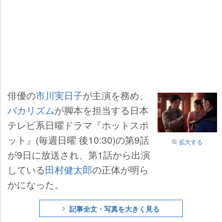
俳優の
市川実日子
が主演を務め、
バカリズム
が脚本を担当する日本
テレビ系日曜ドラマ『ホットスポ
ット』(毎週日曜 後10:30)の第9話
拡大する
が9日に放送され、第1話から出演
している
田村健太郎
の正体が明ら
かになった。
記事全文・写真を大きく見る