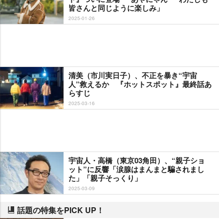
皆さんと同じように楽しみ」
2025-01-26
清美（市川実日子）、不正を暴き“宇宙
人”救えるか 『ホットスポット』最終話あ
らすじ
2025-03-16
宇宙人・高橋（東京03角田）、“親子ショ
ット”に反響「涙腺はまんまと騙されまし
た」「親子そっくり」
2025-03-09
話題の特集をPICK UP！