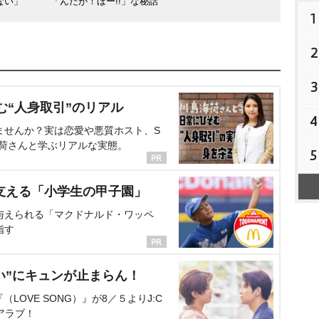
ない」
「んだが！ほー!!」な秘話
1
2
3
む“人身取引”のリアル
4
ませんか？実は恋愛や悪質ホスト、S
海荷さんと学ぶリアルな実態。
5
支える「小学生の甲子園」
与えられる「マクドナルド・ワッペ
指す
い”にキュンが止まらん！
OVE SONG）』が8／５よりJ:C
アラブ！