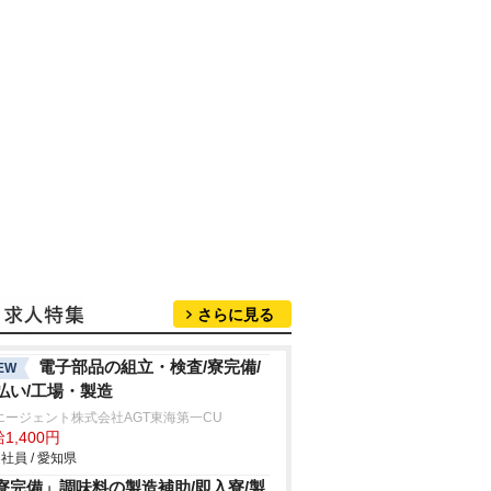
さらに見る
電子部品の組立・検査/寮完備/
EW
払い/工場・製造
エージェント株式会社AGT東海第一CU
1,400円
社員 / 愛知県
寮完備」調味料の製造補助/即入寮/製