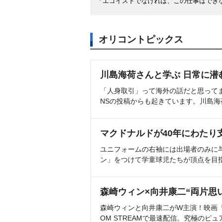
「エゴイストでなければ、この仕事はでき
オリコントピックス
川島海荷さんと学ぶ 日常に潜
「人身取引」って海外の話だと思って
NSの投稿からも起きています。川島
マクドナルドが40年にわたり
ユニフォームの右袖には出場者のみに
ン」をつけて学童球児たちが頂点を目
森崎ウィン×向井康二“両片思
森崎ウィンと向井康二がW主演！映画『（L
OM STREAMで最速配信。究極のピュ