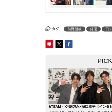
タグ
前野朋哉
俳優
日
PIC
&TEAM・K×綱啓永×樋口幸平【インタ