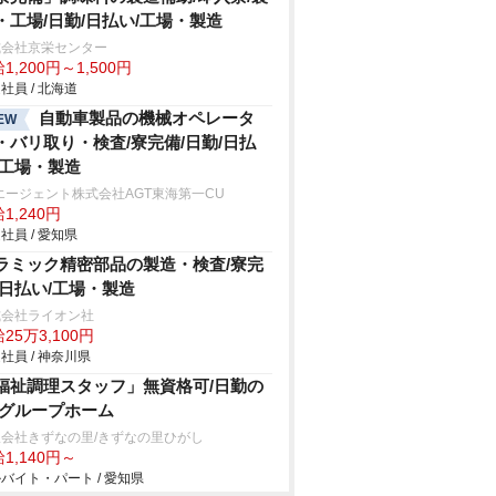
・工場/日勤/日払い/工場・製造
式会社京栄センター
1,200円～1,500円
社員 / 北海道
自動車製品の機械オペレータ
EW
・バリ取り・検査/寮完備/日勤/日払
/工場・製造
エージェント株式会社AGT東海第一CU
1,240円
社員 / 愛知県
ラミック精密部品の製造・検査/寮完
/日払い/工場・製造
式会社ライオン社
25万3,100円
社員 / 神奈川県
福祉調理スタッフ」無資格可/日勤の
/グループホーム
会社きずなの里/きずなの里ひがし
1,140円～
バイト・パート / 愛知県