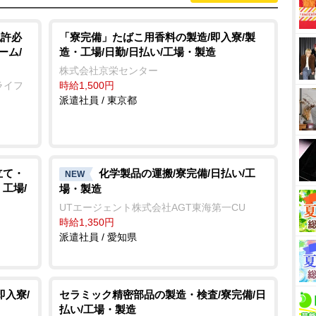
免許必
「寮完備」たばこ用香料の製造/即入寮/製
ーム/
造・工場/日勤/日払い/工場・製造
株式会社京栄センター
ライフ
時給1,500円
派遣社員 / 東京都
立て・
化学製品の運搬/寮完備/日払い/工
NEW
工場/
場・製造
UTエージェント株式会社AGT東海第一CU
時給1,350円
派遣社員 / 愛知県
即入寮/
セラミック精密部品の製造・検査/寮完備/日
払い/工場・製造