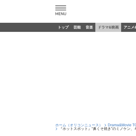
トップ
芸能
音楽
ドラマ&映画
アニメ
ホーム（オリコンニュース）
Drama&Movie T
『ホットスポット』“鼻くそ焼き”のミノケン、