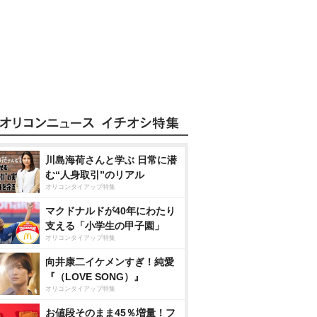
川島海荷さんと学ぶ 日常に潜
む“人身取引”のリアル
オリコンタイアップ特集
マクドナルドが40年にわたり
支える「小学生の甲子園」
オリコンタイアップ特集
向井康二イケメンすぎ！純愛
『（LOVE SONG）』
オリコンタイアップ特集
お値段そのまま45％増量！フ