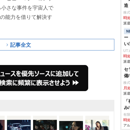
造
る小さな事件を宇宙人で
株
)の能力を借りて解決す
時給
派遣
N
ー
い
記事全文
UT
時給
派遣
セ
備
株
月給
派遣
「
み
有限
時給
アル