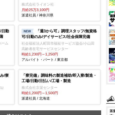
株式会社ライオン社
月給25万3,100円
派遣社員 / 神奈川県
/日勤
「週3から可」調理スタッフ/無資格
NEW
備
可/日勤のみ/デイサービス/社会保障完備
ホーム
社会福祉法人町田市福祉サービス協会/小山田
高齢者在宅サービスセンター
時給1,230円～1,250円
アルバイト・パート / 東京都
み/寮
「寮完備」調味料の製造補助/即入寮/製造・
工場/日勤/日払い/工場・製造
株式会社京栄センター
CU
時給1,200円～1,500円
派遣社員 / 北海道
茶