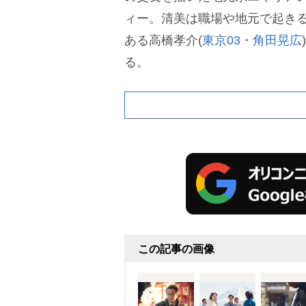
ィー。清美は職場や地元で起き
ある高橋孝介(
東京03
・
角田晃広
る。
この記事の画像