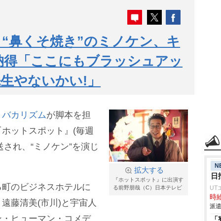
“鼻くそ焼き”のミノケン、キ
納得「ここにもブラッシュアッ
生やないかい!」
、
バカリズム
が脚本を担
ホットスポット』(毎週
放送され、“ミノケン”を演じ
N
拡大する
日
『ホットスポット』に出演す
る町のビジネスホテルに
る前野朋哉（C）日本テレビ
UT
時給
遠藤清美(市川)と宇宙人
派遣
ン・ヒューマン・コメデ
「