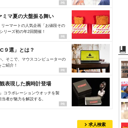
ァミマ夏の大盤振る舞い
ミリーマートの人気企画「お値段その
、シリーズ初の年2回開催！
C９選」とは？
い。そこで、マウスコンピューターの
をご紹介！
界観表現した腕時計登場
NT』コラボレーションウオッチを製
担当者が魅力を解説する。
求人検索