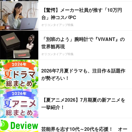
【驚愕】メーカー社員が推す「10万円
台」神コスパPC
オリコンタイアップ特集
「別班のよう」腕時計で『VIVANT』の
世界観再現
オリコンタイアップ特集
2026年7月夏ドラマも、注目作＆話題作
が勢ぞろい！
【夏アニメ2026】7月期夏の新アニメを
一挙紹介！
芸能界を志す10代～20代を応援！ オー