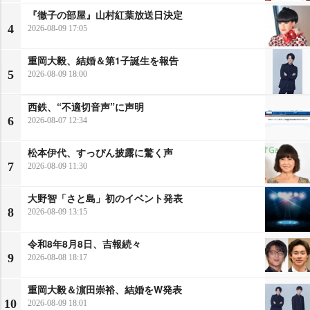
『徹子の部屋』山村紅葉放送日決定
4
2026-08-09 17:05
重岡大毅、結婚＆第1子誕生を報告
5
2026-08-09 18:00
西鉄、“不適切音声”に声明
6
2026-08-07 12:34
松本伊代、すっぴん披露に驚く声
7
2026-08-09 11:30
大野智「さと島」初のイベント発表
8
2026-08-09 13:15
令和8年8月8日、吉報続々
9
2026-08-08 18:17
重岡大毅＆濵田崇裕、結婚をW発表
10
2026-08-09 18:01