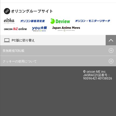
PC版に切り替え
禁無断複写転載
クッキーの使用について
© oricon ME inc.
JASRAC許諾番号：
9009642140Y38026