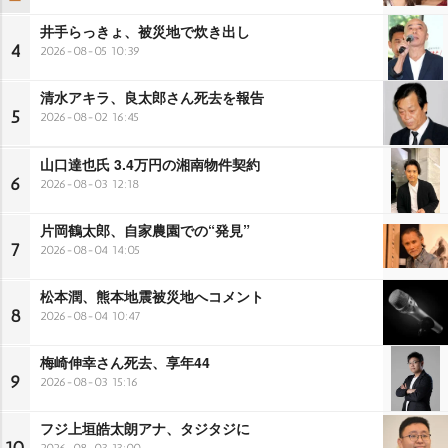
井手らっきょ、被災地で炊き出し
4
2026-08-05 10:39
清水アキラ、良太郎さん死去を報告
5
2026-08-02 16:45
山口達也氏 3.4万円の湘南物件契約
6
2026-08-03 12:18
片岡鶴太郎、自家農園での“発見”
7
2026-08-04 14:05
松本潤、熊本地震被災地へコメント
8
2026-08-04 10:47
梅崎伸幸さん死去、享年44
9
2026-08-03 15:16
フジ上垣皓太朗アナ、タジタジに
2026-08-03 13:00