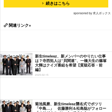
続きはこちら
sponsored by 求人ボックス
関連リンク+
新生timelesz、新メンバーのやりたい仕事
は？寺西拓人は“貝関連”、一橋大生の篠塚
大輝はクイズ番組を希望【質疑応答・前
編】
2025-02-15
菊池風磨、新生timelesz襲名式でポツリ
「中島…」 佐藤勝利＆松島聡がフォロー