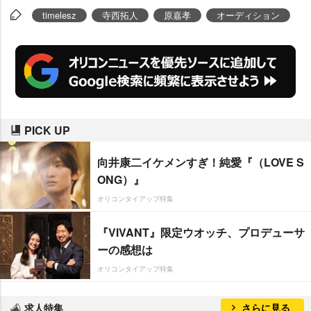
timelesz
寺西拓人
原嘉孝
オーディション
PICK UP
向井康二イケメンすぎ！純愛『（LOVE S
ONG）』
オリコンタイアップ特集
『VIVANT』限定ウオッチ、プロデューサ
ーの感想は
オリコンタイアップ特集
求人特集
さらに見る