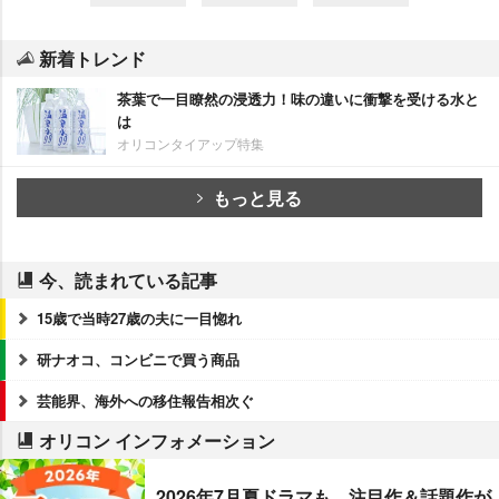
新着トレンド
茶葉で一目瞭然の浸透力！味の違いに衝撃を受ける水と
は
オリコンタイアップ特集
もっと見る
今、読まれている記事
15歳で当時27歳の夫に一目惚れ
研ナオコ、コンビニで買う商品
芸能界、海外への移住報告相次ぐ
オリコン インフォメーション
2026年7月夏ドラマも、注目作＆話題作が