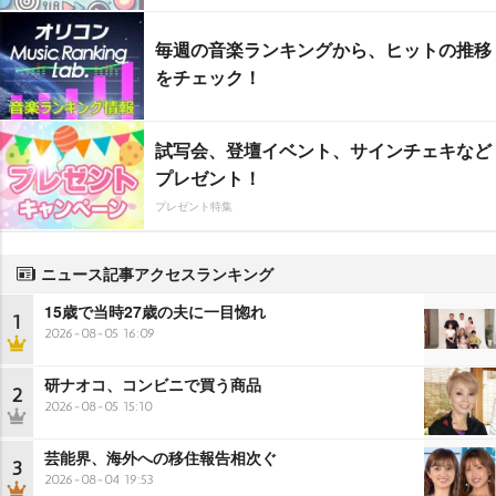
毎週の音楽ランキングから、ヒットの推移
をチェック！
試写会、登壇イベント、サインチェキなど
プレゼント！
プレゼント特集
ニュース記事アクセスランキング
15歳で当時27歳の夫に一目惚れ
1
2026-08-05 16:09
研ナオコ、コンビニで買う商品
2
2026-08-05 15:10
芸能界、海外への移住報告相次ぐ
3
2026-08-04 19:53