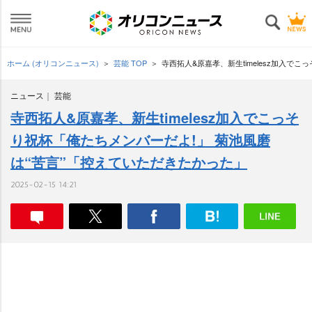
ホーム (オリコンニュース)
芸能 TOP
寺西拓人&原嘉孝、新生timelesz加入で
ニュース
芸能
寺西拓人&原嘉孝、新生timelesz加入でこっそ
り祝杯「俺たちメンバーだよ!」 菊池風磨
は“苦言”「控えていただきたかった」
2025-02-15 14:21