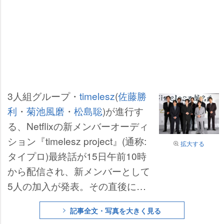
3人組グループ・
timelesz
(
佐藤勝
利
・
菊池風磨
・
松島聡
)が進行す
る、Netflixの新メンバーオーディ
ション『timelesz project』(通称:
拡大する
タイプロ)最終話が15日午前10時
から配信され、新メンバーとして
5人の加入が発表。その直後に都
内で『新体制 初お披露目 襲名
記事全文・写真を大きく見る
式』が行われた。