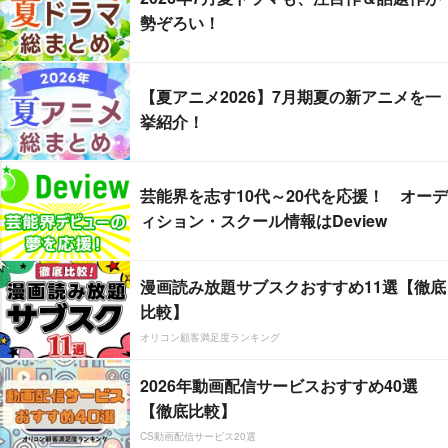
勢ぞろい！
【夏アニメ2026】7月期夏の新アニメを一
挙紹介！
芸能界を志す10代～20代を応援！ オーデ
ィション・スクール情報はDeview
漫画読み放題サブスクおすすめ11選【徹底
比較】
オリコン顧客満足度ランキング
2026年動画配信サービスおすすめ40選
【徹底比較】
CS動画配信サービス20選