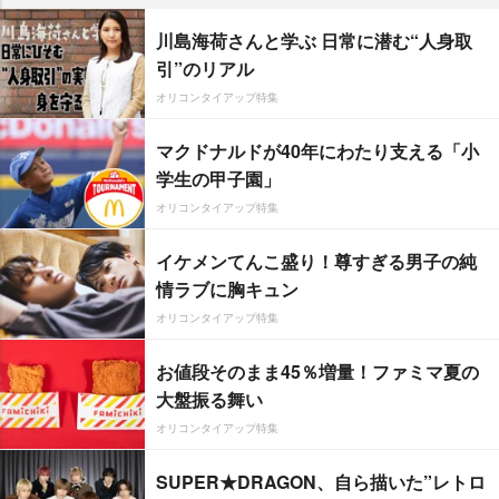
川島海荷さんと学ぶ 日常に潜む“人身取
引”のリアル
オリコンタイアップ特集
マクドナルドが40年にわたり支える「小
学生の甲子園」
オリコンタイアップ特集
イケメンてんこ盛り！尊すぎる男子の純
情ラブに胸キュン
オリコンタイアップ特集
お値段そのまま45％増量！ファミマ夏の
大盤振る舞い
オリコンタイアップ特集
SUPER★DRAGON、自ら描いた”レトロ