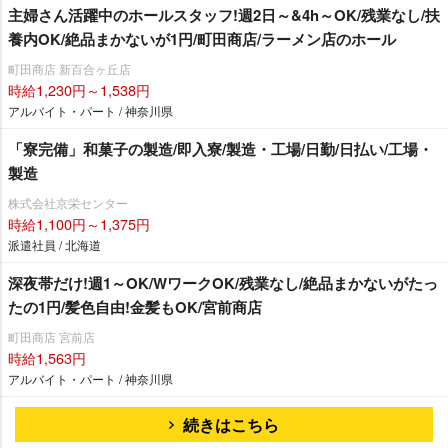
主婦さん活躍中のホールスタッフ!週2日～&4h～OK/残業なし/扶
養内OK/絶品まかないが1円/町田商店/ラーメン店のホール
町田商店 新百合ヶ丘店
時給1,230円～1,538円
アルバイト・パート / 神奈川県
「寮完備」和菓子の製造/即入寮/製造・工場/日勤/日払い/工場・
製造
株式会社京栄センター
時給1,100円～1,375円
派遣社員 / 北海道
深夜帯だけ!週1～OK/WワークOK/残業なし/絶品まかないがたっ
たの1円/髪色自由!金髪もOK/宮前商店
町田商店 宮前店
時給1,563円
アルバイト・パート / 神奈川県
続きはこちら