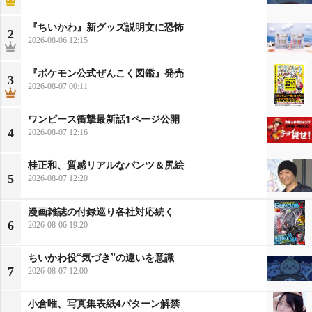
『ちいかわ』新グッズ説明文に恐怖
2
2026-08-06 12:15
『ポケモン公式ぜんこく図鑑』発売
3
2026-08-07 00:11
ワンピース衝撃最新話1ページ公開
4
2026-08-07 12:16
桂正和、質感リアルなパンツ＆尻絵
5
2026-08-07 12:20
漫画雑誌の付録巡り各社対応続く
6
2026-08-06 19:20
ちいかわ役“気づき”の違いを意識
7
2026-08-07 12:00
小倉唯、写真集表紙4パターン解禁