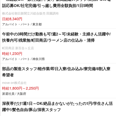
話応募OK/社宅完備/引っ越し費用全額負担/1日5時間
株式会社朝日新聞立川総合販売 田園調布
日給8,340円
アルバイト・パート / 東京都
午前中の3時間だけ勤務も可!週2～可/未経験・主婦さん活躍中/
扶養内可/残業無/町田商店/ラーメン店の仕込み・清掃
町田商店 新百合ヶ丘店
時給1,230円
アルバイト・パート / 神奈川県
部品の製造スタッフ/軽作業/即日入寮/住み込み/寮完備/8割入寮
希望者
move on株式会社
時給1,800円～2,250円
派遣社員 / 大阪府
深夜帯だけ!週1日～OK/絶品まかないがたったの1円/学生さん活
躍中!/髪色自由/豚山/深夜スタッフ