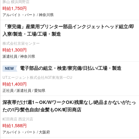
豚山 横浜岡野店
時給1,750円
アルバイト・パート / 神奈川県
「寮完備」産業用プリンター部品インクジェットヘッド組立/即
入寮/製造・工場/工場・製造
株式会社京栄センター
時給1,300円
派遣社員 / 神奈川県
電子部品の組立・検査/寮完備/日払い/工場・製造
NEW
UTエージェント株式会社AGT東海第一CU
時給1,400円
正社員 / 派遣社員 / 愛知県
深夜帯だけ!週1～OK/WワークOK/残業なし/絶品まかないがたっ
たの1円/髪色自由!金髪もOK/町田商店
町田商店 西淀川店
時給1,588円
アルバイト・パート / 大阪府