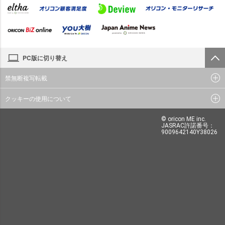
PC版に切り替え
禁無断複写転載
クッキーの使用について
© oricon ME inc.
JASRAC許諾番号：
9009642140Y38026