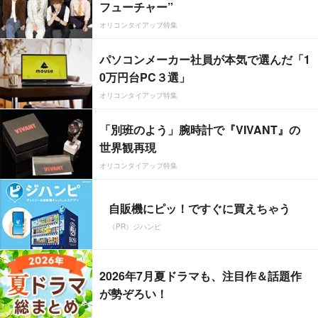
フューチャー”
オリコンタイアップ特集
パソコンメーカー社員が本気で選んだ「1
0万円台PC３選」
オリコンタイアップ特集
「別班のよう」腕時計で『VIVANT』の
世界観再現
オリコンタイアップ特集
自販機にピッ！ですぐに買えちゃう
（PR）ジハンピ
2026年7月夏ドラマも、注目作＆話題作
が勢ぞろい！