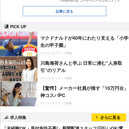
記事に戻る
PICK UP
マクドナルドが40年にわたり支える「小学
生の甲子園」
オリコンタイアップ特集
川島海荷さんと学ぶ 日常に潜む“人身取
引”のリアル
オリコンタイアップ特集
【驚愕】メーカー社員が推す「10万円台」
神コスパPC
オリコンタイアップ特集
求人特集
さらに見る
「未経験OK・原付免許不要!」新聞配達スタッフ/日払いOK/電