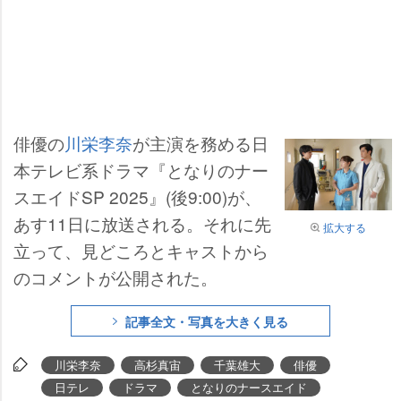
俳優の
川栄李奈
が主演を務める日
本テレビ系ドラマ『となりのナー
スエイドSP 2025』(後9:00)が、
あす11日に放送される。それに先
拡大する
立って、見どころとキャストから
のコメントが公開された。
記事全文・写真を大きく見る
川栄李奈
高杉真宙
千葉雄大
俳優
日テレ
ドラマ
となりのナースエイド