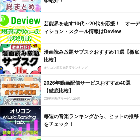
挙紹介！
芸能界を志す10代～20代を応援！ オーデ
ィション・スクール情報はDeview
漫画読み放題サブスクおすすめ11選【徹底
比較】
オリコン顧客満足度ランキング
2026年動画配信サービスおすすめ40選
【徹底比較】
CS動画配信サービス20選
毎週の音楽ランキングから、ヒットの推移
をチェック！