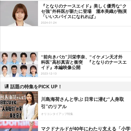
『となりのナースエイド』美しく優秀な“ク
セ強”外科医が新たに登場 瀧本美織が熱演
「いいスパイスになれれば」
2024-01-24
“前向きバカ”川栄李奈、“イケメン天才外
科医”高杉真宙と衝突 『となりのナースエ
イド』本編映像公開
2023-12-13
話題の特集をPICK UP！
川島海荷さんと学ぶ 日常に潜む“人身取
引”のリアル
オリコンタイアップ特集
マクドナルドが40年にわたり支える「小学