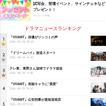
試写会、登壇イベント、サインチェキなど
プレゼント！
プレゼント特集
ドラマニュースランキング
『VIVANT』俳優がツッコミの声
1
2026-08-06 09:20
『ドリームハイ』放送スタート
2
2026-08-06 16:30
テレ東、東野さん追悼でドラマ放送
3
2026-08-05 15:00
『VIVANT』有能キャラに“異変”
4
2026-08-05 18:20
『VIVANT』公安刑事が意味深発言
5
2026-08-05 13:20