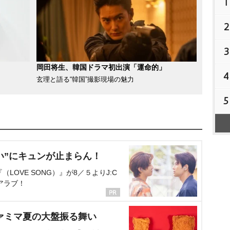
1
2
3
岡田将生、韓国ドラマ初出演「運命的」
4
玄理と語る“韓国”撮影現場の魅力
5
い”にキュンが止まらん！
OVE SONG）』が8／５よりJ:C
アラブ！
ァミマ夏の大盤振る舞い