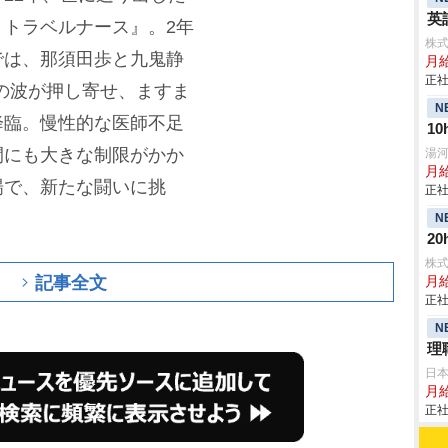
英
トラベルナース』。2年
株
では、那須田歩と九鬼静
月
正社
”の波が押し寄せ、ますま
N
降臨。慢性的な医師不足
10
間にも大きな制限がかか
湯
月
場で、新たな闘いに挑
正社
N
2
株
記事全文
月給
正社
N
理
日
月給
正社