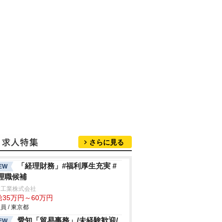
さらに見る
「経理財務」#福利厚生充実 #
EW
理職候補
浦工業株式会社
給35万円～60万円
員 / 東京都
愛知「貿易事務」/未経験歓迎/
EW