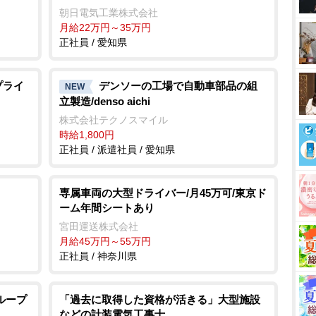
朝日電気工業株式会社
月給22万円～35万円
正社員 / 愛知県
プライ
デンソーの工場で自動車部品の組
NEW
立製造/denso aichi
株式会社テクノスマイル
時給1,800円
正社員 / 派遣社員 / 愛知県
専属車両の大型ドライバー/月45万可/東京ド
ーム年間シートあり
宮田運送株式会社
月給45万円～55万円
正社員 / 神奈川県
ループ
「過去に取得した資格が活きる」大型施設
などの計装電気工事士