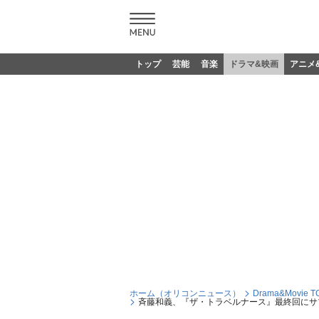
トップ
芸能
音楽
ドラマ&映画
アニメ
ホーム（オリコンニュース）
Drama&Movie T
斉藤和義、『ザ・トラベルナース』最終回にサ