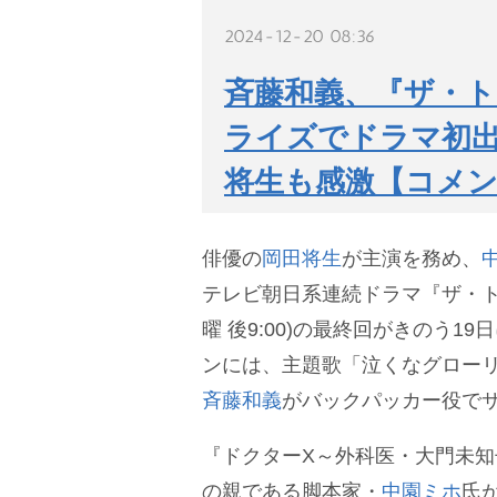
2024-12-20 08:36
斉藤和義、『ザ・
ライズでドラマ初出
将生も感激【コメ
俳優の
岡田将生
が主演を務め、
テレビ朝日系連続ドラマ『ザ・
曜 後9:00)の最終回がきのう1
ンには、主題歌「泣くなグロー
斉藤和義
がバックパッカー役で
『ドクターX～外科医・大門未知子
の親である脚本家・
中園ミホ
氏