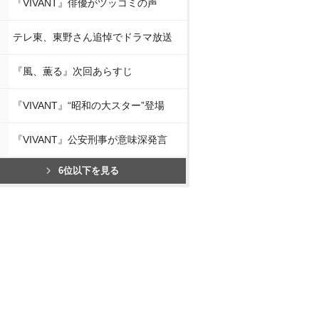
『VIVANT』俳優がツッコミの声
テレ東、東野さん追悼でドラマ放送
『風、薫る』次回あらすじ
『VIVANT』“昭和の大スター”登場
『VIVANT』公安刑事が意味深発言
6位以下を見る