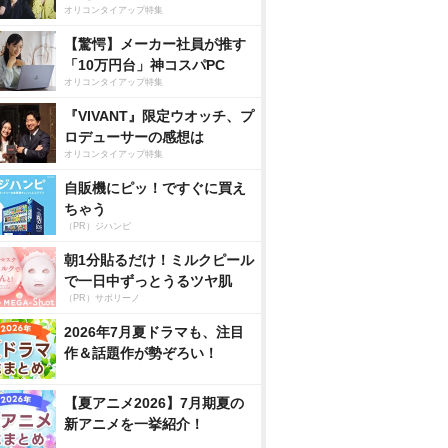
オリコンタイアップ特集
【驚愕】メーカー社員が推す
「10万円台」神コスパPC
オリコンタイアップ特集
『VIVANT』限定ウオッチ、プ
ロデューサーの感想は
オリコンタイアップ特集
自販機にピッ！ですぐに買え
ちゃう
（PR）ジハンピ
朝1分貼るだけ！ミルクピール
で一日中ずっとうるツヤ肌
（PR）サボリーノ
2026年7月夏ドラマも、注目
作＆話題作が勢ぞろい！
【夏アニメ2026】7月期夏の
新アニメを一挙紹介！