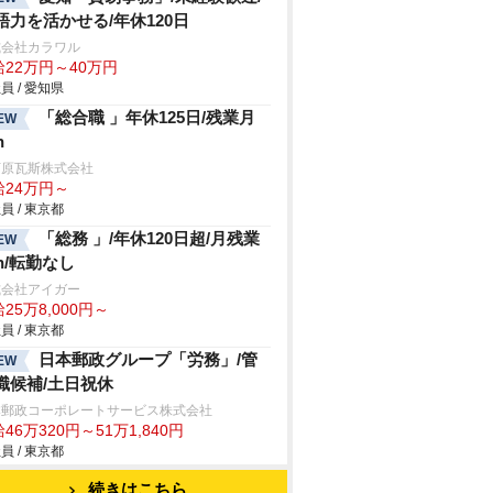
語力を活かせる/年休120日
式会社カラワル
給22万円～40万円
員 / 愛知県
「総合職 」年休125日/残業月
EW
h
河原瓦斯株式会社
給24万円～
員 / 東京都
「総務 」/年休120日超/月残業
EW
0h/転勤なし
式会社アイガー
25万8,000円～
員 / 東京都
日本郵政グループ「労務」/管
EW
職候補/土日祝休
本郵政コーポレートサービス株式会社
46万320円～51万1,840円
員 / 東京都
続きはこちら