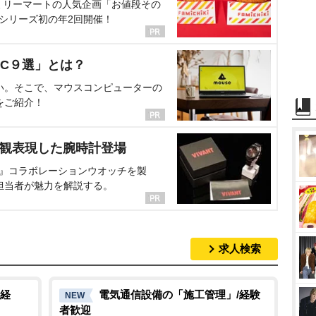
ミリーマートの人気企画「お値段その
、シリーズ初の年2回開催！
C９選」とは？
い。そこで、マウスコンピューターの
をご紹介！
界観表現した腕時計登場
NT』コラボレーションウオッチを製
担当者が魅力を解説する。
求人検索
経
電気通信設備の「施工管理」/経験
NEW
者歓迎