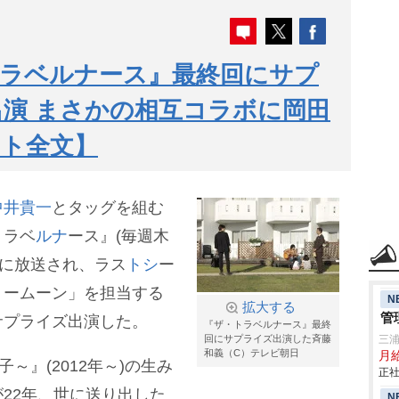
トラベルナース』最終回にサプ
演 まさかの相互コラボに岡田
ント全文】
中井貴一
とタッグを組む
トラベ
ルナ
ース』(毎週木
9日に放送され、ラス
トシ
ー
リームーン」を担当する
N
拡大する
管
サプライズ出演した。
『ザ・トラベルナース』最終
回にサプライズ出演した斉藤
三
和義（C）テレビ朝日
月
～』(2012年～)の生み
正社
が22年、世に送り出した
N