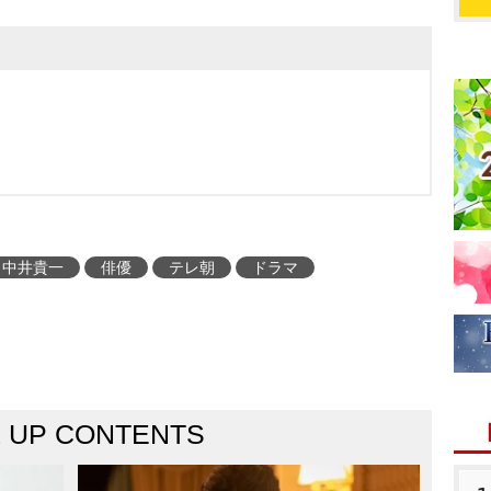
中井貴一
俳優
テレ朝
ドラマ
K UP CONTENTS