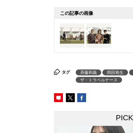
この記事の画像
タグ
斉藤和義
岡田将生
ザ・トラベルナース
PIC