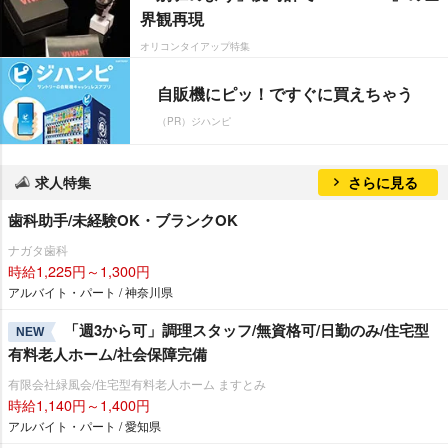
界観再現
オリコンタイアップ特集
自販機にピッ！ですぐに買えちゃう
（PR）ジハンピ
求人特集
さらに見る
歯科助手/未経験OK・ブランクOK
ナガタ歯科
時給1,225円～1,300円
アルバイト・パート / 神奈川県
「週3から可」調理スタッフ/無資格可/日勤のみ/住宅型
NEW
有料老人ホーム/社会保障完備
有限会社緑風会/住宅型有料老人ホーム ますとみ
時給1,140円～1,400円
アルバイト・パート / 愛知県