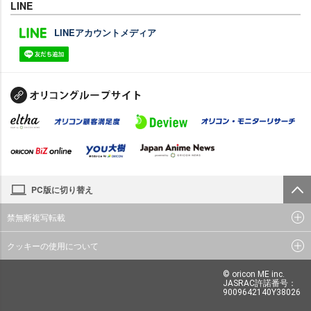
LINE
LINEアカウントメディア
PC版に切り替え
禁無断複写転載
クッキーの使用について
© oricon ME inc.
JASRAC許諾番号：
9009642140Y38026