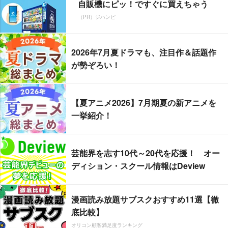
自販機にピッ！ですぐに買えちゃう
（PR）ジハンピ
2026年7月夏ドラマも、注目作＆話題作
が勢ぞろい！
【夏アニメ2026】7月期夏の新アニメを
一挙紹介！
芸能界を志す10代～20代を応援！ オー
ディション・スクール情報はDeview
漫画読み放題サブスクおすすめ11選【徹
底比較】
オリコン顧客満足度ランキング