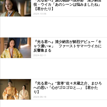
役・ウイカ「あのシーンは悩みましたね」
【君かたり】
2024-10-06
『光る君へ』清少納言が鮮烈デビュー「キ
ャラ濃いｗ」 ファーストサマーウイカに
反響集まる
2024-02-11
『光る君へ』“宣孝”佐々木蔵之介、まひろ
への思い「心がゴロゴロと…」【君かた
り】
2024-06-16