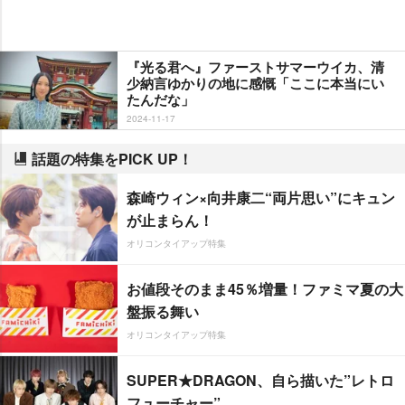
『光る君へ』ファーストサマーウイカ、清
少納言ゆかりの地に感慨「ここに本当にい
たんだな」
2024-11-17
話題の特集をPICK UP！
森崎ウィン×向井康二“両片思い”にキュン
が止まらん！
オリコンタイアップ特集
お値段そのまま45％増量！ファミマ夏の大
盤振る舞い
オリコンタイアップ特集
SUPER★DRAGON、自ら描いた”レトロ
フューチャー”