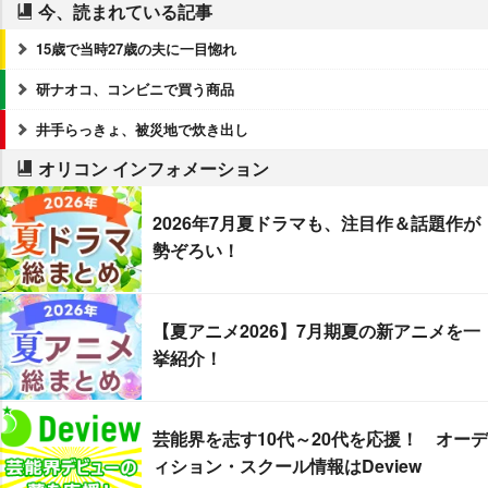
今、読まれている記事
15歳で当時27歳の夫に一目惚れ
研ナオコ、コンビニで買う商品
井手らっきょ、被災地で炊き出し
オリコン インフォメーション
2026年7月夏ドラマも、注目作＆話題作が
勢ぞろい！
【夏アニメ2026】7月期夏の新アニメを一
挙紹介！
芸能界を志す10代～20代を応援！ オーデ
ィション・スクール情報はDeview