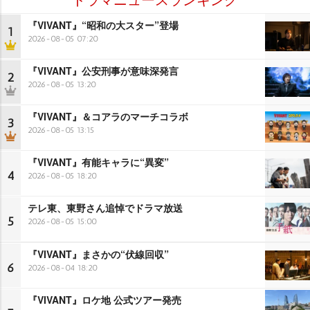
『VIVANT』“昭和の大スター”登場
1
2026-08-05 07:20
『VIVANT』公安刑事が意味深発言
2
2026-08-05 13:20
『VIVANT』＆コアラのマーチコラボ
3
2026-08-05 13:15
『VIVANT』有能キャラに“異変”
4
2026-08-05 18:20
テレ東、東野さん追悼でドラマ放送
5
2026-08-05 15:00
『VIVANT』まさかの“伏線回収”
6
2026-08-04 18:20
『VIVANT』ロケ地 公式ツアー発売