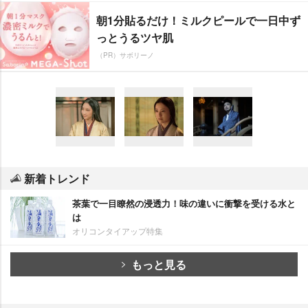
朝1分貼るだけ！ミルクピールで一日中ず
っとうるツヤ肌
（PR）サボリーノ
新着トレンド
茶葉で一目瞭然の浸透力！味の違いに衝撃を受ける水と
は
オリコンタイアップ特集
もっと見る