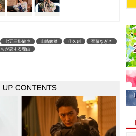
七五三掛龍也
山崎紘菜
佳久創
齊藤なぎさ
たちが恋する理由
K UP CONTENTS