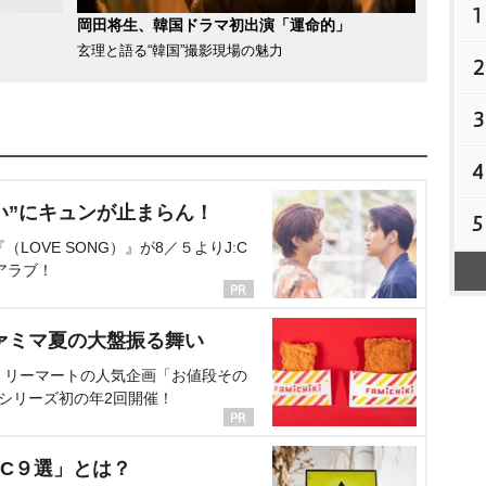
1
岡田将生、韓国ドラマ初出演「運命的」
玄理と語る“韓国”撮影現場の魅力
2
3
4
い”にキュンが止まらん！
5
OVE SONG）』が8／５よりJ:C
アラブ！
ァミマ夏の大盤振る舞い
ミリーマートの人気企画「お値段その
、シリーズ初の年2回開催！
C９選」とは？