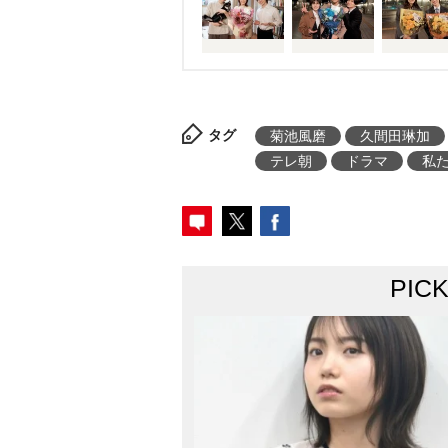
タグ
菊池風磨
久間田琳加
テレ朝
ドラマ
私
PIC