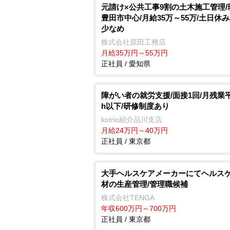
元請け×公共工事9割の土木施工管理/
豊田市中心/月給35万～55万/土日休み
少なめ
株式会社原田工務店
月給35万円～55万円
正社員 / 愛知県
障がい者の就労支援/面接1回/月残業平
h以下/研修制度あり
kotrio紹介品川支店
月給24万円～40万円
正社員 / 東京都
大手ヘルスケアメーカーにてヘルス
材の生産管理/管理職候補
株式会社TENGA
年収600万円～700万円
正社員 / 東京都