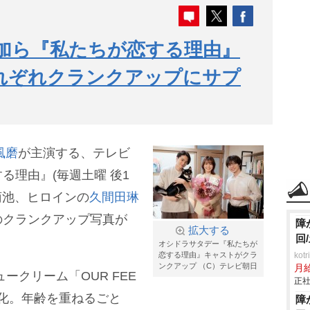
加ら『私たちが恋する理由』
れぞれクランクアップにサプ
風磨
が主演する、テレビ
る理由』(毎週土曜 後1
、菊池、ヒロインの
久間田琳
のクランクアップ写真が
障
拡大する
回
オシドラサタデー『私たちが
恋する理由』キャストがクラ
ko
ンクアップ （C）テレビ朝日
月
ークリーム「OUR FEE
正社
マ化。年齢を重ねるごと
障