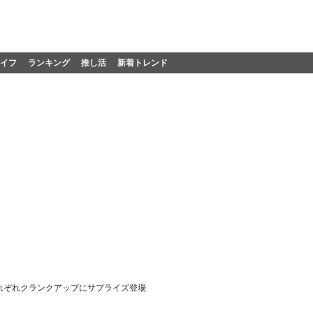
イフ
ランキング
推し活
新着トレンド
れぞれクランクアップにサプライズ登場