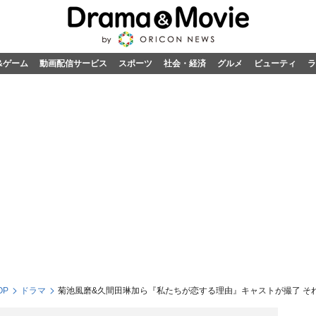
&ゲーム
動画配信サービス
スポーツ
社会・経済
グルメ
ビューティ
ラ
OP
ドラマ
菊池風磨&久間田琳加ら『私たちが恋する理由』キャストが撮了 そ