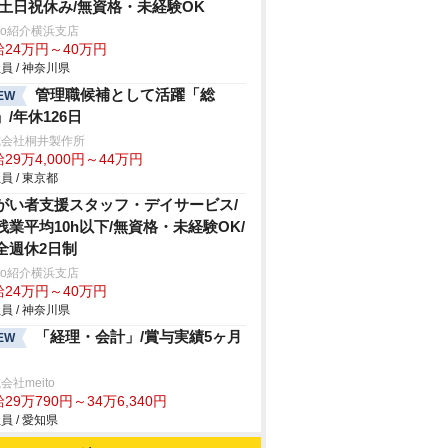
/土日祝休み/無資格・未経験OK
trio紹介横浜支店
給24万円～40万円
員 / 神奈川県
管理職候補として活躍「総
EW
」/年休126日
式会社桐井製作所
29万4,000円～44万円
員 / 東京都
がい者支援スタッフ・デイサービス/
残業平均10h以下/無資格・未経験OK/
全週休2日制
trio紹介横浜支店
給24万円～40万円
員 / 神奈川県
「経理・会計」/賞与実績5ヶ月
EW
会社meito
29万790円～34万6,340円
員 / 愛知県