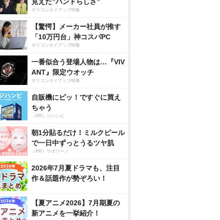
見えた”バンドらしさ”
オリコンタイアップ特集
【驚愕】メーカー社員が推す
「10万円台」神コスパPC
オリコンタイアップ特集
一番似合う登場人物は…『VIV
ANT』限定ウオッチ
オリコンタイアップ特集
自販機にピッ！ですぐに買え
ちゃう
（PR）ジハンピ
朝1分貼るだけ！ミルクピール
で一日中ずっとうるツヤ肌
（PR）サボリーノ
2026年7月夏ドラマも、注目
作＆話題作が勢ぞろい！
【夏アニメ2026】7月期夏の
新アニメを一挙紹介！