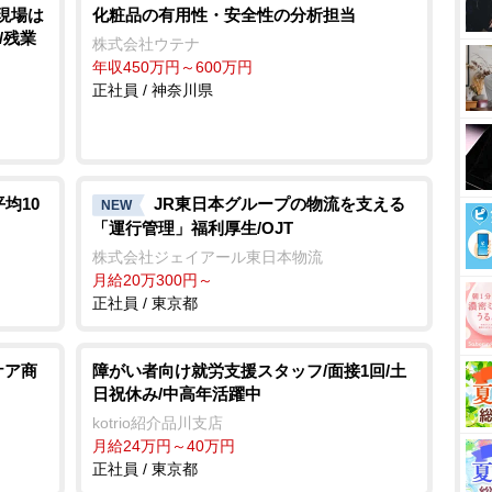
現場は
化粧品の有用性・安全性の分析担当
/残業
株式会社ウテナ
年収450万円～600万円
正社員 / 神奈川県
均10
JR東日本グループの物流を支える
NEW
「運行管理」福利厚生/OJT
株式会社ジェイアール東日本物流
月給20万300円～
正社員 / 東京都
ケア商
障がい者向け就労支援スタッフ/面接1回/土
日祝休み/中高年活躍中
kotrio紹介品川支店
月給24万円～40万円
正社員 / 東京都