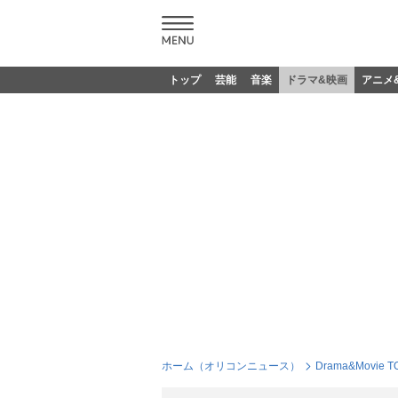
トップ
芸能
音楽
ドラマ&映画
アニメ
ホーム（オリコンニュース）
Drama&Movie T