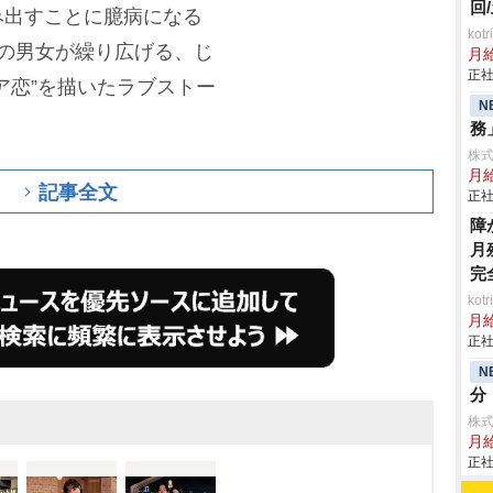
回
み出すことに臆病になる
ko
の男女が繰り広げる、じ
月
正社
ア恋”を描いたラブストー
N
務
株
月給
記事全文
正社
障
月
完
ko
月
正社
N
分
株式
月給
正社