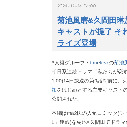
2024-12-14 06:00
菊池風磨&久間田琳
キャストが撮了 そ
ライズ登場
3人組グループ・
timelesz
の
菊池
朝日系連続ドラマ『私たちが恋す
1:00)14日放送の第9話を前に
加
をはじめとする主要キャスト
公開された。
本編はma2氏の人気コミック(シュ
L」連載)を菊池×久間田でドラ