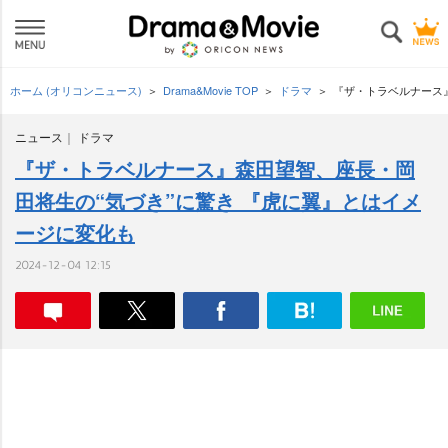
ホーム (オリコンニュース)
Drama&Movie TOP
ドラマ
『ザ・トラベルナース
ニュース
ドラマ
『ザ・トラベルナース』森田望智、座長・岡
田将生の“気づき”に驚き 『虎に翼』とはイメ
ージに変化も
2024-12-04 12:15