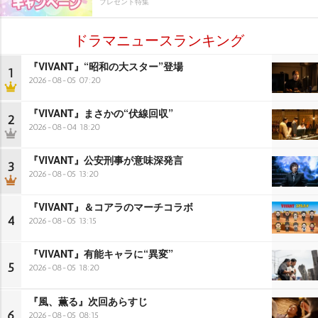
プレゼント特集
ドラマニュースランキング
『VIVANT』“昭和の大スター”登場
1
2026-08-05 07:20
『VIVANT』まさかの“伏線回収”
2
2026-08-04 18:20
『VIVANT』公安刑事が意味深発言
3
2026-08-05 13:20
『VIVANT』＆コアラのマーチコラボ
4
2026-08-05 13:15
『VIVANT』有能キャラに“異変”
5
2026-08-05 18:20
『風、薫る』次回あらすじ
6
2026-08-05 08:15