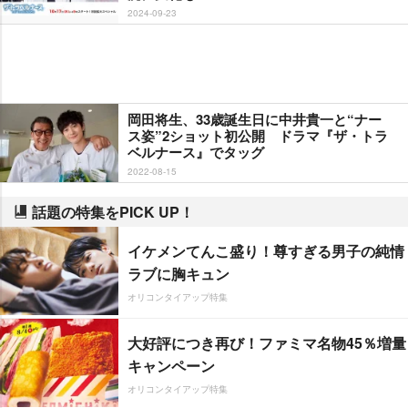
2024-09-23
岡田将生、33歳誕生日に中井貴一と“ナー
ス姿”2ショット初公開 ドラマ『ザ・トラ
ベルナース』でタッグ
2022-08-15
話題の特集をPICK UP！
イケメンてんこ盛り！尊すぎる男子の純情
ラブに胸キュン
オリコンタイアップ特集
大好評につき再び！ファミマ名物45％増量
キャンペーン
オリコンタイアップ特集