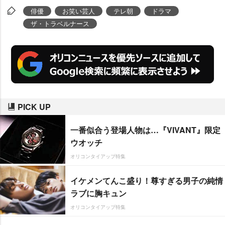
ポイントについて聞いた。
俳優
お笑い芸人
テレ朝
ドラマ
ザ・トラベルナース
PICK UP
一番似合う登場人物は…『VIVANT』限定
ウオッチ
オリコンタイアップ特集
イケメンてんこ盛り！尊すぎる男子の純情
ラブに胸キュン
オリコンタイアップ特集