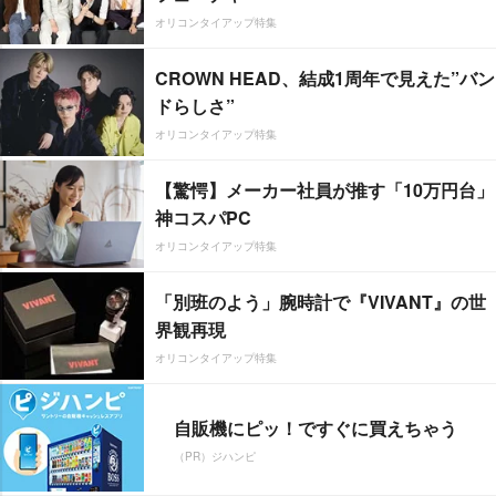
オリコンタイアップ特集
CROWN HEAD、結成1周年で見えた”バン
ドらしさ”
オリコンタイアップ特集
【驚愕】メーカー社員が推す「10万円台」
神コスパPC
オリコンタイアップ特集
「別班のよう」腕時計で『VIVANT』の世
界観再現
オリコンタイアップ特集
自販機にピッ！ですぐに買えちゃう
（PR）ジハンピ