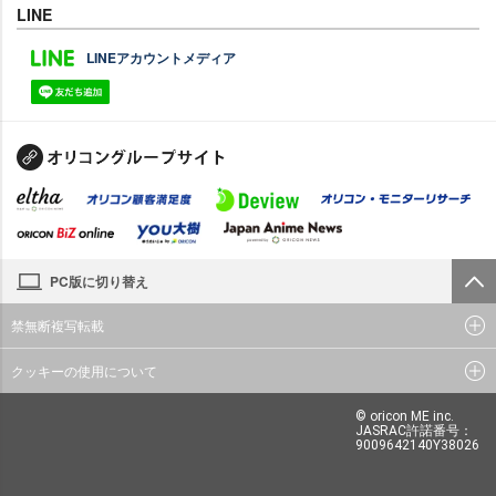
LINE
LINEアカウントメディア
PC版に切り替え
禁無断複写転載
クッキーの使用について
© oricon ME inc.
JASRAC許諾番号：
9009642140Y38026