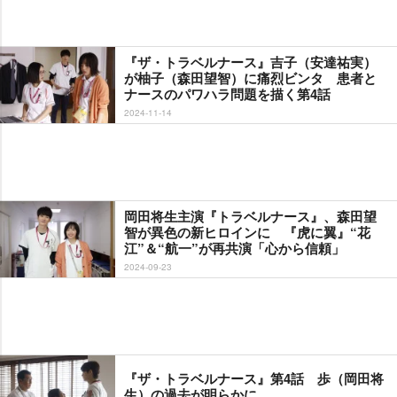
『ザ・トラベルナース』吉子（安達祐実）
が柚子（森田望智）に痛烈ビンタ 患者と
ナースのパワハラ問題を描く第4話
2024-11-14
岡田将生主演『トラベルナース』、森田望
智が異色の新ヒロインに 『虎に翼』“花
江”＆“航一”が再共演「心から信頼」
2024-09-23
『ザ・トラベルナース』第4話 歩（岡田将
生）の過去が明らかに