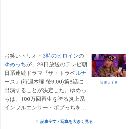
お笑いトリオ・
3時のヒロイン
の
ゆめっち
が、28日放送のテレビ朝
日系連続ドラマ『ザ・トラベ
ルナ
ース』(毎週木曜 後9:00)第6話に
拡大する
出演することが決定した。ゆめっ
ちは、100万回再生を誇る炎上系
インフルエンサー・ポプっちを演
じる。看護師の仕事でもプライベ
記事全文・写真を大きく見る
ートの動画配信でも行き詰まる友