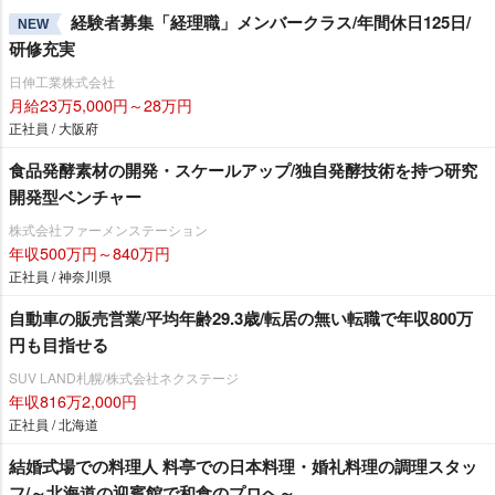
経験者募集「経理職」メンバークラス/年間休日125日/
NEW
研修充実
日伸工業株式会社
月給23万5,000円～28万円
正社員 / 大阪府
食品発酵素材の開発・スケールアップ/独自発酵技術を持つ研究
開発型ベンチャー
株式会社ファーメンステーション
年収500万円～840万円
正社員 / 神奈川県
自動車の販売営業/平均年齢29.3歳/転居の無い転職で年収800万
円も目指せる
SUV LAND札幌/株式会社ネクステージ
年収816万2,000円
正社員 / 北海道
結婚式場での料理人 料亭での日本料理・婚礼料理の調理スタッ
フ/～北海道の迎賓館で和食のプロへ～