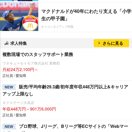
マクドナルドが40年にわたり支える「小学
生の甲子園」
オリコンタイアップ特集
求人特集
さらに見る
複数現場でのスタッフサポート業務
ワタキューセイモア株式会社 業務部
月給24万2,100円～
正社員 / 愛知県
販売/平均年齢29.3歳/初年度年収448万円以上&キャリア
NEW
アップ上限なし
ネクステージ大高店
年収448万円～901万6,000円
正社員 / 愛知県
プロ野球、Jリーグ、Bリーグ等ECサイトの「Webマー
NEW