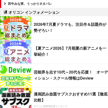
田中みな実、うっかりネタバレ
オリコン インフォメーション
2026年7月夏ドラマも、注目作＆話題作が
勢ぞろい！
【夏アニメ2026】7月期夏の新アニメを一
挙紹介！
芸能界を志す10代～20代を応援！ オーデ
ィション・スクール情報はDeview
漫画読み放題サブスクおすすめ11選【徹底
比較】
オリコン顧客満足度ランキング