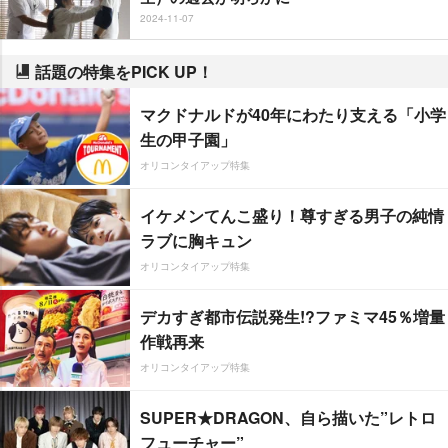
2024-11-07
話題の特集をPICK UP！
マクドナルドが40年にわたり支える「小学
生の甲子園」
オリコンタイアップ特集
イケメンてんこ盛り！尊すぎる男子の純情
ラブに胸キュン
オリコンタイアップ特集
デカすぎ都市伝説発生!?ファミマ45％増量
作戦再来
オリコンタイアップ特集
SUPER★DRAGON、自ら描いた”レトロ
フューチャー”