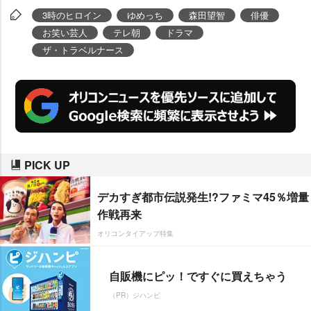
人・中村柚子(
森田望智
)の相談に
3時のヒロイン
ゆめっち
森田望智
俳優
乗り、物語にも大きな影響を与え
お笑い芸人
テレ朝
ドラマ
ていく。
ザ・トラベルナース
PICK UP
デカすぎ都市伝説発生!?ファミマ45％増量
作戦再来
オリコンタイアップ特集
自販機にピッ！ですぐに買えちゃう
（PR）ジハンピ