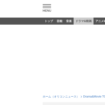
トップ
芸能
音楽
ドラマ&映画
アニメ
ホーム（オリコンニュース）
Drama&Movie T