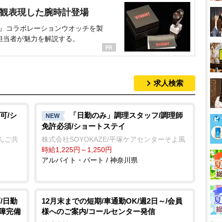
界観表現した腕時計登場
NT』コラボレーションウオッチを製
担当者が魅力を解説する。
求人検索
可/シ
「日勤のみ」調理スタッフ/調理師
NEW
免許必須/ショートステイ
んご共
株式会社SOYOKAZE/平塚ケアセンターそよ風
時給1,225円～1,250円
アルバイト・パート / 神奈川県
/日勤
12月末までの短期/車通勤OK/週2日～/会員
保障完備
様へのご案内/コールセンター発信