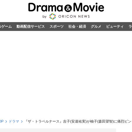
&ゲーム
動画配信サービス
スポーツ
社会・経済
グルメ
ビューティ
ラ
OP
ドラマ
『ザ・トラベルナース』吉子(安達祐実)が柚子(森田望智)に痛烈ビ