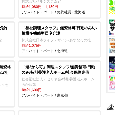
株式会社ベルシステム24
時給1,080円～1,180円
アルバイト・パート / 契約社員 / 北海道
免許
「福祉調理スタッフ」無資格可/日勤のみ/小
規模多機能型居宅介護
株式会社日本ライフデザイン/あすなろの杜
楽
時給1,075円
アルバイト・パート / 北海道
/無資格
「週3から可」調理スタッフ/無資格可/日勤
のみ/特別養護老人ホーム/社会保障完備
ム/社
社会福祉法人アゼリヤ会/特別養護老人ホーム
あかね苑
エクセ
時給1,600円
アルバイト・パート / 東京都