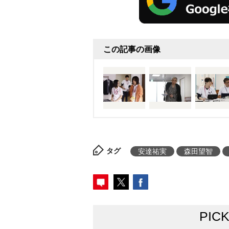
この記事の画像
タグ
安達祐実
森田望智
PIC