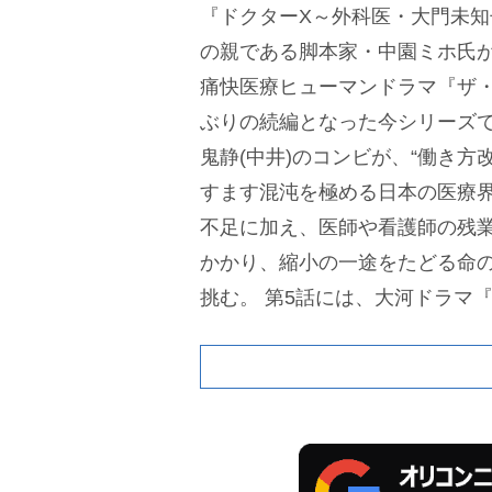
『ドクターX～外科医・大門未知子
の親である脚本家・中園ミホ氏が
痛快医療ヒューマンドラマ『ザ・
ぶりの続編となった今シリーズで
鬼静(中井)のコンビが、“働き方
すます混沌を極める日本の医療
不足に加え、医師や看護師の残
かかり、縮小の一途をたどる命
挑む。
第5話には、大河ドラマ
熱演して話題となった
段田安則
役でゲスト出演。五味が新たに
語は急展開を迎える。