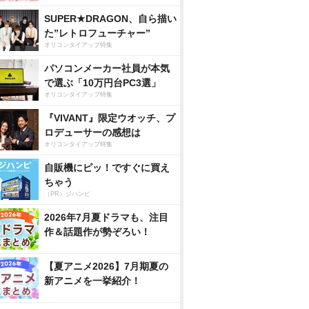
SUPER★DRAGON、自ら描い
た”レトロフューチャー”
オリコンタイアップ特集
パソコンメーカー社員が本気
で選ぶ「10万円台PC3選」
オリコンタイアップ特集
『VIVANT』限定ウオッチ、プ
ロデューサーの感想は
オリコンタイアップ特集
自販機にピッ！ですぐに買え
ちゃう
（PR）ジハンピ
2026年7月夏ドラマも、注目
作＆話題作が勢ぞろい！
【夏アニメ2026】7月期夏の
新アニメを一挙紹介！