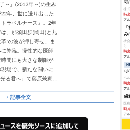
可
～』(2012年～)の生み
株式
22年、世に送り出した
時給
アル
トラベルナース』。2年
「
は、那須田歩(岡田)と九
み
改革”の波が押し寄せ、ま
社会
ら
界に降臨。慢性的な医師
時給
アル
業時間にも大きな制限が
N
の現場で、新たな闘いに
可
『光る君へ』で藤原兼家を
ベル
時給
が、がん患者・五味武久
アル
歯
記事全文
入院してきたことで、物
医
時給
アル