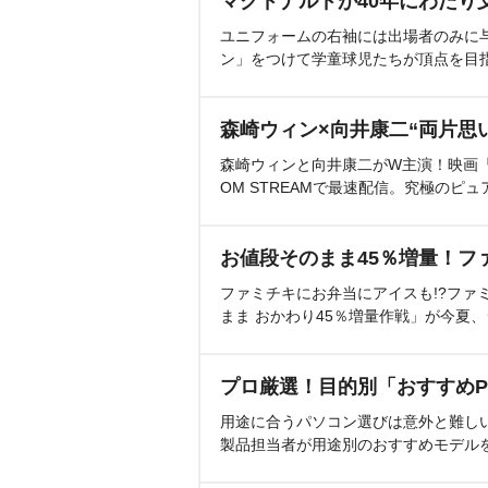
マクドナルドが40年にわたり
ユニフォームの右袖には出場者のみに
ン」をつけて学童球児たちが頂点を目
森崎ウィン×向井康二“両片思
森崎ウィンと向井康二がW主演！映画『（L
OM STREAMで最速配信。究極のピュ
お値段そのまま45％増量！フ
ファミチキにお弁当にアイスも!?ファ
まま おかわり45％増量作戦」が今夏
プロ厳選！目的別「おすすめP
用途に合うパソコン選びは意外と難し
製品担当者が用途別のおすすめモデル