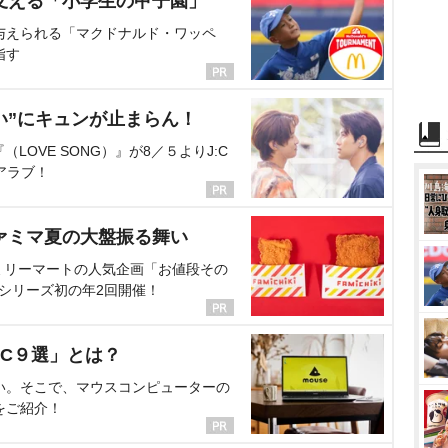
支える「小学生の甲子園」
与えられる「マクドナルド・ワッペ
指す
い”にキュンが止まらん！
OVE SONG）』が8／５よりJ:C
アラブ！
ァミマ夏の大盤振る舞い
ミリーマートの人気企画「お値段その
、シリーズ初の年2回開催！
C９選」とは？
い。そこで、マウスコンピューターの
をご紹介！