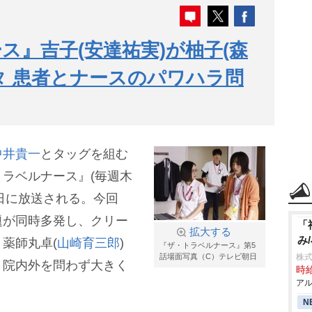
ス』吉子(安達祐実)が柚子(森
タ 患者とナースのパワハラ問
中井貴一
とタッグを組む
ラベルナース』(毎週木
14日に放送される。今回
題が同時多発し、クリー
「
拡大する
み
薬師丸卓(
山崎育三郎
)
『ザ・トラベルナース』第5
話場面写真（C）テレビ朝日
株
、院内外を問わず大きく
時給
アル
N