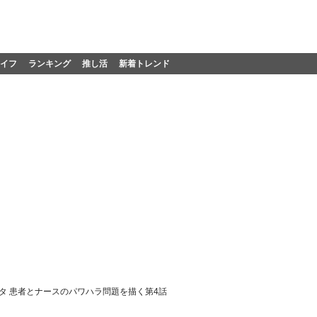
イフ
ランキング
推し活
新着トレンド
ンタ 患者とナースのパワハラ問題を描く第4話