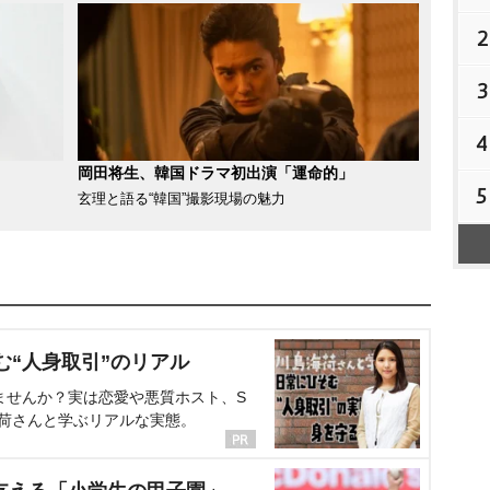
2
3
4
岡田将生、韓国ドラマ初出演「運命的」
5
玄理と語る“韓国”撮影現場の魅力
む“人身取引”のリアル
ませんか？実は恋愛や悪質ホスト、S
海荷さんと学ぶリアルな実態。