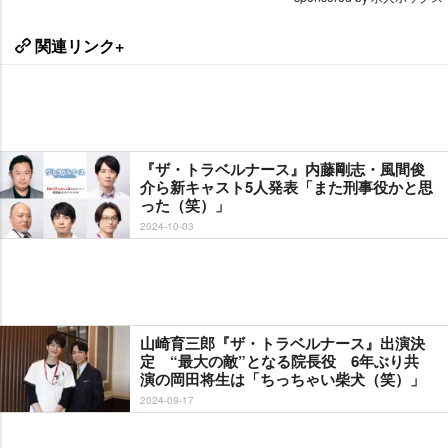
関連リンク+
『ザ・トラベルナース』内藤剛志・風間俊
介ら新キャスト5人発表「また刑事役かと思
った（笑）」
2024-10-03
山崎育三郎『ザ・トラベルナース』出演決
定 “最大の敵”となる院長役 6年ぶり共
演の岡田将生は「ちっちゃい柴犬（笑）」
2024-09-17