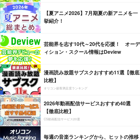
【夏アニメ2026】7月期夏の新アニメを一
挙紹介！
芸能界を志す10代～20代を応援！ オーデ
ィション・スクール情報はDeview
漫画読み放題サブスクおすすめ11選【徹底
比較】
オリコン顧客満足度ランキング
2026年動画配信サービスおすすめ40選
【徹底比較】
CS動画配信サービス20選
毎週の音楽ランキングから、ヒットの推移