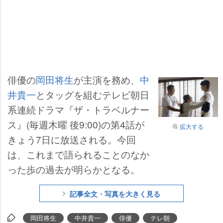
俳優の
岡田将生
が主演を務め、
中
井貴一
とタッグを組むテレビ朝日
系連続ドラマ『ザ・トラベルナー
ス』(毎週木曜 後9:00)の第4話が
拡大する
きょう7日に放送される。今回
は、これまで語られることのなか
った歩の過去が明らかとなる。
記事全文・写真を大きく見る
岡田将生
中井貴一
俳優
テレ朝