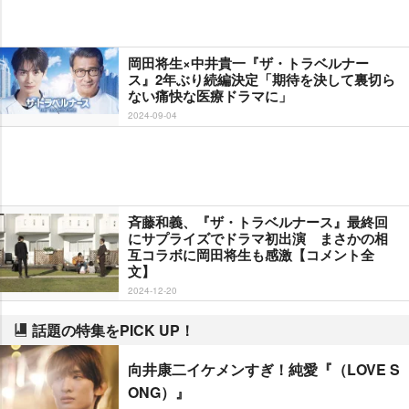
岡田将生×中井貴一『ザ・トラベルナー
ス』2年ぶり続編決定「期待を決して裏切ら
ない痛快な医療ドラマに」
2024-09-04
斉藤和義、『ザ・トラベルナース』最終回
にサプライズでドラマ初出演 まさかの相
互コラボに岡田将生も感激【コメント全
文】
2024-12-20
話題の特集をPICK UP！
向井康二イケメンすぎ！純愛『（LOVE S
ONG）』