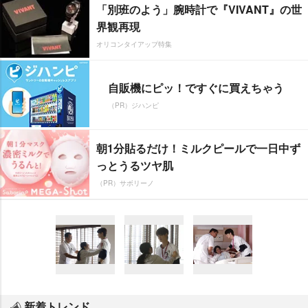
「別班のよう」腕時計で『VIVANT』の世
界観再現
オリコンタイアップ特集
自販機にピッ！ですぐに買えちゃう
（PR）ジハンピ
朝1分貼るだけ！ミルクピールで一日中ず
っとうるツヤ肌
（PR）サボリーノ
新着トレンド