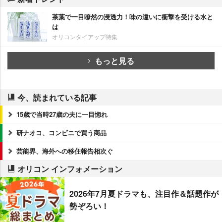
茶葉で一目瞭然の浸透力！味の違いに衝撃を受ける水と
は
オリコンタイアップ特集
もっと見る
今、読まれている記事
15歳で当時27歳の夫に一目惚れ
研ナオコ、コンビニで買う商品
芸能界、海外への移住報告相次ぐ
オリコン インフォメーション
2026年7月夏ドラマも、注目作＆話題作が
勢ぞろい！