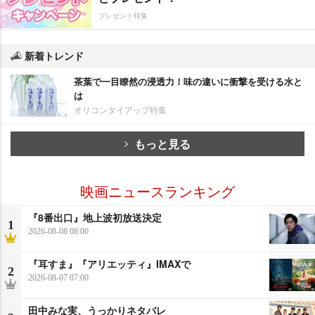
プレゼント特集
新着トレンド
茶葉で一目瞭然の浸透力！味の違いに衝撃を受ける水と
は
オリコンタイアップ特集
もっと見る
映画ニュースランキング
『8番出口』地上波初放送決定
1
2026-08-08 08:00
『耳すま』『アリエッティ』IMAXで
2
2026-08-07 07:00
田中みな実、うっかりネタバレ