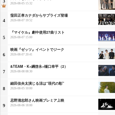
3
2026-08-05 15:32
窪田正孝カナダからサプライズ登場
4
2026-08-07 19:52
『マイケル』劇中使用27曲リスト
5
2026-08-07 15:00
映画『ゼッツ』イベントでジーク
6
2026-08-07 20:41
&TEAM・K×綱啓永×樋口幸平（2）
7
2026-08-08 08:30
細田佳央太演じる涼は“現代の彰”
8
2026-08-05 10:00
忌野清志郎さん映画プレミア上映
9
2026-08-06 18:00