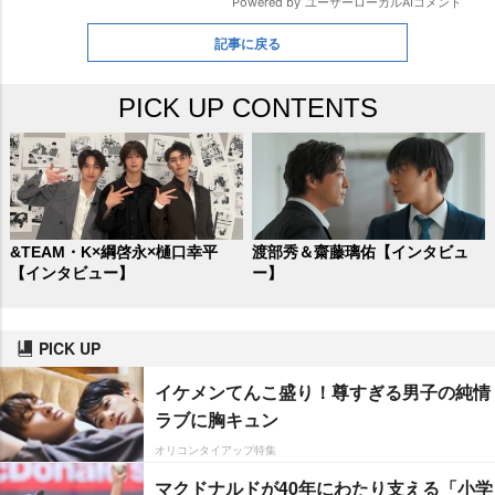
記事に戻る
PICK UP CONTENTS
&TEAM・K×綱啓永×樋口幸平
渡部秀＆齋藤璃佑【インタビュ
【インタビュー】
ー】
PICK UP
イケメンてんこ盛り！尊すぎる男子の純情
ラブに胸キュン
オリコンタイアップ特集
マクドナルドが40年にわたり支える「小学