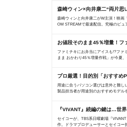
森崎ウィン×向井康二“両片思
森崎ウィンと向井康二がW主演！映画『（L
OM STREAMで最速配信。究極のピュ
お値段そのまま45％増量！フ
ファミチキにお弁当にアイスも!?ファ
まま おかわり45％増量作戦」が今夏
プロ厳選！目的別「おすすめP
用途に合うパソコン選びは意外と難し
製品担当者が用途別のおすすめモデル
『VIVANT』続編の鍵は…世
セイコーが、TBS系日曜劇場『VIVA
作。ドラマプロデューサーとセイコー