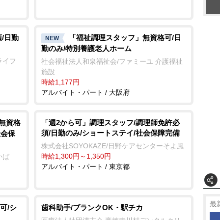
/日勤
「福祉調理スタッフ」無資格可/日
NEW
勤のみ/特別養護老人ホーム
ライフ
社会福祉法人和泉福祉会/ファミーユ 介護福祉
施設
時給1,177円
アルバイト・パート / 大阪府
/無資格
「週2から可」調理スタッフ/調理師免許必
須/日勤のみ/ショートステイ/社会保障完備
社会保
株式会社SOYOKAZE/日野ケアセンターそよ風
時給1,300円～1,350円
かば
アルバイト・パート / 東京都
最
可/シ
歯科助手/ブランクOK・駅チカ