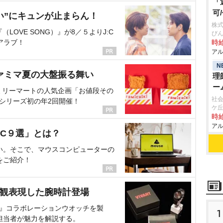
「
可
い”にキュンが止まらん！
株式
OVE SONG）』が8／５よりJ:C
び
アラブ！
時給
アル
N
ァミマ夏の大盤振る舞い
理
ー
ミリーマートの人気企画「お値段その
社会
、シリーズ初の年2回開催！
ケ
時給
アル
C９選」とは？
い。そこで、マウスコンピューターの
をご紹介！
界観表現した腕時計登場
NT』コラボレーションウオッチを製
1
担当者が魅力を解説する。