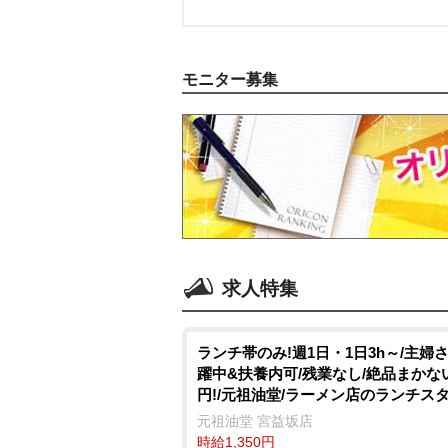
モニター募集
求人特集
ランチ帯のみ!週1日・1日3h～/主婦
躍中&扶養内可/残業なし/絶品まかな
円!/元祖油堂/ラーメン店のランチス
元祖油堂 宮益坂店
時給1,350円