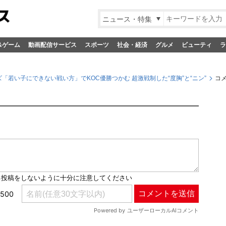
ニュース・特集
&ゲーム
動画配信サービス
スポーツ
社会・経済
グルメ
ビューティ
ラ
「若い子にできない戦い方」でKOC優勝つかむ 超激戦制した“度胸”と“ニン”
コ