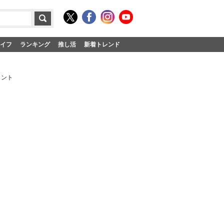
イフ
ランキング
推し活
新着トレンド
メント