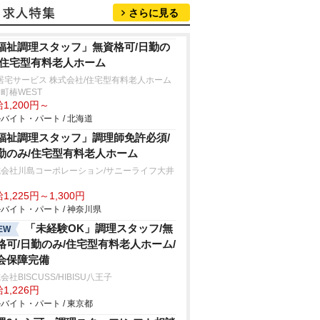
さらに見る
福祉調理スタッフ」無資格可/日勤の
/住宅型有料老人ホーム
居宅サービス 株式会社/住宅型有料老人ホーム
町椿WEST
1,200円～
バイト・パート / 北海道
福祉調理スタッフ」調理師免許必須/
勤のみ/住宅型有料老人ホーム
式会社川島コーポレーション/サニーライフ大井
田
1,225円～1,300円
バイト・パート / 神奈川県
「未経験OK」調理スタッフ/無
EW
格可/日勤のみ/住宅型有料老人ホーム/
会保障完備
会社BISCUSS/HIBISU八王子
1,226円
バイト・パート / 東京都