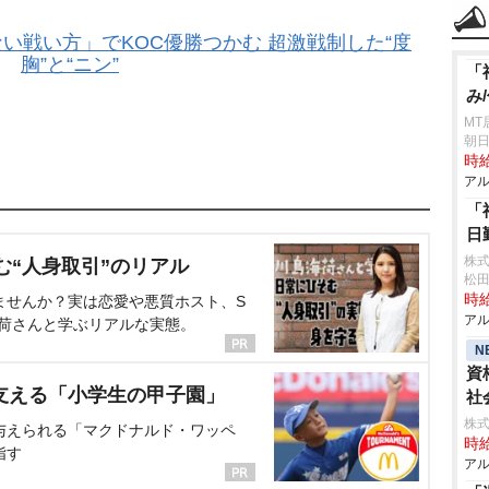
い戦い方」でKOC優勝つかむ 超激戦制した“度
胸”と“ニン”
「
み
MT
朝日
時給
アル
「
日
株
む“人身取引”のリアル
松
時給
ませんか？実は恋愛や悪質ホスト、S
アル
海荷さんと学ぶリアルな実態。
N
資
支える「小学生の甲子園」
社
株式
与えられる「マクドナルド・ワッペ
時給
指す
アル