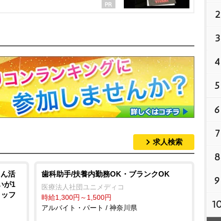
2
3
4
5
6
7
求人検索
8
さん活
歯科助手/扶養内勤務OK・ブランクOK
9
いが1
医療法人社団ユニメディコ
タッフ
時給1,300円～1,500円
1
アルバイト・パート / 神奈川県