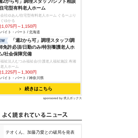
週2から可」調理スタッフ/シフト相談
/住宅型有料老人ホーム
会社ゆあん/住宅型有料老人ホーム ぐるーぷり
んぐゆかる
1,075円～1,150円
バイト・パート / 北海道
「週2から可」調理スタッフ/調
EW
師免許必須/日勤のみ/特別養護老人ホ
ム/社会保障完備
福祉法人むつみ福祉会/介護老人福祉施設 寿湘
丘老人ホーム
1,225円～1,300円
バイト・パート / 神奈川県
続きはこちら
sponsored by 求人ボックス
テオくん、加藤乃愛との破局を発表