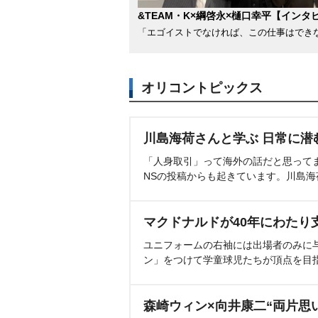
&TEAM・K×綱啓永×樋口幸平【インタ
「エゴイストでなければ、この仕事はでき
オリコントピックス
川島海荷さんと学ぶ 日常に潜
「人身取引」って海外の話だと思って
NSの投稿からも起きています。川島
マクドナルドが40年にわたり
ユニフォームの右袖には出場者のみに
ン」をつけて学童球児たちが頂点を目
森崎ウィン×向井康二“両片思