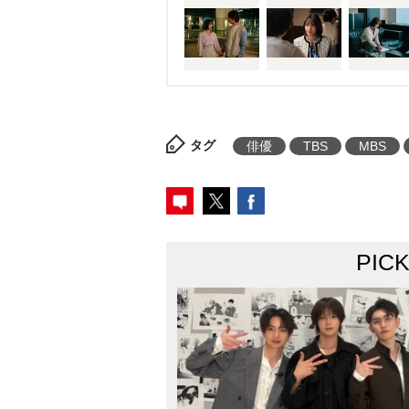
タグ
俳優
TBS
MBS
PIC