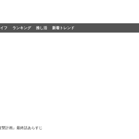
イフ
ランキング
推し活
新着トレンド
復讐計画』最終話あらすじ