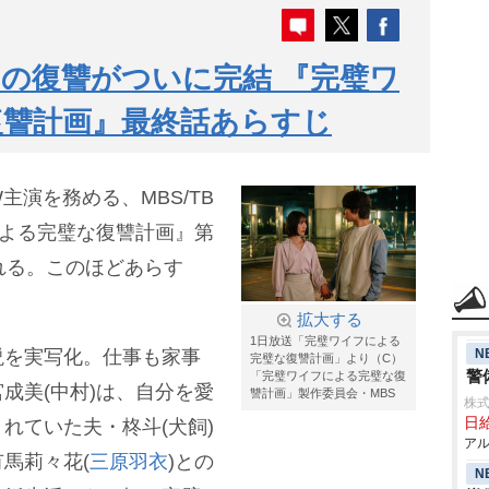
”の復讐がついに完結 『完璧ワ
復讐計画』最終話あらすじ
主演を務める、MBS/TB
による完璧な復讐計画』第
れる。このほどあらす
拡大する
1日放送「完璧ワイフによる
N
説を実写化。仕事も家事
完璧な復讐計画」より（C）
警
「完璧ワイフによる完璧な復
成美(中村)は、自分を愛
讐計画」製作委員会・MBS
株式
日給
れていた夫・柊斗(犬飼)
アル
馬莉々花(
三原羽衣
)との
N