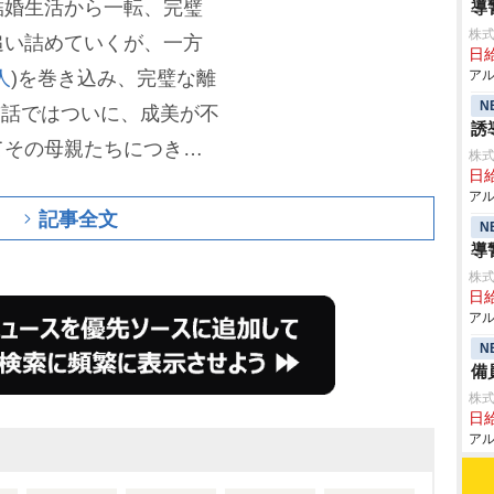
結婚生活から一転、完璧
導
株式
追い詰めていくが、一方
日給
人
)を巻き込み、完璧な離
アル
N
7話ではついに、成美が不
誘
てその母親たちにつきつ
株式
日給
こで莉々花の妊娠発言も飛
アル
記事全文
る」「地獄の空気」「柊
N
導
る声も。そのなかでも成
株式
の、届かない思いや成美
日給
アル
て同情する視聴者の反応
N
備
株式
日給
アル