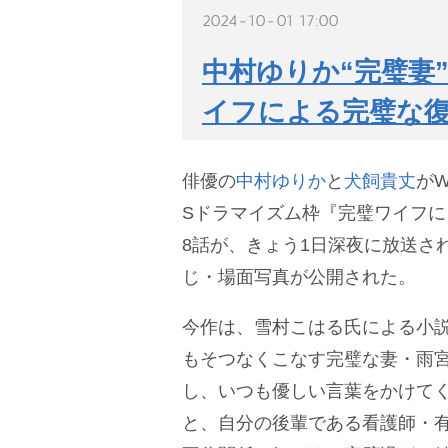
2024-10-01 17:00
中村ゆりか“完璧妻
イフによる完璧な
俳優の
中村ゆりか
と
犬飼貴丈
がW
Sドラマイズム枠『完璧ワイフ
8話が、きょう1日深夜に放送さ
じ・場面写真が公開された。
今作は、雪村こはる氏による小
もそつなくこなす完璧な妻・雨宮
し、いつも優しい言葉をかけてく
と、自分の後輩である看護師・有