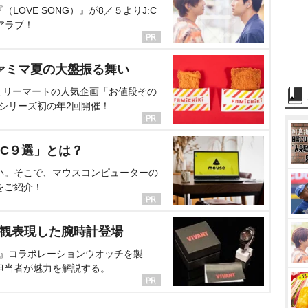
OVE SONG）』が8／５よりJ:C
アラブ！
ァミマ夏の大盤振る舞い
ミリーマートの人気企画「お値段その
、シリーズ初の年2回開催！
C９選」とは？
い。そこで、マウスコンピューターの
をご紹介！
界観表現した腕時計登場
NT』コラボレーションウオッチを製
担当者が魅力を解説する。