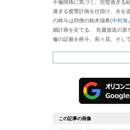
不倫関係に気づく。完璧過ぎる
過ぎる復讐計画を仕掛け、夫を
の柊斗は同僚の柏木瑞希(
中村海
婚計画を企てる。
先週放送の第
倫の証拠を柊斗、莉々花、そし
ける“リビング裁判”が展開。そ
び出し「修羅場」「カオスすぎ
斗終わった」とSNSでは戦慄す
美に素直に気持ちを伝えるもの
に信じてもらえない瑞希を思っ
も多く集まった。
この記事の画像