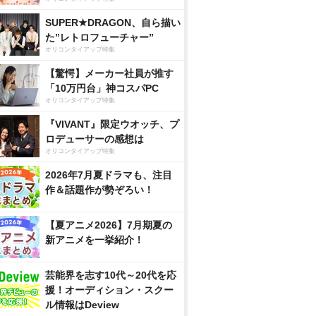
SUPER★DRAGON、自ら描い
た”レトロフューチャー”
オリコンタイアップ特集
【驚愕】メーカー社員が推す
「10万円台」神コスパPC
オリコンタイアップ特集
『VIVANT』限定ウオッチ、プ
ロデューサーの感想は
オリコンタイアップ特集
2026年7月夏ドラマも、注目
作＆話題作が勢ぞろい！
【夏アニメ2026】7月期夏の
新アニメを一挙紹介！
芸能界を志す10代～20代を応
援！オーディション・スクー
ル情報はDeview