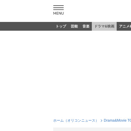
トップ
芸能
音楽
ドラマ&映画
アニメ
ホーム（オリコンニュース）
Drama&Movie T