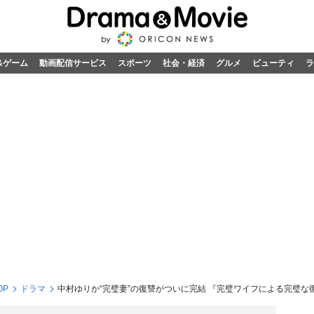
&ゲーム
動画配信サービス
スポーツ
社会・経済
グルメ
ビューティ
ラ
OP
ドラマ
中村ゆりか“完璧妻”の復讐がついに完結 『完璧ワイフによる完璧な