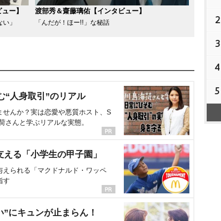
ビュー】
渡部秀＆齋藤璃佑【インタビュー】
2
ない」
「んだが！ほー!!」な秘話
3
4
5
む“人身取引”のリアル
ませんか？実は恋愛や悪質ホスト、S
海荷さんと学ぶリアルな実態。
支える「小学生の甲子園」
与えられる「マクドナルド・ワッペ
指す
い”にキュンが止まらん！