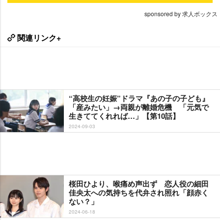
sponsored by 求人ボックス
関連リンク+
“高校生の妊娠”ドラマ『あの子の子ども』
「産みたい」→両親が離婚危機 「元気で
生きててくれれば…」【第10話】
2024-09-03
桜田ひより、喉痛め声出ず 恋人役の細田
佳央太への気持ちを代弁され照れ「顔赤く
ない？」
2024-06-18