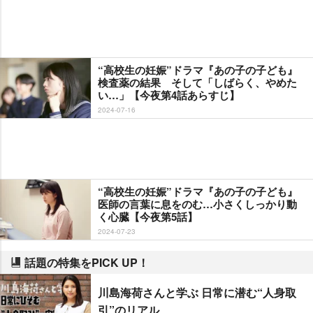
“高校生の妊娠”ドラマ『あの子の子ども』
検査薬の結果 そして「しばらく、やめた
い…」【今夜第4話あらすじ】
2024-07-16
“高校生の妊娠”ドラマ『あの子の子ども』
医師の言葉に息をのむ…小さくしっかり動
く心臓【今夜第5話】
2024-07-23
話題の特集をPICK UP！
川島海荷さんと学ぶ 日常に潜む“人身取
引”のリアル