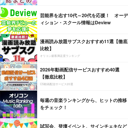
芸能界を志す10代～20代を応援！ オーデ
ィション・スクール情報はDeview
漫画読み放題サブスクおすすめ11選【徹底
比較】
オリコン顧客満足度ランキング
2026年動画配信サービスおすすめ40選
【徹底比較】
CS動画配信サービス20選
毎週の音楽ランキングから、ヒットの推移
をチェック！
試写会、登壇イベント、サインチェキなど