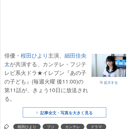
俳優・
桜田ひより
主演、
細田佳央
太
が共演する、カンテレ・フジテ
レビ系火ドラ★イレブン『あの子
の子ども』(毎週火曜 後11:00)の
拡大する
第11話が、きょう10日に放送され
る。
記事全文・写真を大きく見る
桜田ひより
フジ
カンテレ
ドラマ