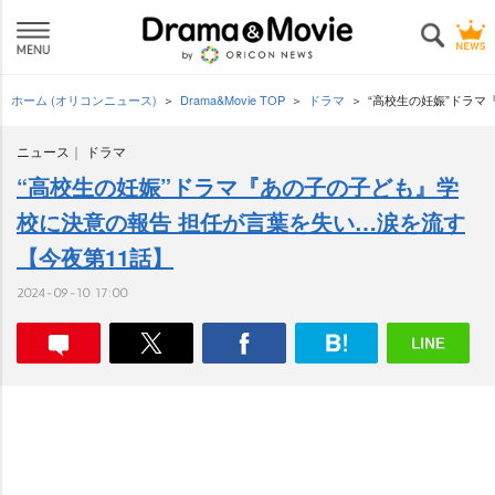
ホーム (オリコンニュース)
Drama&Movie TOP
ドラマ
“高校生の妊娠”ドラマ
ニュース
ドラマ
“高校生の妊娠”ドラマ『あの子の子ども』学
校に決意の報告 担任が言葉を失い…涙を流す
【今夜第11話】
2024-09-10 17:00