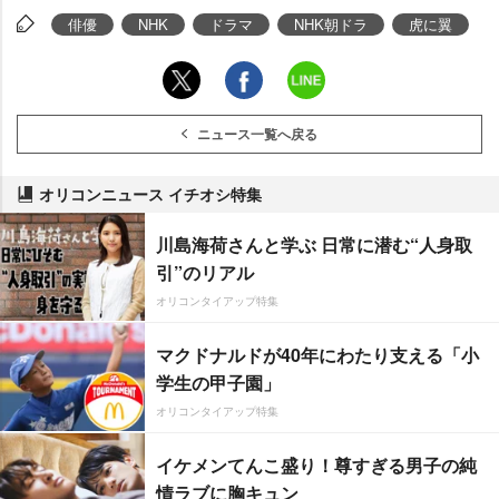
俳優
NHK
ドラマ
NHK朝ドラ
虎に翼
ニュース一覧へ戻る
オリコンニュース イチオシ特集
川島海荷さんと学ぶ 日常に潜む“人身取
引”のリアル
オリコンタイアップ特集
マクドナルドが40年にわたり支える「小
学生の甲子園」
オリコンタイアップ特集
イケメンてんこ盛り！尊すぎる男子の純
情ラブに胸キュン