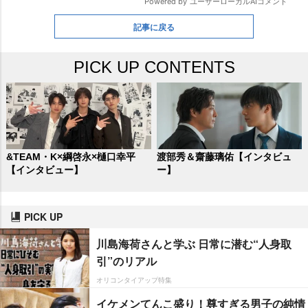
記事に戻る
PICK UP CONTENTS
&TEAM・K×綱啓永×樋口幸平
渡部秀＆齋藤璃佑【インタビュ
【インタビュー】
ー】
PICK UP
川島海荷さんと学ぶ 日常に潜む“人身取
引”のリアル
オリコンタイアップ特集
イケメンてんこ盛り！尊すぎる男子の純情