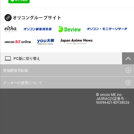
PC版に切り替え
禁無断複写転載
クッキーの使用について
© oricon ME inc.
JASRAC許諾番号：
9009642140Y38026