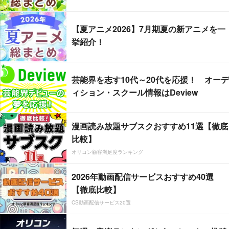
【夏アニメ2026】7月期夏の新アニメを一
挙紹介！
芸能界を志す10代～20代を応援！ オーデ
ィション・スクール情報はDeview
漫画読み放題サブスクおすすめ11選【徹底
比較】
オリコン顧客満足度ランキング
2026年動画配信サービスおすすめ40選
【徹底比較】
CS動画配信サービス20選