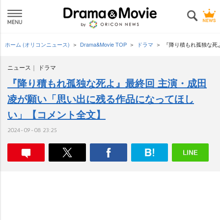
ホーム (オリコンニュース)
Drama&Movie TOP
ドラマ
『降り積もれ孤独な死
ニュース
ドラマ
『降り積もれ孤独な死よ』最終回 主演・成田
凌が願い「思い出に残る作品になってほし
い」【コメント全文】
2024-09-08 23:25