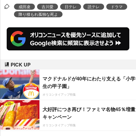
成田凌
吉川愛
日テレ
読テレ
ドラマ
降り積もれ孤独な死よ
PICK UP
マクドナルドが40年にわたり支える「小学
生の甲子園」
オリコンタイアップ特集
大好評につき再び！ファミマ名物45％増量
キャンペーン
オリコンタイアップ特集