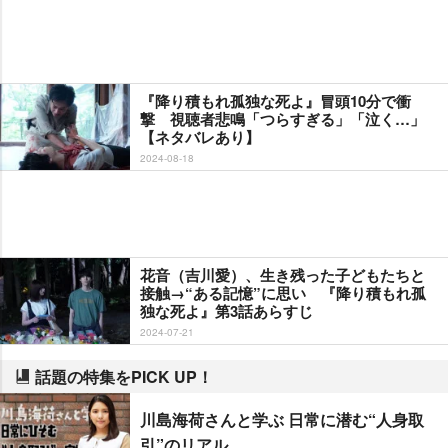
『降り積もれ孤独な死よ』冒頭10分で衝
撃 視聴者悲鳴「つらすぎる」「泣く…」
【ネタバレあり】
2024-08-18
花音（吉川愛）、生き残った子どもたちと
接触→“ある記憶”に思い 『降り積もれ孤
独な死よ』第3話あらすじ
2024-07-21
話題の特集をPICK UP！
川島海荷さんと学ぶ 日常に潜む“人身取
引”のリアル