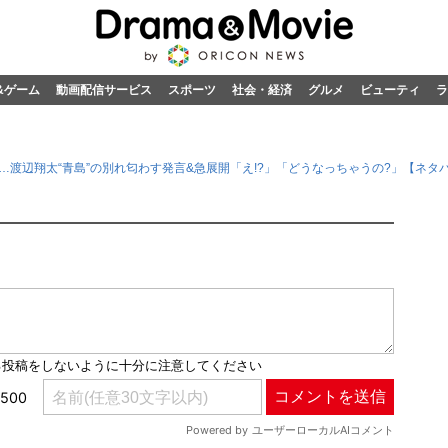
&ゲーム
動画配信サービス
スポーツ
社会・経済
グルメ
ビューティ
ラ
渡辺翔太“青島”の別れ匂わす発言&急展開「え!?」「どうなっちゃうの?」【ネタ