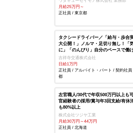
ワタキューセイモア株式会社 業務部
月給25万円～
正社員 / 東京都
タクシードライバー／「給与・歩合
大公開！」ノルマ・足切り無し！「
に」「のんびり」自分のペースで働
毎月4連休のシフト！(明番込)なので
吉祥寺交通株式会社
ベートも充実できます♪
日給1万円
正社員 / アルバイト・パート / 契約社員 
都
左官職人/30代で年収500万円以上も可
官経験者の採用/賞与年3回支給/有休
も80%以上
株式会社ツジヤ工業
月給30万円～44万円
正社員 / 北海道