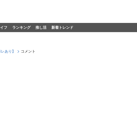
イフ
ランキング
推し活
新着トレンド
バレあり】
コメント