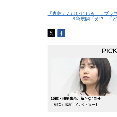
『青島くんはいじわる』ラブラブ
&急展開「え!?」「
PIC
15歳・稲垣来泉、新たな“自分”
『GTO』出演【インタビュー】