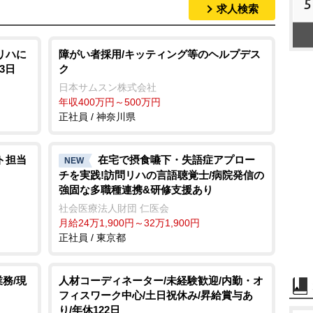
5
求人検索
リハに
障がい者採用/キッティング等のヘルプデス
3日
ク
日本サムスン株式会社
年収400万円～500万円
正社員 / 神奈川県
ト担当
在宅で摂食嚥下・失語症アプロー
NEW
チを実践!訪問リハの言語聴覚士/病院発信の
強固な多職種連携&研修支援あり
社会医療法人財団 仁医会
月給24万1,900円～32万1,900円
正社員 / 東京都
務/現
人材コーディネーター/未経験歓迎/内勤・オ
フィスワーク中心/土日祝休み/昇給賞与あ
り/年休122日