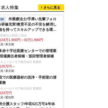
さらに見る
作業療法士/手厚い先輩フォロ
EW
&研修充実!教育不足の不安を解消し
信を持ってスキルアップできる環境
休120日超
医療法人財団 仁医会
24万1,900円～32万1,900円
員 / 東京都
本赤十字社医療センターでの管理業
/現場責任者候補・巡回管理者候補
キューセイモア株式会社 業務部
給25万円～
員 / 東京都
院での医療器材の洗浄・手術室の清
業務
キューセイモア株式会社 業務部
給23万円
員 / 愛知県
所介護スタッフ/年収521万可&年休