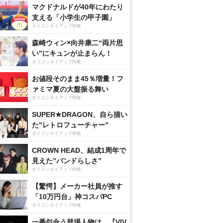
マクドナルドが40年にわたり
支える「小学生の甲子園」
オリコンタイアップ特集
森崎ウィン×向井康二“両片思
い”にキュンが止まらん！
オリコンタイアップ特集
お値段そのまま45％増量！フ
ァミマ夏の大盤振る舞い
オリコンタイアップ特集
SUPER★DRAGON、自ら描い
た”レトロフューチャー”
オリコンタイアップ特集
CROWN HEAD、結成1周年で
見えた”バンドらしさ”
オリコンタイアップ特集
【驚愕】メーカー社員が推す
「10万円台」神コスパPC
オリコンタイアップ特集
一番似合う登場人物は…『VIV