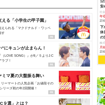
1
安
社会
年収
支える「小学生の甲子園」
正社
下
与えられる「マクドナルド・ワッペ
休
指す
の
株
月
い”にキュンが止まらん！
正社
OVE SONG）』が8／５よりJ:C
アラブ！
ァミマ夏の大盤振る舞い
ミリーマートの人気企画「お値段その
、シリーズ初の年2回開催！
C９選」とは？