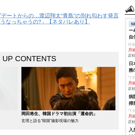
デートからの…渡辺翔太“青島”の別れ匂わす発言
どうなっちゃうの?」【ネタバレあり】
N
ー
自
年
社会
月給
正社
K UP CONTENTS
日
務
ワタ
月
正社
病
掃
ワタ
岡田将生、韓国ドラマ初出演「運命的」
月
玄理と語る“韓国”撮影現場の魅力
正社
入