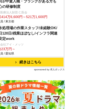
23日/中途入職・ブランクがある方も
心の研修制度
医療法人財団 仁医会
414万6,600円～521万1,600円
員 / 東京都
水処理場の作業スタッフ/未経験OK/
日120日/残業ほぼなし/インフラ関連
安定work
式会社アイ・メッツ
給23万円～
員 / 愛知県
続きはこちら
sponsored by 求人ボックス