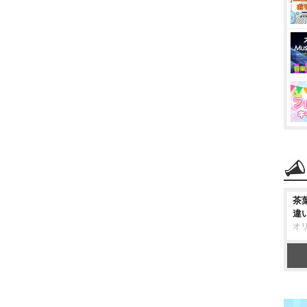
茶
違
オ