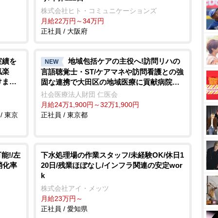
株式会社ヒト・コミュニケーションズ
月給22万円～34万円
正社員 / 大阪府
実績を
地域包括ケアの主役へ!訪問リハの
NEW
気楽
言語聴覚士・ST/ケアマネや訪問看護との強
けます
固な連携で大田区の地域医療に貢献病院発
プライ
信の安心体制
社会医療法人財団 仁医会
月給24万1,900円～32万1,900円
/ 東京
正社員 / 東京都
能!/左
下水処理場の作業スタッフ/未経験OK/休日1
消化率
20日/残業ほぼなし/インフラ関連の安定wor
k
株式会社アイ・メッツ
月給23万円～
正社員 / 愛知県