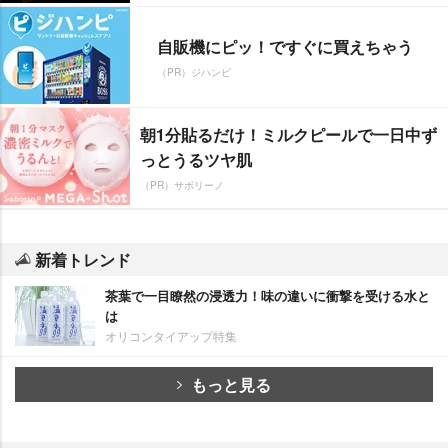
自販機にピッ！ですぐに買えちゃう
（PR）ジハンピ
朝1分貼るだけ！ミルクピールで一日中ず
っとうるツヤ肌
（PR）サボリーノ
新着トレンド
茶葉で一目瞭然の浸透力！味の違いに衝撃を受ける水と
は
オリコンタイアップ特集
もっと見る