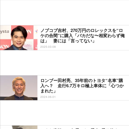
ノブコブ吉村、270万円のロレックスを“ロ
ケの合間”に購入「バカだな〜相変わらず俺
は」 妻には「言ってない」
2025-03-08
ロンブー田村亮、35年前のトヨタ“名車”購
入へ？ 走行6.7万キロ極上車体に「心つか
まれた」
2024-06-01