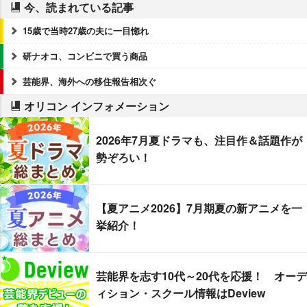
今、読まれている記事
15歳で当時27歳の夫に一目惚れ
研ナオコ、コンビニで買う商品
芸能界、海外への移住報告相次ぐ
オリコン インフォメーション
2026年7月夏ドラマも、注目作＆話題作が
勢ぞろい！
【夏アニメ2026】7月期夏の新アニメを一
挙紹介！
芸能界を志す10代～20代を応援！ オーデ
ィション・スクール情報はDeview