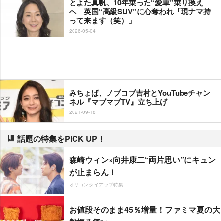
とよた真帆、10年乗った“愛車”乗り換え
へ 英国“高級SUV”に心奪われ「現ナマ持
って来ます（笑）」
2026-05-04
みちょぱ、ノブコブ吉村とYouTubeチャン
ネル『マブマブTV』立ち上げ
2021-09-18
話題の特集をPICK UP！
森崎ウィン×向井康二“両片思い”にキュン
が止まらん！
オリコンタイアップ特集
お値段そのまま45％増量！ファミマ夏の大