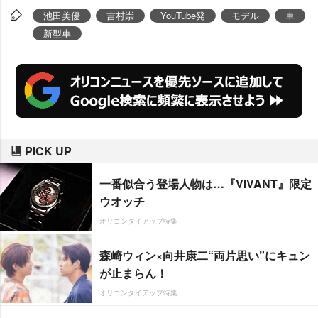
池田美優
吉村崇
YouTube発
モデル
車
新型車
PICK UP
一番似合う登場人物は…『VIVANT』限定
ウオッチ
オリコンタイアップ特集
森崎ウィン×向井康二“両片思い”にキュン
が止まらん！
オリコンタイアップ特集