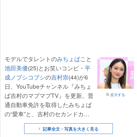
モデルでタレントの
みちょぱ
こと
池田美優
(25)とお笑いコンビ・
平
成ノブシコブシ
の
吉村崇
(44)が6
日、YouTubeチャンネル『みちょ
ぱ吉村のマブマブTV』を更新。普
拡大する
通自動車免許を取得したみちょぱ
の“愛車”と、吉村のセカンドカー
を見にディーラーを訪れた。
記事全文・写真を大きく見る