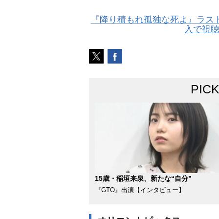
『降り積もれ孤独な死よ』ラス
入で視
PIC
15歳・稲垣来泉、新たな“自分”
『GTO』出演【インタビュー】