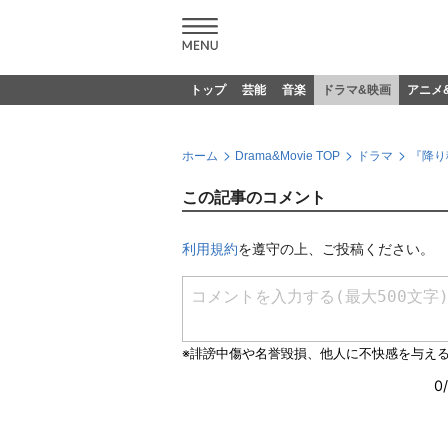
トップ
芸能
音楽
ドラマ&映画
アニメ
ホーム
Drama&Movie TOP
ドラマ
『降り
この記事のコメント
利用規約
を遵守の上、ご投稿ください。