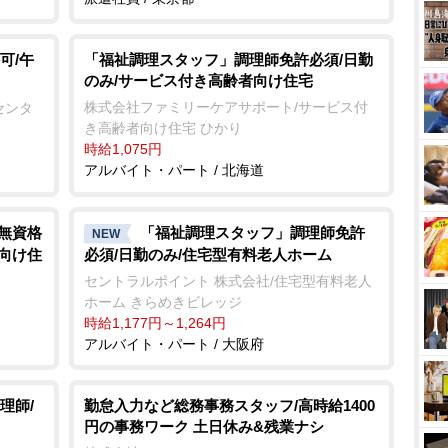
可/午
「福祉調理スタッフ」調理師免許必須/日勤
のみ/サービス付き高齢者向け住宅
株式会社ファミリーケアサポート/サービス付
センタ
き高齢者向け住宅 ひかり
時給1,075円
アルバイト・パート / 北海道
/無資格
「福祉調理スタッフ」調理師免許
NEW
者向け住
必須/日勤のみ/住宅型有料老人ホーム
セントラルポイント 株式会社/住宅型有料老人
ホーム きらめきビレッジ
時給1,177円～1,264円
アルバイト・パート / 大阪府
理師/
勤怠入力など総務事務スタッフ/高時給1400
円の事務ワーク 土日休み&残業ナシ