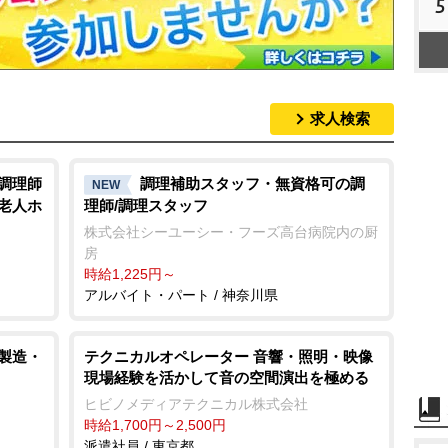
5
求人検索
/調理師
調理補助スタッフ・無資格可の調
NEW
料老人ホ
理師/調理スタッフ
株式会社シーユーシー・フーズ高台病院内の厨
房
時給1,225円～
アルバイト・パート / 神奈川県
/製造・
テクニカルオペレーター 音響・照明・映像
現場経験を活かして音の空間演出を極める
ヒビノメディアテクニカル株式会社
時給1,700円～2,500円
派遣社員 / 東京都