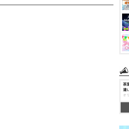
茶
違
オ