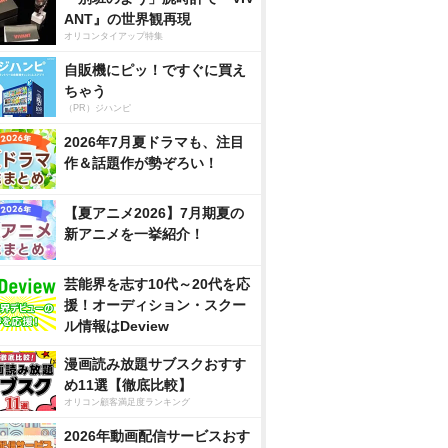
ANT』の世界観再現
オリコンタイアップ特集
自販機にピッ！ですぐに買え
ちゃう
（PR）ジハンピ
2026年7月夏ドラマも、注目
作＆話題作が勢ぞろい！
【夏アニメ2026】7月期夏の
新アニメを一挙紹介！
芸能界を志す10代～20代を応
援！オーディション・スクー
ル情報はDeview
漫画読み放題サブスクおすす
め11選【徹底比較】
オリコン顧客満足度ランキング
2026年動画配信サービスおす