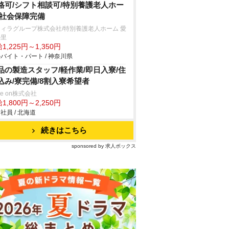
格可/シフト相談可/特別養護老人ホー
/社会保障完備
ィラグループ株式会社/特別養護老人ホーム 愛
の里
1,225円～1,350円
バイト・パート / 神奈川県
品の製造スタッフ/軽作業/即日入寮/住
込み/寮完備/8割入寮希望者
ve on株式会社
1,800円～2,250円
社員 / 北海道
続きはこちら
sponsored by 求人ボックス