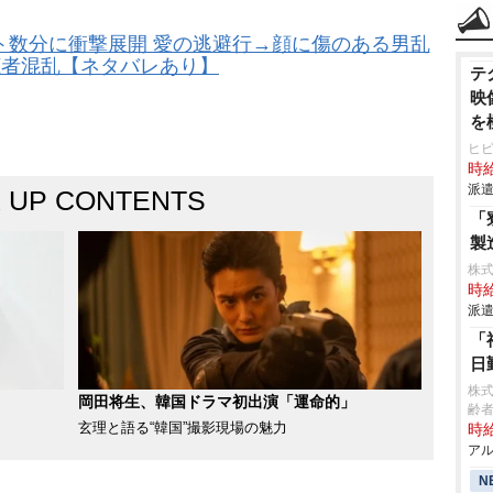
ト数分に衝撃展開 愛の逃避行→顔に傷のある男乱
聴者混乱【ネタバレあり】
テ
映
を
ヒ
時給
派遣
K UP CONTENTS
「
製
株
時給
派遣
「
日
株
岡田将生、韓国ドラマ初出演「運命的」
齢者
玄理と語る“韓国”撮影現場の魅力
時給
アル
N