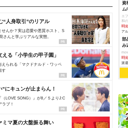
資
ム
エフ
む“人身取引”のリアル
和
時給
ませんか？実は恋愛や悪質ホスト、S
アル
海荷さんと学ぶリアルな実態。
部
み
mo
支える「小学生の甲子園」
時給
派遣
与えられる「マクドナルド・ワッペ
指す
い”にキュンが止まらん！
OVE SONG）』が8／５よりJ:C
アラブ！
ァミマ夏の大盤振る舞い