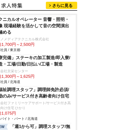
さらに見る
クニカルオペレーター 音響・照明・
像 現場経験を活かして音の空間演出
極める
ビノメディアテクニカル株式会社
1,700円～2,500円
社員 / 東京都
寮完備」ステーキの加工製造/即入寮/
造・工場/日勤/日払い/工場・製造
式会社京栄センター
1,300円～1,625円
社員 / 北海道
福祉調理スタッフ」調理師免許必須/
勤のみ/サービス付き高齢者向け住宅
式会社ファミリーケアサポート/サービス付き高
向け住宅 ひかり
1,075円
バイト・パート / 北海道
「週1から可」調理スタッフ/無
EW