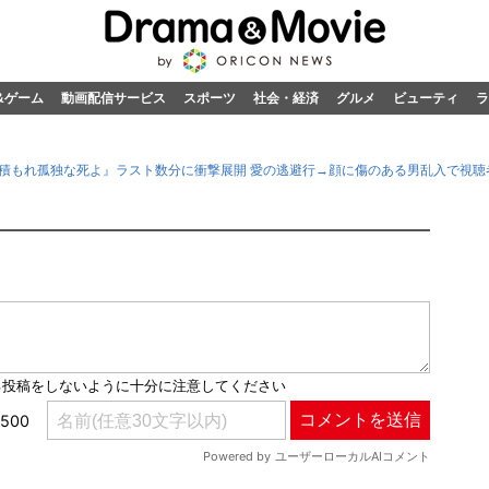
&ゲーム
動画配信サービス
スポーツ
社会・経済
グルメ
ビューティ
ラ
積もれ孤独な死よ』ラスト数分に衝撃展開 愛の逃避行→顔に傷のある男乱入で視聴