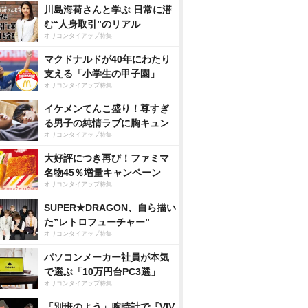
川島海荷さんと学ぶ 日常に潜
む“人身取引”のリアル
オリコンタイアップ特集
マクドナルドが40年にわたり
支える「小学生の甲子園」
オリコンタイアップ特集
イケメンてんこ盛り！尊すぎ
る男子の純情ラブに胸キュン
オリコンタイアップ特集
大好評につき再び！ファミマ
名物45％増量キャンペーン
オリコンタイアップ特集
SUPER★DRAGON、自ら描い
た”レトロフューチャー”
オリコンタイアップ特集
パソコンメーカー社員が本気
で選ぶ「10万円台PC3選」
オリコンタイアップ特集
「別班のよう」腕時計で『VIV