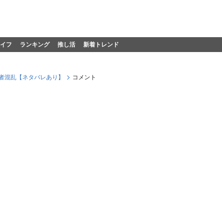
イフ
ランキング
推し活
新着トレンド
者混乱【ネタバレあり】
コメント