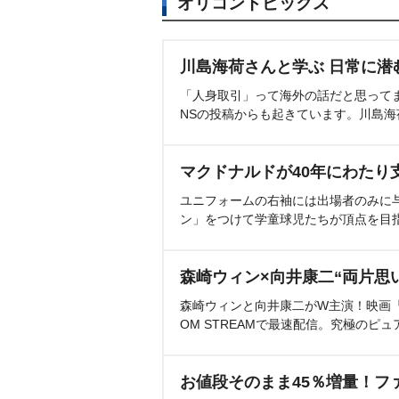
オリコントピックス
川島海荷さんと学ぶ 日常に潜
「人身取引」って海外の話だと思って
NSの投稿からも起きています。川島
マクドナルドが40年にわたり
ユニフォームの右袖には出場者のみに
ン」をつけて学童球児たちが頂点を目
森崎ウィン×向井康二“両片思
森崎ウィンと向井康二がW主演！映画『（L
OM STREAMで最速配信。究極のピュ
お値段そのまま45％増量！フ