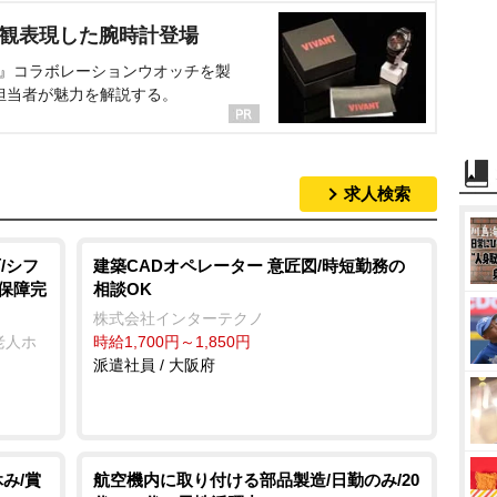
界観表現した腕時計登場
NT』コラボレーションウオッチを製
担当者が魅力を解説する。
求人検索
/シフ
建築CADオペレーター 意匠図/時短勤務の
会保障完
相談OK
株式会社インターテクノ
老人ホ
時給1,700円～1,850円
派遣社員 / 大阪府
休み/賞
航空機内に取り付ける部品製造/日勤のみ/20