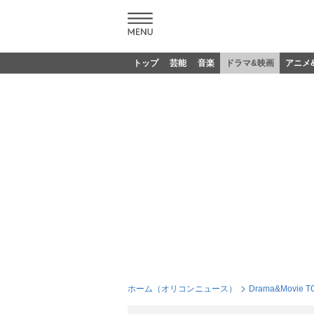
トップ
芸能
音楽
ドラマ&映画
アニメ
ホーム（オリコンニュース）
Drama&Movie T