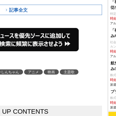
「
従
記事全文
特定
時給
アル
「
み
社会
カ
時給
アル
航
み
ンしんちゃん
アニメ
映画
主題歌
株
時給
派遣
プ
株
時給
派遣
K UP CONTENTS