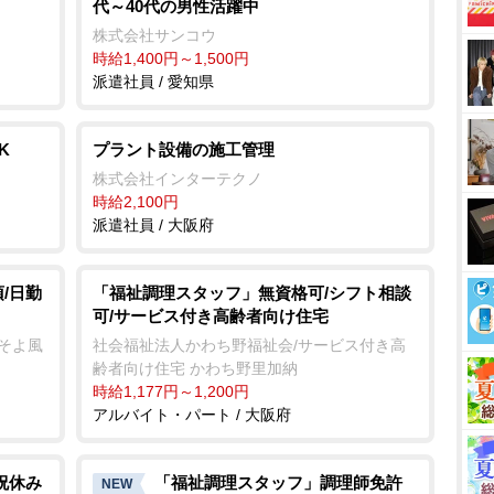
代～40代の男性活躍中
株式会社サンコウ
時給1,400円～1,500円
派遣社員 / 愛知県
K
プラント設備の施工管理
株式会社インターテクノ
時給2,100円
派遣社員 / 大阪府
/日勤
「福祉調理スタッフ」無資格可/シフト相談
可/サービス付き高齢者向け住宅
クそよ風
社会福祉法人かわち野福祉会/サービス付き高
齢者向け住宅 かわち野里加納
時給1,177円～1,200円
アルバイト・パート / 大阪府
祝休み
「福祉調理スタッフ」調理師免許
NEW