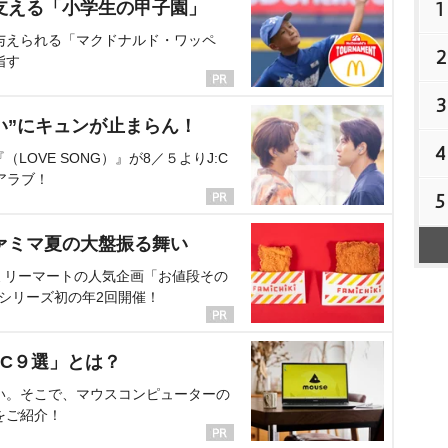
1
支える「小学生の甲子園」
与えられる「マクドナルド・ワッペ
2
指す
3
い”にキュンが止まらん！
4
OVE SONG）』が8／５よりJ:C
アラブ！
5
ァミマ夏の大盤振る舞い
ミリーマートの人気企画「お値段その
、シリーズ初の年2回開催！
C９選」とは？
い。そこで、マウスコンピューターの
をご紹介！