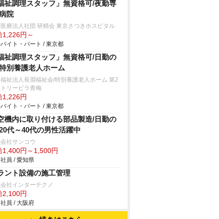
福祉調理スタッフ」無資格可/夜勤専
/病院
医療法人社団 研精会 東京さつきホスピタル
1,226円～
バイト・パート / 東京都
福祉調理スタッフ」無資格可/日勤の
/特別養護老人ホーム
福祉法人長淵福祉会/特別養護老人ホーム 第2
ントリービラ青梅
1,226円
バイト・パート / 東京都
空機内に取り付ける部品製造/日勤の
/20代～40代の男性活躍中
式会社サンコウ
1,400円～1,500円
社員 / 愛知県
ラント設備の施工管理
式会社インターテクノ
2,100円
社員 / 大阪府