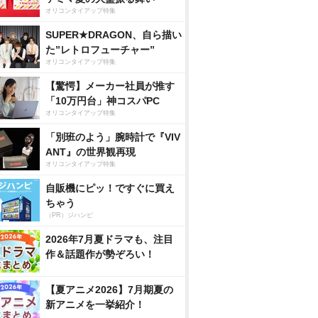
オリコンタイアップ特集
SUPER★DRAGON、自ら描い
た”レトロフューチャー”
オリコンタイアップ特集
【驚愕】メーカー社員が推す
「10万円台」神コスパPC
オリコンタイアップ特集
「別班のよう」腕時計で『VIV
ANT』の世界観再現
オリコンタイアップ特集
自販機にピッ！ですぐに買え
ちゃう
（PR）ジハンピ
2026年7月夏ドラマも、注目
作＆話題作が勢ぞろい！
【夏アニメ2026】7月期夏の
新アニメを一挙紹介！