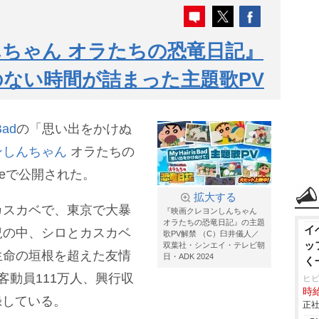
ちゃん オラたちの恐竜日記』
ない時間が詰まった主題歌PV
Bad
の「思い出をかけぬ
ンしんちゃん
オラたちの
beで公開された。
拡大する
カスカベで、東京で大暴
『映画クレヨンしんちゃん
オラたちの恐竜日記』の主題
イ
況の中、シロとカスカベ
歌PV解禁 （C）臼井儀人／
ッ
双葉社・シンエイ・テレビ朝
生命の垣根を超えた友情
日・ADK 2024
く
客動員111万人、興行収
ヒ
時給
録している。
正社