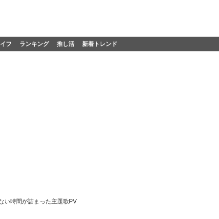
イフ
ランキング
推し活
新着トレンド
ない時間が詰まった主題歌PV