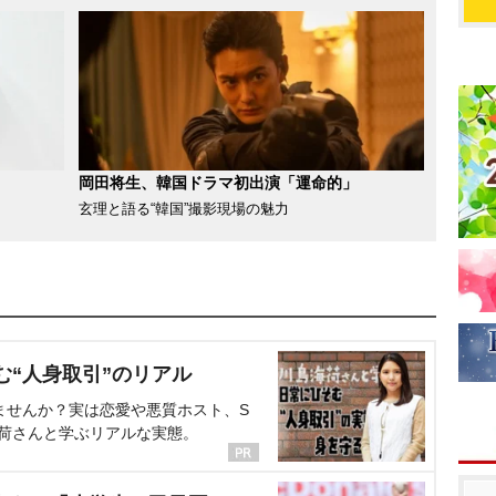
岡田将生、韓国ドラマ初出演「運命的」
玄理と語る“韓国”撮影現場の魅力
む“人身取引”のリアル
ませんか？実は恋愛や悪質ホスト、S
海荷さんと学ぶリアルな実態。