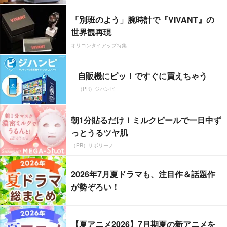
「別班のよう」腕時計で『VIVANT』の
世界観再現
オリコンタイアップ特集
自販機にピッ！ですぐに買えちゃう
（PR）ジハンピ
朝1分貼るだけ！ミルクピールで一日中ず
っとうるツヤ肌
（PR）サボリーノ
2026年7月夏ドラマも、注目作＆話題作
が勢ぞろい！
【夏アニメ2026】7月期夏の新アニメを