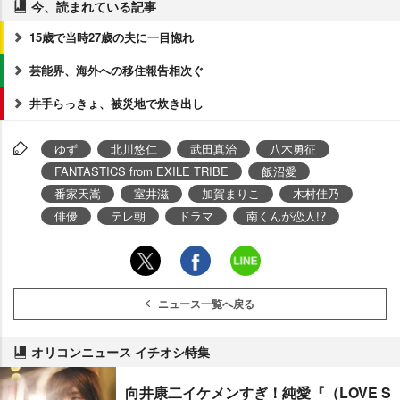
今、読まれている記事
15歳で当時27歳の夫に一目惚れ
芸能界、海外への移住報告相次ぐ
井手らっきょ、被災地で炊き出し
ゆず
北川悠仁
武田真治
八木勇征
FANTASTICS from EXILE TRIBE
飯沼愛
番家天嵩
室井滋
加賀まりこ
木村佳乃
俳優
テレ朝
ドラマ
南くんが恋人!?
ニュース一覧へ戻る
オリコンニュース イチオシ特集
向井康二イケメンすぎ！純愛『（LOVE S