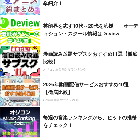
挙紹介！
芸能界を志す10代～20代を応援！ オーデ
ィション・スクール情報はDeview
漫画読み放題サブスクおすすめ11選【徹底
比較】
オリコン顧客満足度ランキング
2026年動画配信サービスおすすめ40選
【徹底比較】
CS動画配信サービス20選
毎週の音楽ランキングから、ヒットの推移
をチェック！