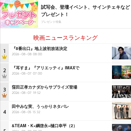
試写会、登壇イベント、サインチェキなど
プレゼント！
プレゼント特集
映画ニュースランキング
『8番出口』地上波初放送決定
1
2026-08-08 08:00
『耳すま』『アリエッティ』IMAXで
2
2026-08-07 07:00
窪田正孝カナダからサプライズ登場
3
2026-08-07 19:52
田中みな実、うっかりネタバレ
4
2026-08-05 15:32
&TEAM・K×綱啓永×樋口幸平（2）