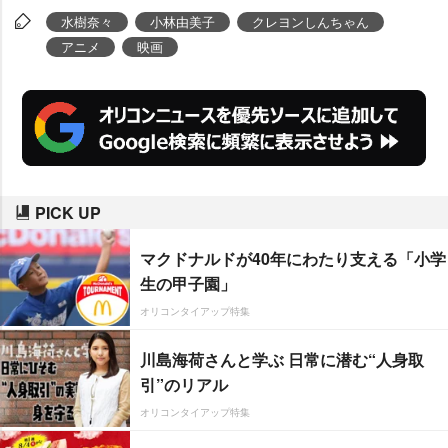
水樹奈々
小林由美子
クレヨンしんちゃん
アニメ
映画
PICK UP
マクドナルドが40年にわたり支える「小学
生の甲子園」
オリコンタイアップ特集
川島海荷さんと学ぶ 日常に潜む“人身取
引”のリアル
オリコンタイアップ特集