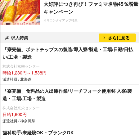
大好評につき再び！ファミマ名物45％増量
キャンペーン
オリコンタイアップ特集
求人特集
さらに見る
「寮完備」ポテトチップスの製造/即入寮/製造・工場/日勤/日払
い/工場・製造
株式会社京栄センター
時給1,230円～1,538円
派遣社員 / 北海道
「寮完備」食料品の入出庫作業/リーチフォーク使用/即入寮/製
造・工場/工場・製造
株式会社京栄センター
日給1,600円
派遣社員 / 神奈川県
歯科助手/未経験OK・ブランクOK