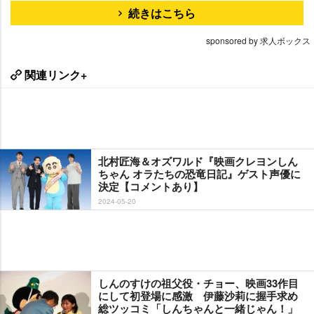
続きはこちら
sponsored by 求人ボックス
関連リンク+
北村匠海＆オズワルド『映画クレヨンしん
ちゃん オラたちの恐竜日記』ゲスト声優に
決定【コメントあり】
2024-05-20
しんのすけの祖父役・チョー、映画33作目
にして初登場に感激 伊藤沙莉に握手求め
総ツッコミ「しんちゃんと一緒じゃん！」