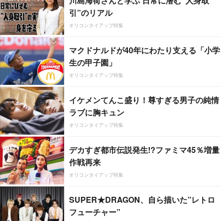
川島海荷さんと学ぶ 日常に潜む“人身取
引”のリアル
オリコンタイアップ特集
マクドナルドが40年にわたり支える「小学
生の甲子園」
オリコンタイアップ特集
イケメンてんこ盛り！尊すぎる男子の純情
ラブに胸キュン
オリコンタイアップ特集
デカすぎ都市伝説発生!?ファミマ45％増量
作戦再来
オリコンタイアップ特集
SUPER★DRAGON、自ら描いた”レトロ
フューチャー”