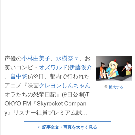
声優の
小林由美子
、
水樹奈々
、お
笑いコンビ・
オズワルド
(
伊藤俊介
、
畠中悠
)が2日、都内で行われた
アニメ『映画
クレヨンしんちゃん
拡大する
オラたちの恐竜日記』(9日公開)T
OKYO FM『Skyrocket Compan
y』リスナー社員プレミアム試写
会に参加した。
記事全文・写真を大きく見る