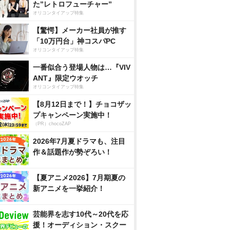
た”レトロフューチャー”
オリコンタイアップ特集
【驚愕】メーカー社員が推す
「10万円台」神コスパPC
オリコンタイアップ特集
一番似合う登場人物は…『VIV
ANT』限定ウオッチ
オリコンタイアップ特集
【8月12日まで！】チョコザッ
プキャンペーン実施中！
（PR）chocoZAP
2026年7月夏ドラマも、注目
作＆話題作が勢ぞろい！
【夏アニメ2026】7月期夏の
新アニメを一挙紹介！
芸能界を志す10代～20代を応
援！オーディション・スクー