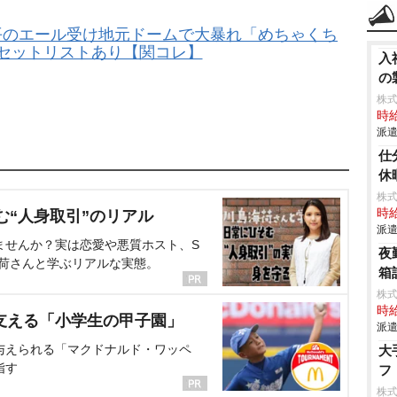
n阿部亮平のエール受け地元ドームで大暴れ「めちゃくち
 セットリストあり【関コレ】
入
の
株
時給
派遣
仕
休
株
時給
む“人身取引”のリアル
派遣
ませんか？実は恋愛や悪質ホスト、S
夜
海荷さんと学ぶリアルな実態。
箱
株
時給
支える「小学生の甲子園」
派遣
与えられる「マクドナルド・ワッペ
大
指す
フ
株