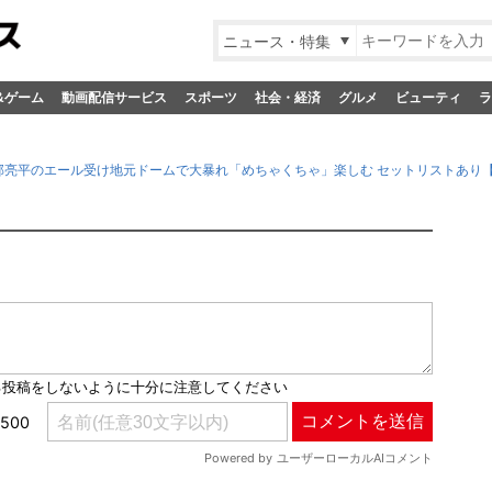
ニュース・特集
&ゲーム
動画配信サービス
スポーツ
社会・経済
グルメ
ビューティ
ラ
w Man阿部亮平のエール受け地元ドームで大暴れ「めちゃくちゃ」楽しむ セットリストあり