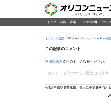
トップ
芸能
音楽
ドラマ&映画
アニメ
ホーム
芸能 TOP
AmBitious、Sno
この記事のコメント
利用規約
を遵守の上、ご投稿ください。