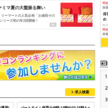
時給
ァミマ夏の大盤振る舞い
派遣
保
ミリーマートの人気企画「お値段その
め
、シリーズ初の年2回開催！
株
時給
派遣
1
2
求人検索
3
運用/
パートタイム保育士/9時-14時や10-15時もo