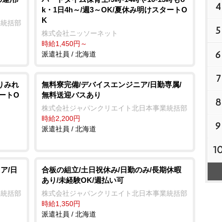
4
k・1日4h～/週3～OK/夏休み明けスタートO
K
業統括部
5
株式会社ニッソーネット
時給1,450円～
6
派遣社員 / 北海道
7
りみれ
無料寮完備/デバイスエンジニア/日勤専属/
タートO
無料送迎バスあり
8
株式会社ジャパンクリエイト北日本事業統括部
時給2,200円
9
派遣社員 / 北海道
1
ア/日
合板の組立/土日祝休み/日勤のみ/長期休暇
あり/未経験OK/週払い可
業統括部
株式会社ジャパンクリエイト北日本事業統括部
時給1,350円
派遣社員 / 北海道