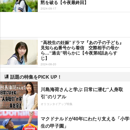
黙を破る【今夜最終回】
2024-09-17
“高校生の妊娠”ドラマ『あの子の子ども』
見知らぬ番号から着信 交際相手の母か
ら…“過去”明らかに【今夜第8話あらす
じ】
2024-08-20
話題の特集をPICK UP！
川島海荷さんと学ぶ 日常に潜む“人身取
引”のリアル
オリコンタイアップ特集
マクドナルドが40年にわたり支える「小学
生の甲子園」