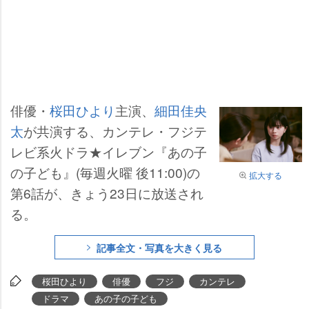
俳優・
桜田ひより
主演、
細田佳央
太
が共演する、カンテレ・フジテ
レビ系火ドラ★イレブン『あの子
の子ども』(毎週火曜 後11:00)の
拡大する
第6話が、きょう23日に放送され
る。
記事全文・写真を大きく見る
桜田ひより
俳優
フジ
カンテレ
ドラマ
あの子の子ども