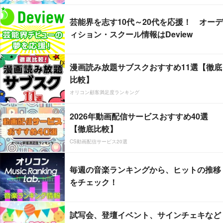
芸能界を志す10代～20代を応援！ オーデ
ィション・スクール情報はDeview
漫画読み放題サブスクおすすめ11選【徹底
比較】
オリコン顧客満足度ランキング
2026年動画配信サービスおすすめ40選
【徹底比較】
CS動画配信サービス20選
毎週の音楽ランキングから、ヒットの推移
をチェック！
試写会、登壇イベント、サインチェキなど