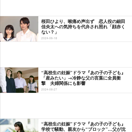
桜田ひより、喉痛め声出ず 恋人役の細田
佳央太への気持ちを代弁され照れ「顔赤く
ない？」
2024-06-18
“高校生の妊娠”ドラマ『あの子の子ども』
「産みたい」→冷静な父の言葉に全員衝
撃 夫婦関係にも影響
2024-08-27
“高校生の妊娠”ドラマ『あの子の子ども』
学校で騒動、親友から“ブロック”…父が沈