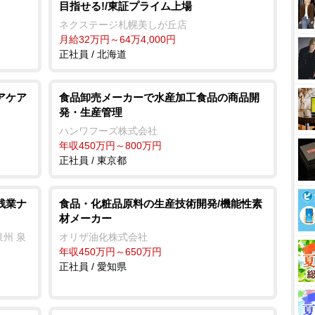
目指せる!/東証プライム上場
ネクステージ札幌美しが丘店
月給32万円～64万4,000円
正社員 / 北海道
アケア
食品卸売メーカーで水産加工食品の商品開
発・生産管理
ハンワフーズ株式会社
年収450万円～800万円
正社員 / 東京都
残業ナ
食品・化粧品原料の生産技術開発/機能性素
材メーカー
州 泉
オリザ油化株式会社
年収450万円～650万円
正社員 / 愛知県