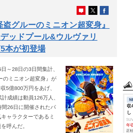
怪盗グルーのミニオン超変身』
『デッドプール&ウルヴァリ
5本が初登場
6日～28日の3日間集計、
ーのミニオン超変身』が
興収5億800万円をあげ、
計成績は動員126万人、
N
収
時間26日に開催されたパ
し
気キャラクターであるミ
SU
年収
題を呼んだ。
正社