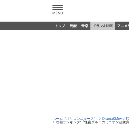
トップ
芸能
音楽
ドラマ&映画
アニメ
ホーム（オリコンニュース）
Drama&Movie T
映画ランキング:『怪盗グルーのミニオン超変身