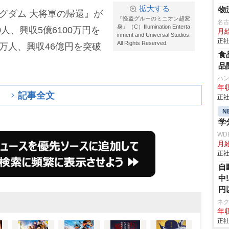
拡大する
物
ングダム 大将軍の帰還』が
『怪盗グルーのミニオン超変
名
身』（C）Illumination Enterta
0人、興収5億6100万円を
月
inment and Universal Studios.
正社
All Rights Reserved.
万人、興収46億円を突破
食
品
ハ
年収
記事全文
正社
N
学
WD
月
正社
自
中
円
ネ
年収
正社