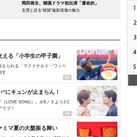
岡田将生、韓国ドラマ初出演「運命的」
1
玄理と語る“韓国”撮影現場の魅力
2
3
4
支える「小学生の甲子園」
5
与えられる「マクドナルド・ワッペ
指す
い”にキュンが止まらん！
OVE SONG）』が8／５よりJ:C
アラブ！
ァミマ夏の大盤振る舞い