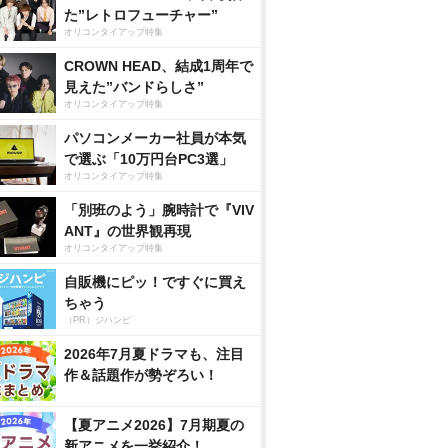
た”レトロフューチャー”
オリコンタイアップ特集
CROWN HEAD、結成1周年で
見えた”バンドらしさ”
オリコンタイアップ特集
パソコンメーカー社員が本気
で選ぶ「10万円台PC3選」
オリコンタイアップ特集
「別班のよう」腕時計で『VIV
ANT』の世界観再現
オリコンタイアップ特集
自販機にピッ！ですぐに買え
ちゃう
（PR）ジハンピ
2026年7月夏ドラマも、注目
作＆話題作が勢ぞろい！
【夏アニメ2026】7月期夏の
新アニメを一挙紹介！