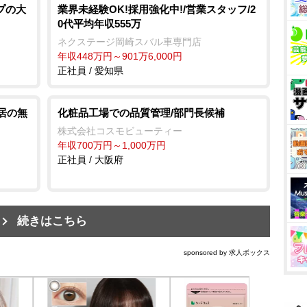
プの大
業界未経験OK!採用強化中!/営業スタッフ/2
0代平均年収555万
ネクステージ岡崎スバル車専門店
年収448万円～901万6,000円
正社員 / 愛知県
転居の無
化粧品工場での品質管理/部門長候補
株式会社コスモビューティー
年収700万円～1,000万円
正社員 / 大阪府
続きはこちら
sponsored by 求人ボックス