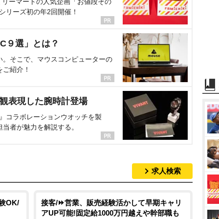
ミリーマートの人気企画「お値段その
、シリーズ初の年2回開催！
C９選」とは？
い。そこで、マウスコンピューターの
をご紹介！
界観表現した腕時計登場
NT』コラボレーションウオッチを製
担当者が魅力を解説する。
求人検索
OK/
接客/⏩️営業、販売経験活かして早期キャリ
アUP可能!固定給1000万円越えや幹部職も