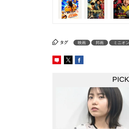
タグ
映画
邦画
ミニオ
PIC