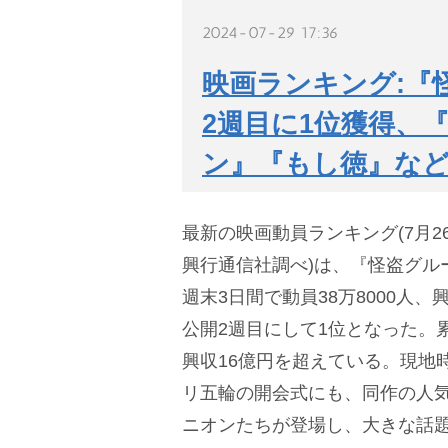
2024-07-29 17:36
映画ランキング:『
2週目に1位獲得、
ン』『もし徳』など
最新の映画動員ランキング(7月2
興行通信社調べ)は、『怪盗グル
週末3日間で動員38万8000人、
公開2週目にして1位となった。累
興収16億円を超えている。現地
リ五輪の開会式にも、同作の人
ニオンたちが登場し、大きな話