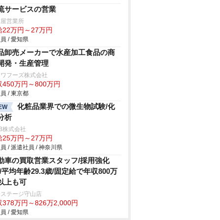
流サービスの営業
古屋営業所
給22万円～27万円
員 / 愛知県
品卸売メーカーで水産加工食品の商
開発・生産管理
ンワフーズ株式会社
450万円～800万円
員 / 東京都
化粧品業界での微生物試験/化
EW
分析
B株式会社
給25万円～27万円
員 / 派遣社員 / 神奈川県
動車の買取営業スタッフ/採用強化
!/平均年齢29.3歳/固定給で年収800万
以上も可
クステージ守山店
378万円～826万2,000円
員 / 愛知県