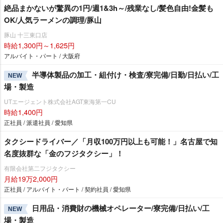
絶品まかないが驚異の1円/週1&3h～/残業なし/髪色自由!金髪も
OK/人気ラーメンの調理/豚山
豚山 十三東口店
時給1,300円～1,625円
アルバイト・パート / 大阪府
半導体製品の加工・組付け・検査/寮完備/日勤/日払い/工
NEW
場・製造
UTエージェント株式会社AGT東海第一CU
時給1,400円
正社員 / 派遣社員 / 愛知県
タクシードライバー／「月収100万円以上も可能！」名古屋で知
名度抜群な「金のフジタクシー」！
有限会社第二フジタクシー
月給19万2,000円
正社員 / アルバイト・パート / 契約社員 / 愛知県
日用品・消費財の機械オペレーター/寮完備/日払い/工
NEW
場・製造