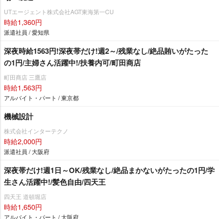
UTエージェント株式会社AGT東海第一CU
時給1,360円
派遣社員 / 愛知県
深夜時給1563円!深夜帯だけ!週2～/残業なし/絶品賄いがたった
の1円/主婦さん活躍中!/扶養内可/町田商店
町田商店 三鷹店
時給1,563円
アルバイト・パート / 東京都
機械設計
株式会社インターテクノ
時給2,000円
派遣社員 / 大阪府
深夜帯だけ!週1日～OK/残業なし/絶品まかないがたったの1円/学
生さん活躍中!/髪色自由/四天王
四天王 道頓堀店
時給1,650円
アルバイト・パート / 大阪府