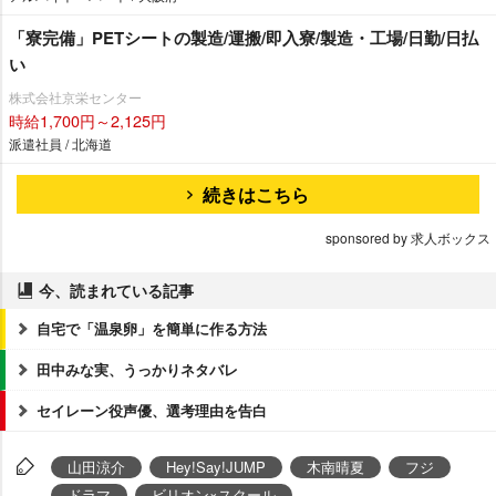
「寮完備」PETシートの製造/運搬/即入寮/製造・工場/日勤/日払
い
株式会社京栄センター
時給1,700円～2,125円
派遣社員 / 北海道
続きはこちら
sponsored by 求人ボックス
今、読まれている記事
自宅で「温泉卵」を簡単に作る方法
田中みな実、うっかりネタバレ
セイレーン役声優、選考理由を告白
山田涼介
Hey!Say!JUMP
木南晴夏
フジ
ドラマ
ビリオン×スクール