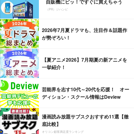
自販機にピッ！ですぐに買えちゃう
（PR）ジハンピ
2026年7月夏ドラマも、注目作＆話題作
が勢ぞろい！
【夏アニメ2026】7月期夏の新アニメを
一挙紹介！
芸能界を志す10代～20代を応援！ オー
ディション・スクール情報はDeview
漫画読み放題サブスクおすすめ11選【徹
底比較】
オリコン顧客満足度ランキング