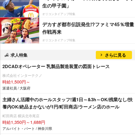
生の甲子園」
オリコンタイアップ特集
デカすぎ都市伝説発生!?ファミマ45％増量
作戦再来
オリコンタイアップ特集
求人特集
さらに見る
2DCADオペレーター 乳製品製造装置の図面トレース
株式会社インターテクノ
時給1,500円～
派遣社員 / 大阪府
主婦さん活躍中のホールスタッフ!週1日～&3h～OK/残業なし/扶
養内OK/絶品まかないが1円/町田商店/ラーメン店のホール
町田商店 横浜北寺尾店
時給1,350円～1,688円
アルバイト・パート / 神奈川県