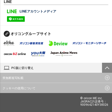
LINE
LINEアカウントメディア
PC版に切り替え
禁無断複写転載
クッキーの使用について
© oricon ME inc.
JASRAC許諾番号：
9009642140Y38026