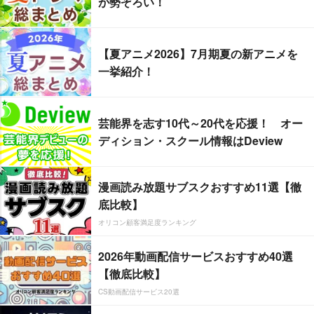
が勢ぞろい！
【夏アニメ2026】7月期夏の新アニメを
一挙紹介！
芸能界を志す10代～20代を応援！ オー
ディション・スクール情報はDeview
漫画読み放題サブスクおすすめ11選【徹
底比較】
オリコン顧客満足度ランキング
2026年動画配信サービスおすすめ40選
【徹底比較】
CS動画配信サービス20選