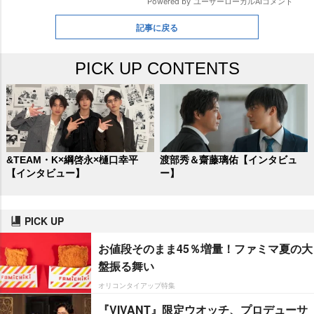
記事に戻る
PICK UP CONTENTS
&TEAM・K×綱啓永×樋口幸平
渡部秀＆齋藤璃佑【インタビュ
【インタビュー】
ー】
PICK UP
お値段そのまま45％増量！ファミマ夏の大
盤振る舞い
オリコンタイアップ特集
『VIVANT』限定ウオッチ、プロデューサ