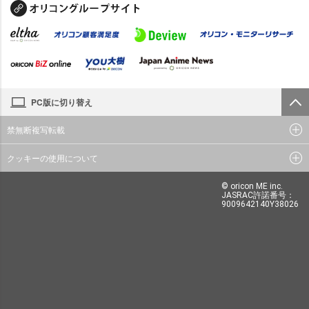
PC版に切り替え
禁無断複写転載
クッキーの使用について
© oricon ME inc.
JASRAC許諾番号：
9009642140Y38026