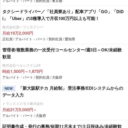
アルバイト・パート / 契約社員 / 東京都
タクシードライバー／「社員寮あり」配車アプリ「GO」「DiD
i」「Uber」の3種導入で月収100万円以上も可能！
株式会社第一フジタクシー
月給19万2,000円
正社員 / アルバイト・パート / 契約社員 / 愛知県
管理者/複数業務の一次受付コールセンター/週3日～OK/未経験
歓迎
株式会社ベルシステム24
時給1,500円～1,875円
アルバイト・パート / 契約社員 / 大阪府
「新大阪駅チカ 月給制」 受注事務/EDIシステムからの
NEW
データ入力
トランスコスモス株式会社
月給21万5,000円～
アルバイト・パート / 大阪府
証明書作成・発行の事務/短期11月末まで/土日祝休み/未経験歓