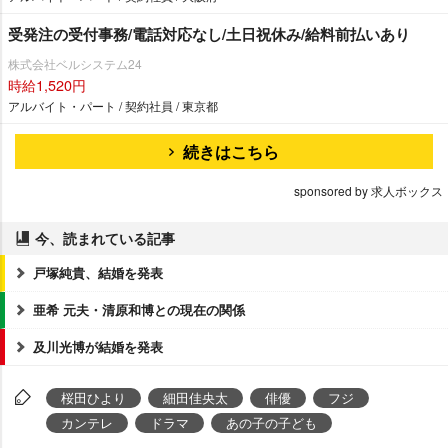
受発注の受付事務/電話対応なし/土日祝休み/給料前払いあり
株式会社ベルシステム24
時給1,520円
アルバイト・パート / 契約社員 / 東京都
続きはこちら
sponsored by 求人ボックス
今、読まれている記事
戸塚純貴、結婚を発表
亜希 元夫・清原和博との現在の関係
及川光博が結婚を発表
桜田ひより
細田佳央太
俳優
フジ
カンテレ
ドラマ
あの子の子ども