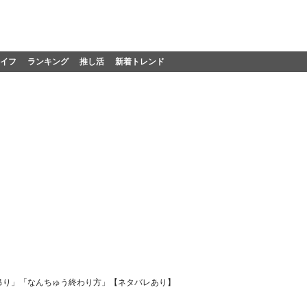
イフ
ランキング
推し活
新着トレンド
吊り」「なんちゅう終わり方」【ネタバレあり】