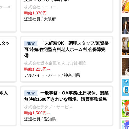
株式会社トーコー
ンターそ
時給1,370円
派遣社員 / 大阪府
スタッ
「未経験OK」調理スタッフ/無資格
NEW
可/時短/住宅型有料老人ホーム/社会保障完
備
株式会社坂本企画/たんぽぽ綾瀬館
時給1,225円～
アルバイト・パート / 神奈川県
即入
一般事務・OA事務/土日祝休、残業
NEW
無時給1500円きれいな職場。購買事務業務
株式会社テクノ・サービス
時給1,500円～
派遣社員 / 愛知県