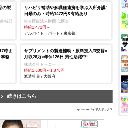
品の製
リハビリ補助や多職種連携を学ぶ入所介護/
日勤のみ・時給1472円&有給あり
業統括部
社会医療法人財団 仁医会
時給1,472円～
アルバイト・パート / 東京都
17時ま
サプリメントの製造補助・原料投入/3交替×
月収26万×年休126日 男性活躍中!
ツ事務
株式会社トーコー
時給1,500円～1,875円
派遣社員 / 大阪府
続きはこちら
sponsored by 求人ボックス