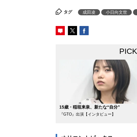
タグ
成田凌
小日向文世
PIC
15歳・稲垣来泉、新たな“自分”
『GTO』出演【インタビュー】