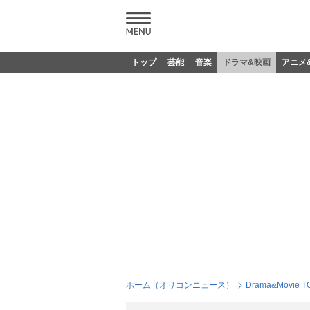
トップ
芸能
音楽
ドラマ&映画
アニメ
ホーム（オリコンニュース）
Drama&Movie T