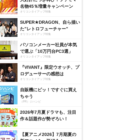
名物45％増量キャンペーン
オリコンタイアップ特集
SUPER★DRAGON、自ら描い
た”レトロフューチャー”
オリコンタイアップ特集
パソコンメーカー社員が本気
で選ぶ「10万円台PC3選」
オリコンタイアップ特集
『VIVANT』限定ウオッチ、プ
ロデューサーの感想は
オリコンタイアップ特集
自販機にピッ！ですぐに買え
ちゃう
（PR）ジハンピ
2026年7月夏ドラマも、注目
作＆話題作が勢ぞろい！
【夏アニメ2026】7月期夏の