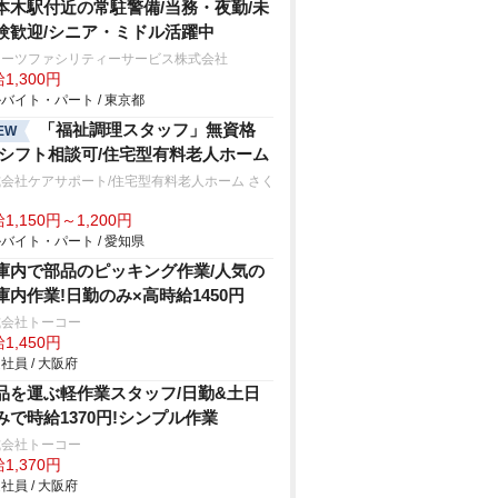
本木駅付近の常駐警備/当務・夜勤/未
験歓迎/シニア・ミドル活躍中
ターツファシリティーサービス株式会社
1,300円
バイト・パート / 東京都
「福祉調理スタッフ」無資格
EW
/シフト相談可/住宅型有料老人ホーム
会社ケアサポート/住宅型有料老人ホーム さく
1,150円～1,200円
バイト・パート / 愛知県
庫内で部品のピッキング作業/人気の
庫内作業!日勤のみ×高時給1450円
式会社トーコー
1,450円
社員 / 大阪府
品を運ぶ軽作業スタッフ/日勤&土日
みで時給1370円!シンプル作業
式会社トーコー
1,370円
社員 / 大阪府