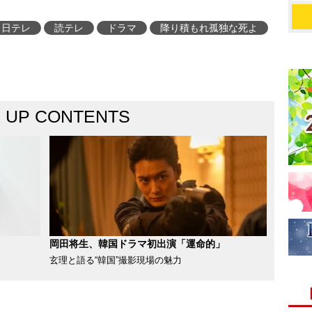
日テレ
読テレ
ドラマ
降り積もれ孤独な死よ
K UP CONTENTS
岡田将生、韓国ドラマ初出演「運命的」
玄理と語る“韓国”撮影現場の魅力