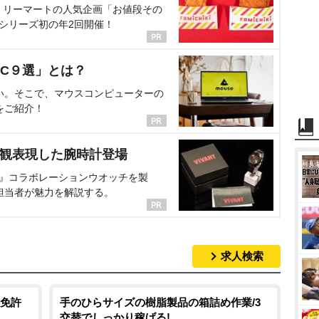
ミリーマートの人気企画「お値段その
、シリーズ初の年2回開催！
C９選」とは？
い。そこで、マウスコンピューターの
をご紹介！
界観表現した腕時計登場
NT』コラボレーションウオッチを製
担当者が魅力を解説する。
求人検索
免許
手のひらサイズの樹脂製品の箱詰め作業/3
交替でしっかり稼げる!