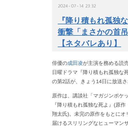
2024-07-14 23:32
『降り積もれ孤独な
衝撃「まさかの首
【ネタバレあり】
俳優の
成田凌
が主演を務める読
日曜ドラマ『降り積もれ孤独な死よ』
の第2話が、きょう14日に放送
原作は、講談社「マガジンポケ
『降り積もれ孤独な死よ』(原作
翔太氏)。未完の原作をもとにオ
届けるスリリングなヒューマン