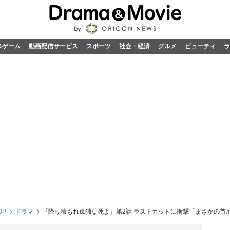
&ゲーム
動画配信サービス
スポーツ
社会・経済
グルメ
ビューティ
ラ
OP
ドラマ
『降り積もれ孤独な死よ』第2話 ラストカットに衝撃「まさかの首