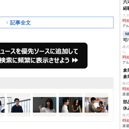
六
経
ス
時給
記事全文
アル
N
可
株式
ら
時給
アル
倉
倉
株
時給
派遣
部
休
株
時給
派遣