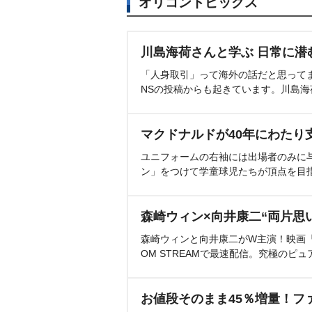
オリコントピックス
川島海荷さんと学ぶ 日常に潜
「人身取引」って海外の話だと思って
NSの投稿からも起きています。川島
マクドナルドが40年にわたり
ユニフォームの右袖には出場者のみに
ン」をつけて学童球児たちが頂点を目
森崎ウィン×向井康二“両片思
森崎ウィンと向井康二がW主演！映画『（L
OM STREAMで最速配信。究極のピュ
お値段そのまま45％増量！フ