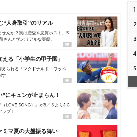
1
む“人身取引”のリアル
2
ませんか？実は恋愛や悪質ホスト、S
3
海荷さんと学ぶリアルな実態。
4
支える「小学生の甲子園」
5
与えられる「マクドナルド・ワッペ
指す
い”にキュンが止まらん！
OVE SONG）』が8／５よりJ:C
アラブ！
ァミマ夏の大盤振る舞い