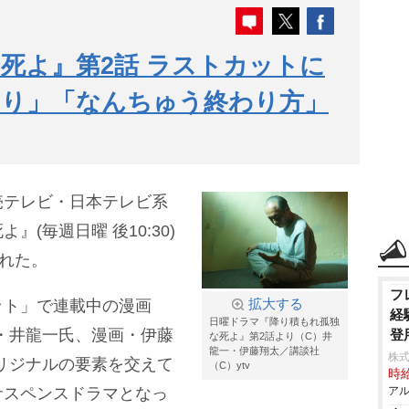
死よ』第2話 ラストカットに
吊り」「なんちゅう終わり方」
売テレビ・日本テレビ系
(毎週日曜 後10:30)
された。
フ
ット」で連載中の漫画
拡大する
経
日曜ドラマ『降り積もれ孤独
・井龍一氏、漫画・伊藤
登
な死よ』第2話より（C）井
龍一・伊藤翔太／講談社
株
リジナルの要素を交えて
（C）ytv
時給
サスペンスドラマとなっ
アル