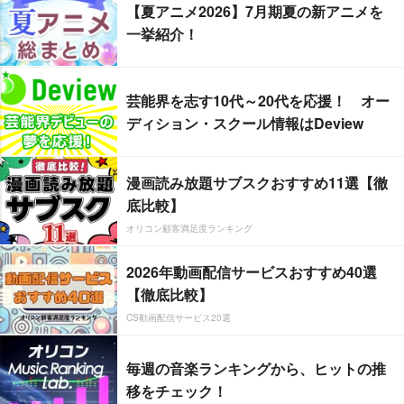
【夏アニメ2026】7月期夏の新アニメを
一挙紹介！
芸能界を志す10代～20代を応援！ オー
ディション・スクール情報はDeview
漫画読み放題サブスクおすすめ11選【徹
底比較】
オリコン顧客満足度ランキング
2026年動画配信サービスおすすめ40選
【徹底比較】
CS動画配信サービス20選
毎週の音楽ランキングから、ヒットの推
移をチェック！