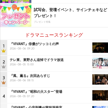
試写会、登壇イベント、サインチェキなど
プレゼント！
プレゼント特集
ドラマニュースランキング
『VIVANT』俳優がツッコミの声
1
2026-08-06 09:20
テレ東、東野さん追悼でドラマ放送
2
2026-08-05 15:00
『風、薫る』次回あらすじ
3
2026-08-06 08:15
『VIVANT』“昭和の大スター”登場
4
2026-08-05 07:20
『VIVANT』公安刑事が意味深発言