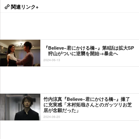
関連リンク+
『Believe−君にかける橋−』第8話は拡大SP
狩山がついに逆襲を開始→暴走へ
2024-06-13
竹内涼真『Believe−君にかける橋−』撮了
に充実感「木村拓哉さんとのガッツリお芝
居が念願だった」
2024-06-20