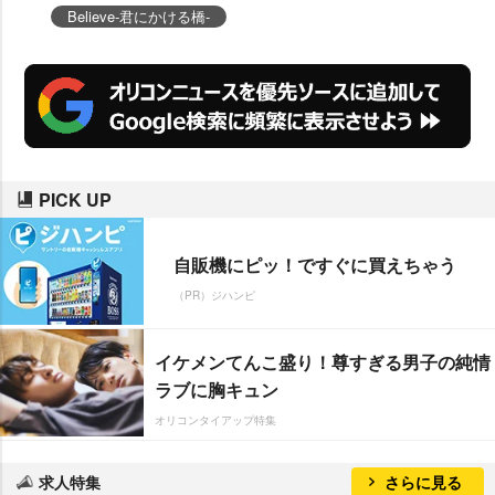
Believe-君にかける橋-
PICK UP
自販機にピッ！ですぐに買えちゃう
（PR）ジハンピ
イケメンてんこ盛り！尊すぎる男子の純情
ラブに胸キュン
オリコンタイアップ特集
求人特集
さらに見る