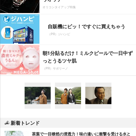
オリコンタイアップ特集
自販機にピッ！ですぐに買えちゃう
（PR）ジハンピ
朝1分貼るだけ！ミルクピールで一日中ず
っとうるツヤ肌
（PR）サボリーノ
新着トレンド
茶葉で一目瞭然の浸透力！味の違いに衝撃を受ける水と