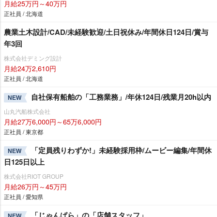
月給25万円～40万円
正社員 / 北海道
農業土木設計/CAD/未経験歓迎/土日祝休み/年間休日124日/賞与
年3回
株式会社デミング設計
月給24万2,610円
正社員 / 北海道
自社保有船舶の「工務業務」/年休124日/残業月20h以内
NEW
山丸汽船株式会社
月給27万6,000円～65万6,000円
正社員 / 東京都
「定員残りわずか!」未経験採用枠/ムービー編集/年間休
NEW
日125日以上
株式会社RIOT GROUP
月給26万円～45万円
正社員 / 愛知県
「じゃんぱら」の「店舗スタッフ」
NEW