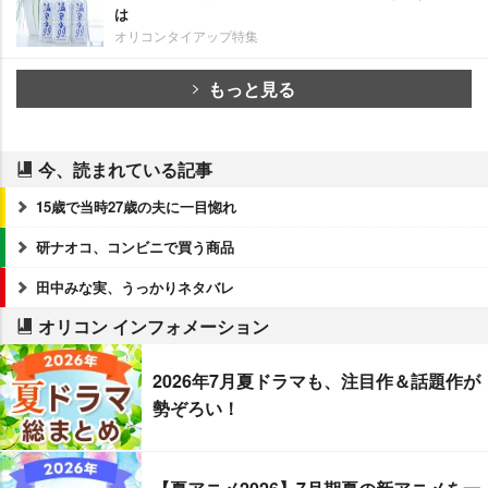
は
オリコンタイアップ特集
もっと見る
今、読まれている記事
15歳で当時27歳の夫に一目惚れ
研ナオコ、コンビニで買う商品
田中みな実、うっかりネタバレ
オリコン インフォメーション
2026年7月夏ドラマも、注目作＆話題作が
勢ぞろい！