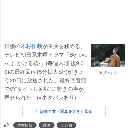
俳優の
木村拓哉
が主演を務める、
テレビ朝日系木曜ドラマ『Believe
-君にかける橋-』(毎週木曜 後9:0
0)の最終回(※15分拡大SP)がきょ
拡大する
う20日に放送された。最終回冒頭
での“タイトル回収”に驚きの声が
寄せられた。(※ネタバレあり)
記事全文・写真を大きく見る
木村拓哉
俳優
テレ朝