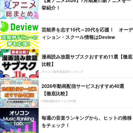
【夏アニメ2026】7月期夏の新アニメを一
挙紹介！
芸能界を志す10代～20代を応援！ オーデ
ィション・スクール情報はDeview
漫画読み放題サブスクおすすめ11選【徹底
比較】
オリコン顧客満足度ランキング
2026年動画配信サービスおすすめ40選
【徹底比較】
CS動画配信サービス20選
毎週の音楽ランキングから、ヒットの推移
をチェック！