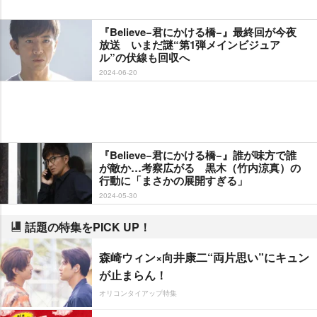
『Believe−君にかける橋−』最終回が今夜
放送 いまだ謎“第1弾メインビジュア
ル”の伏線も回収へ
2024-06-20
『Believe−君にかける橋−』誰が味方で誰
が敵か…考察広がる 黒木（竹内涼真）の
行動に「まさかの展開すぎる」
2024-05-30
話題の特集をPICK UP！
森崎ウィン×向井康二“両片思い”にキュン
が止まらん！
オリコンタイアップ特集